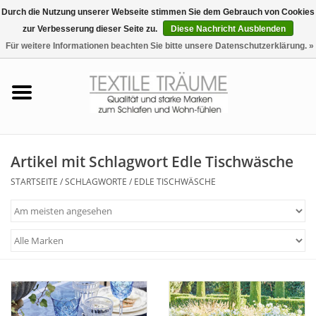
Durch die Nutzung unserer Webseite stimmen Sie dem Gebrauch von Cookies
zur Verbesserung dieser Seite zu.
Diese Nachricht Ausblenden
EUR
/
CHF
0 Artikel - €0,00
Für weitere Informationen beachten Sie bitte unsere Datenschutzerklärung. »
Startseite
Bettwäsche
Zudecken, Kissen
Artikel mit Schlagwort Edle Tischwäsche
STARTSEITE
/
SCHLAGWORTE
/
EDLE TISCHWÄSCHE
Tag & Nachtwäsche
Freizeit-Hausanzüge
Badezimmer & Sauna
Haus-Bademäntel