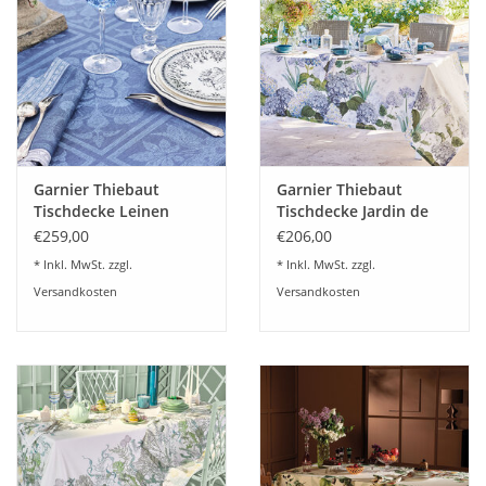
Plaids, Decken, Kissen
Mode & Accessoires
Edles aus Cashmere
Garnier Thiebaut
Garnier Thiebaut
Tischdecke Leinen
Tischdecke Jardin de
Tisch & Küche
Harmonie bleu
Bretangne-Leinen mit
€259,00
€206,00
Fleckversiegelung
* Inkl. MwSt. zzgl.
* Inkl. MwSt. zzgl.
Kinder
Versandkosten
Versandkosten
Geschenkideen und
Gutscheine
Accessoires Spa