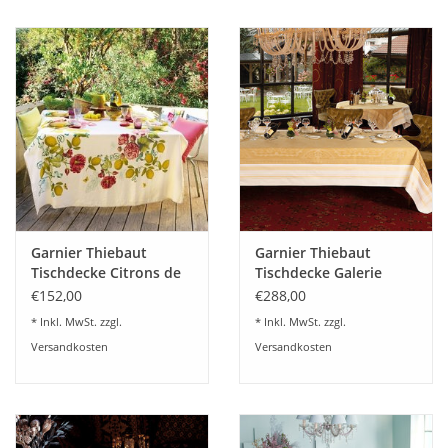
Garnier Thiebaut
Garnier Thiebaut
Tischdecke Citrons de
Tischdecke Galerie
Menton-Leinen
Royale
€152,00
€288,00
vorgewaschen -
Fleckversiegelung
* Inkl. MwSt. zzgl.
* Inkl. MwSt. zzgl.
bedruckt
Versandkosten
Versandkosten