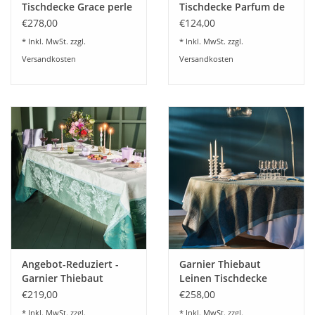
Tischdecke Grace perle
Tischdecke Parfum de
Lavande mauve
€278,00
€124,00
Halbleinen
* Inkl. MwSt. zzgl.
* Inkl. MwSt. zzgl.
vorgewaschen
Versandkosten
Versandkosten
Angebot-Reduziert -
Garnier Thiebaut
Garnier Thiebaut
Leinen Tischdecke
Tischdecke JARDIN DE
Harmonie opaline
€219,00
€258,00
PIVOINES Vert
* Inkl. MwSt. zzgl.
* Inkl. MwSt. zzgl.