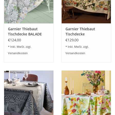
Angebote
Info-Service
Garnier Thiebaut
Garnier Thiebaut
Geprüfter Webshop
Tischdecke BALADE
Tischdecke
MARINE verde
ABONDANCE
€124,00
€129,00
Halbleinen
D'AUTOMNE Naturel
Über uns
* Inkl. MwSt. zzgl.
* Inkl. MwSt. zzgl.
vorgewaschen
Halbleinen
Versandkosten
Versandkosten
vorgewaschen
Vertrag widerrufen
Tel.0049(0)7322-919376
Blog-Aktuelles
Marken