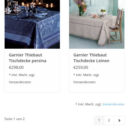
Garnier Thiebaut
Garnier Thiebaut
Tischdecke persina
Tischdecke Leinen
crépuscule
Harmonie beige
€298,00
€259,00
* Inkl. MwSt. zzgl.
* Inkl. MwSt. zzgl.
Versandkosten
Versandkosten
* Inkl. MwSt. zzgl.
Versandkosten
Seite 1 von 2
1
2