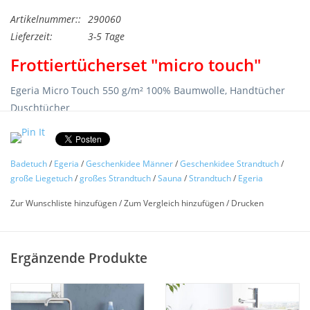
Artikelnummer::
290060
Lieferzeit:
3-5 Tage
Frottiertücherset "micro touch"
Egeria Micro Touch 550 g/m² 100% Baumwolle, Handtücher
Duschtücher
Wählen sie aus den 12 Farben Ihr Hand- Duschtuchset aus.
4er Set Handtücher
50x100 cm
Badetuch
/
Egeria
/
Geschenkidee Männer
/
Geschenkidee Strandtuch
/
große Liegetuch
/
großes Strandtuch
/
Sauna
/
Strandtuch
/
Egeria
2er Set Duschtücher
70x140 cm
Zur Wunschliste hinzufügen
/
Zum Vergleich hinzufügen
/
Drucken
(auf Anfrage:
Gästetücher 6er Set
30x50 cm)
Die besonders innovative Qualität ist eine spezielle Entwicklung aus dem
Hause EGERIA.
Ergänzende Produkte
Die flauschige Frottierserie besteht aus trendigen Farben, passend auch zu
unserer Serie MARIS .