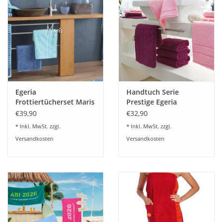
Das Garn mit den extra langen Fasern garantiert eine extrem gute
Saugfähigkeit und verleiht den voluminösen Tüchern seine magische
Weichheit durch den weichen flauschigen langen Flor.
100% Baumwolle
Ein Musthave für jedes Badezimmer
Egeria
Handtuch Serie
Frottiertücherset Maris
Prestige Egeria
- 4 Farben
€39,90
€32,90
* Inkl. MwSt. zzgl.
* Inkl. MwSt. zzgl.
Versandkosten
Versandkosten