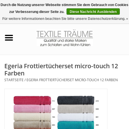
Durch die Nutzung unserer Webseite stimmen Sie dem Gebrauch von Cookies
zur Verbesserung dieser Seite zu.
Diese Nachricht Ausblenden
EUR
/
CHF
0 Artikel - €0,00
Für weitere Informationen beachten Sie bitte unsere Datenschutzerklärung. »
Startseite
Bettwäsche
Zudecken, Kissen
Egeria Frottiertücherset micro-touch 12
Farben
Tag & Nachtwäsche
STARTSEITE
/
EGERIA FROTTIERTÜCHERSET MICRO-TOUCH 12 FARBEN
Freizeit-Hausanzüge
Badezimmer & Sauna
Haus-Bademäntel