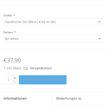
Angebote
Größe:
*
Info-Service
Geprüfter Webshop
Farben:
*
Über uns
Vertrag widerrufen
€37,90
* Inkl. MwSt. zzgl.
Versandkosten
Tel.0049(0)7322-919376
+
ZUM WARENKORB HINZUFÜGEN
Blog-Aktuelles
-
Marken
Informationen
Bewertungen
(0)