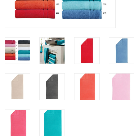
Plaids, Decken, Kissen
Mode & Accessoires
Edles aus Cashmere
Tisch & Küche
Kinder
Geschenkideen und
Gutscheine
Accessoires Spa