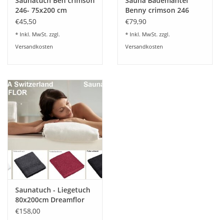
Saunatuch Ben crimson
Sauna Bademantel
246- 75x200 cm
Benny crimson 246
€45,50
€79,90
* Inkl. MwSt. zzgl.
* Inkl. MwSt. zzgl.
Versandkosten
Versandkosten
Saunatuch - Liegetuch
80x200cm Dreamflor
Weseta Switzerland
€158,00