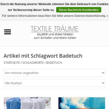
Durch die Nutzung unserer Webseite stimmen Sie dem Gebrauch von Cookies
zur Verbesserung dieser Seite zu.
Diese Nachricht Ausblenden
EUR
/
CHF
0 Artikel - €0,00
Für weitere Informationen beachten Sie bitte unsere Datenschutzerklärung. »
Startseite
Bettwäsche
Zudecken, Kissen
Artikel mit Schlagwort Badetuch
STARTSEITE
/
SCHLAGWORTE
/
BADETUCH
Tag & Nachtwäsche
Freizeit-Hausanzüge
Badezimmer & Sauna
Haus-Bademäntel