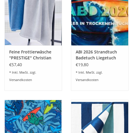
Plaids, Decken, Kissen
Mode & Accessoires
Edles aus Cashmere
Feine Frottierwäsche
ABI 2026 Strandtuch
"PRESTIGE" Christian
Badetuch Liegetuch
Tisch & Küche
Fischbacher
Abituch bedruckt ABI
€57,40
€19,80
Abschlussgeschenk
* Inkl. MwSt. zzgl.
* Inkl. MwSt. zzgl.
Kinder
Versandkosten
Versandkosten
Geschenkideen und
Gutscheine
Accessoires Spa