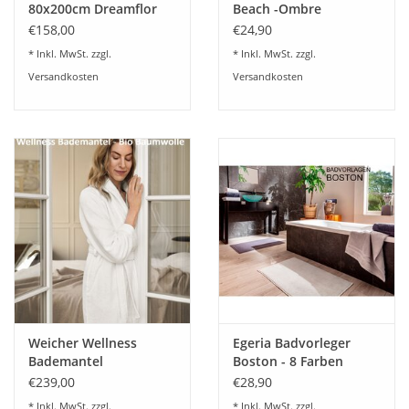
80x200cm Dreamflor
Beach -Ombre
Weseta Switzerland
€158,00
€24,90
* Inkl. MwSt. zzgl.
* Inkl. MwSt. zzgl.
Versandkosten
Versandkosten
Weicher Wellness
Egeria Badvorleger
Bademantel
Boston - 8 Farben
COSHMERE Gots
€239,00
€28,90
Schlossberg
* Inkl. MwSt. zzgl.
* Inkl. MwSt. zzgl.