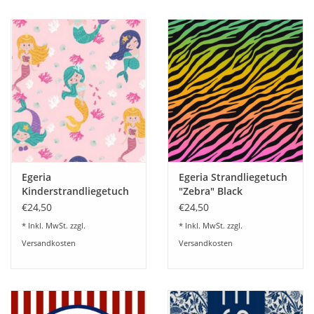
Egeria
Egeria Strandliegetuch
Kinderstrandliegetuch
"Zebra" Black
"Seastar" 75x150cm
75x150cm
€24,50
€24,50
* Inkl. MwSt. zzgl.
* Inkl. MwSt. zzgl.
Versandkosten
Versandkosten