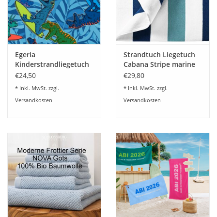
Angebote
Info-Service
Egeria
Strandtuch Liegetuch
Geprüfter Webshop
Kinderstrandliegetuch
Cabana Stripe marine
"T-Rex" 75x150cm
90x180cm
€24,50
€29,80
Über uns
* Inkl. MwSt. zzgl.
* Inkl. MwSt. zzgl.
Versandkosten
Versandkosten
Vertrag widerrufen
Tel.0049(0)7322-919376
Blog-Aktuelles
Marken