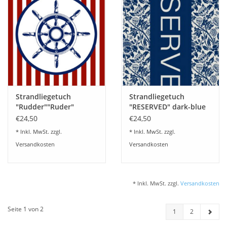
Strandliegetuch
Strandliegetuch
"Rudder""Ruder"
"RESERVED" dark-blue
Bordeaux 75x150cm -
75x150cm
€24,50
€24,50
* Inkl. MwSt. zzgl.
* Inkl. MwSt. zzgl.
Versandkosten
Versandkosten
* Inkl. MwSt. zzgl.
Versandkosten
Seite 1 von 2
1
2