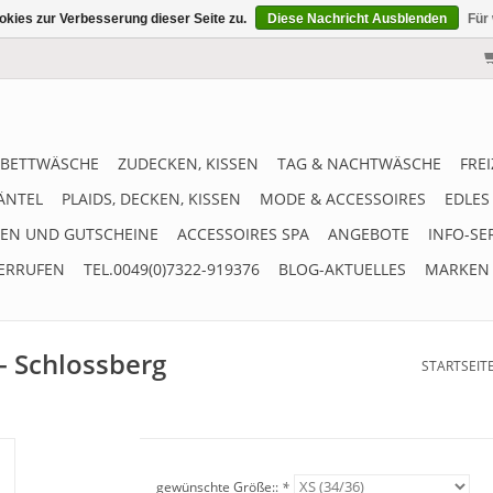
kies zur Verbesserung dieser Seite zu.
Diese Nachricht Ausblenden
Für
BETTWÄSCHE
ZUDECKEN, KISSEN
TAG & NACHTWÄSCHE
FRE
ÄNTEL
PLAIDS, DECKEN, KISSEN
MODE & ACCESSOIRES
EDLES
EN UND GUTSCHEINE
ACCESSOIRES SPA
ANGEBOTE
INFO-SE
ERRUFEN
TEL.0049(0)7322-919376
BLOG-AKTUELLES
MARKEN
- Schlossberg
STARTSEIT
gewünschte Größe::
*