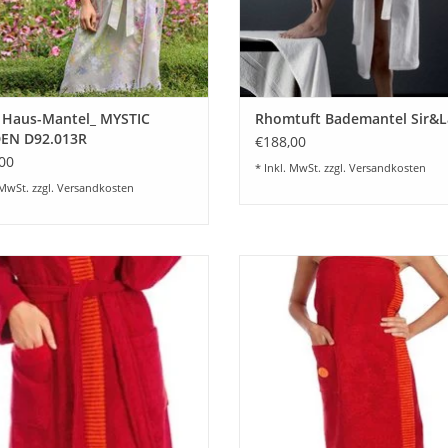
Material 100% Baumwolle schweizer Satin - In
Binden - Waschempfehlung bis 60 Grad - Fei
Ein luxuriöser Damen Hausmantel für höchst
 Haus-Mantel_ MYSTIC
Rhomtuft Bademantel Sir&
EN D92.013R
€188,00
00
* Inkl. MwSt. zzgl.
Versandkosten
 MwSt. zzgl.
Versandkosten
ertiger Sauna Bademantel, Benny
Schönes Egeria Saunakilt Ben aus
imson - rot. Damen Bademantel
Walkfrottier mit einer Einfassung 
Streifen Fb.grau. Onesize
UM WARENKORB HINZUFÜGEN
ZUM WARENKORB HINZUFÜG