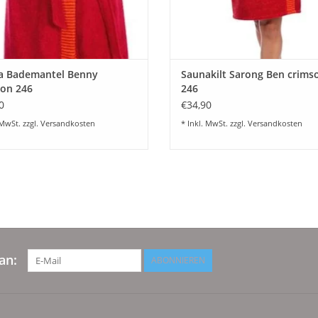
a Bademantel Benny
Saunakilt Sarong Ben crims
son 246
246
0
€34,90
 MwSt. zzgl.
Versandkosten
* Inkl. MwSt. zzgl.
Versandkosten
an:
ABONNIEREN