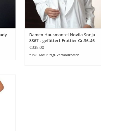
nenfutter Satin Noblesse Uni - mit Gürtel zum
nwaschmittel.
e Ansprüche.
Lady
Damen Hausmantel Novila Sonja
8367 - gefüttert Frottier Gr.36-46
€338,00
* Inkl. MwSt. zzgl.
Versandkosten
 feinem
gewebter
EN