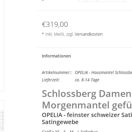
€319,00
* Inkl. MwSt. zzgl.
Versandkosten
Informationen
Artikelnummer::
OPELIA - Hausmantel Schlossber
Lieferzeit:
ca. 8-14 Tage
Schlossberg Damen
Morgenmantel gefüt
OPELIA - feinster schweizer Sat
Satingewebe
Größe XS - S - M - L lieferbar