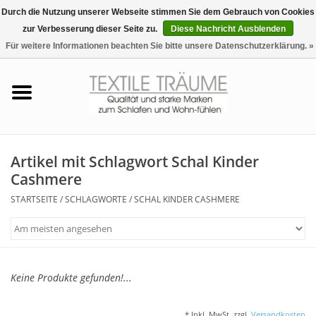
Durch die Nutzung unserer Webseite stimmen Sie dem Gebrauch von Cookies
zur Verbesserung dieser Seite zu.
Diese Nachricht Ausblenden
EUR
/
CHF
0 Artikel - €0,00
Für weitere Informationen beachten Sie bitte unsere Datenschutzerklärung. »
Startseite
Bettwäsche
Zudecken, Kissen
Artikel mit Schlagwort Schal Kinder
Cashmere
Tag & Nachtwäsche
STARTSEITE
/
SCHLAGWORTE
/
SCHAL KINDER CASHMERE
Freizeit-Hausanzüge
Badezimmer & Sauna
Keine Produkte gefunden!...
Haus-Bademäntel
* Inkl. MwSt. zzgl.
Versandkosten