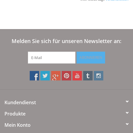
Plaids, Decken, Kissen
Mode & Accessoires
Melden Sie sich für unseren Newsletter an:
Edles aus Cashmere
ABONNIEREN
Tisch & Küche
Kinder
Geschenkideen und
Kundendienst
Gutscheine
Produkte
Accessoires Spa
Mein Konto