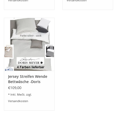
Versandkosten
Versandkosten
Jersey Streifen Wende
Bettwäsche -Doris
Meyer-100% feinste
€109,00
Baumwolle-bügelfrei
* Inkl. MwSt. zzgl.
Versandkosten