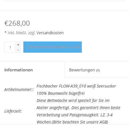
Angebote
Info-Service
€268,00
* Inkl. MwSt. zzgl.
Versandkosten
Geprüfter Webshop
+
ZUM WARENKORB HINZUFÜGEN
-
Über uns
Vertrag widerrufen
Informationen
Bewertungen
(0)
Tel.0049(0)7322-919376
Fischbacher FLOW-A39_010 weiß Seersucker
Artikelnummer::
100% Baumwolle bügelfrei
Blog-Aktuelles
Diese Bettwäsche wird speziell für Sie im
Atelier angefertigt. Dies garantiert Ihnen beste
Lieferzeit:
Verarbeitung und Passgenauigkeit. LZ. 3-4
Marken
Wochen.(Bitte beachten Sie unsere AGB)