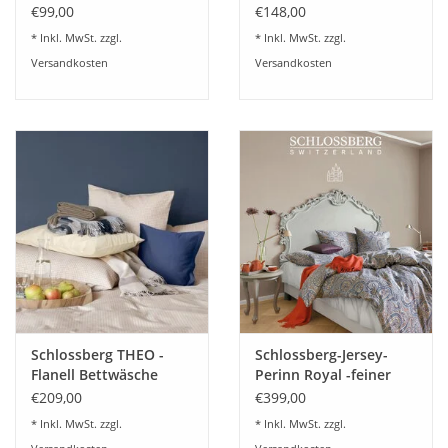
Farben
Bettwäsche 74318
€99,00
€148,00
* Inkl. MwSt. zzgl.
* Inkl. MwSt. zzgl.
Versandkosten
Versandkosten
Schlossberg THEO -
Schlossberg-Jersey-
Flanell Bettwäsche
Perinn Royal -feiner
beige - warm und
schweizer Jersey
€209,00
€399,00
kuschelig
bügelfrei
* Inkl. MwSt. zzgl.
* Inkl. MwSt. zzgl.