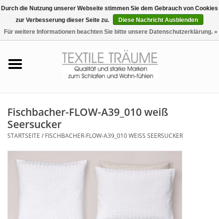
Durch die Nutzung unserer Webseite stimmen Sie dem Gebrauch von Cookies
zur Verbesserung dieser Seite zu.
Diese Nachricht Ausblenden
EUR
/
CHF
0 Artikel - €0,00
Für weitere Informationen beachten Sie bitte unsere Datenschutzerklärung. »
Startseite
Bettwäsche
Zudecken, Kissen
Fischbacher-FLOW-A39_010 weiß
Seersucker
Tag & Nachtwäsche
STARTSEITE
/
FISCHBACHER-FLOW-A39_010 WEISS SEERSUCKER
Freizeit-Hausanzüge
Badezimmer & Sauna
Haus-Bademäntel