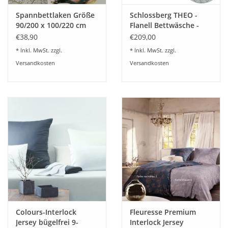
(Nicht aufgeführte Größen können auf Anfrage gefertigt
Spannbettlaken Größe
Schlossberg THEO -
werden)
Pflegehinweise
90/200 x 100/220 cm
Flanell Bettwäsche -
Jersey Stretch - Kirsten
warm und kuschelig
€38,90
€209,00
Balk - für Matratzen bis
* Inkl. MwSt. zzgl.
* Inkl. MwSt. zzgl.
30 cm Höhe,
Versandkosten
Versandkosten
Boxspring- und
Wasserbetten geeignet
Colours-Interlock
Fleuresse Premium
Jersey bügelfrei 9-
Interlock Jersey