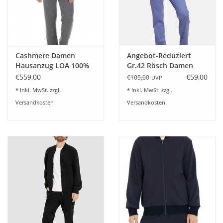
20% Polyester
Länge
65 cm
Pflegehinweise
Cashmere Damen
Angebot-Reduziert
Hausanzug LOA 100%
Gr.42 Rösch Damen
40° Maschinenwäsche
Cashmere - kuschelig
Pyjama Lang OT
€559,00
€59,00
€105,00
UVP
warm - 6 Farben
gemustert Kurzarm- UT
* Inkl. MwSt. zzgl.
* Inkl. MwSt. zzgl.
Hose Uni Demin
Versandkosten
Versandkosten
Nicht bleichen
nicht heiß bügeln
Keine chemische Reinigung
Nicht im Trockner trocknen
Links waschen, links bügeln