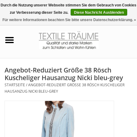
Durch die Nutzung unserer Webseite stimmen Sie dem Gebrauch von Cookies
zur Verbesserung dieser Seite zu.
Diese Nachricht Ausblenden
EUR
/
CHF
0 Artikel - €0,00
Für weitere Informationen beachten Sie bitte unsere Datenschutzerklärung. »
Startseite
Bettwäsche
Zudecken, Kissen
Angebot-Reduziert Größe 38 Rösch
Kuscheliger Hausanzug Nicki bleu-grey
Tag & Nachtwäsche
STARTSEITE
/
ANGEBOT-REDUZIERT GRÖSSE 38 RÖSCH KUSCHELIGER H
AUSANZUG NICKI BLEU-GREY
Freizeit-Hausanzüge
Badezimmer & Sauna
Haus-Bademäntel