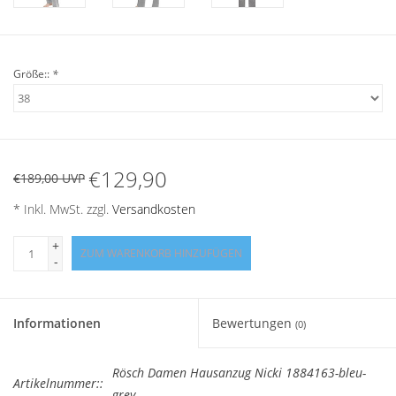
Angebote
Info-Service
Größe::
*
Geprüfter Webshop
Über uns
€129,90
€189,00 UVP
Vertrag widerrufen
* Inkl. MwSt. zzgl.
Versandkosten
+
ZUM WARENKORB HINZUFÜGEN
Tel.0049(0)7322-919376
-
Blog-Aktuelles
Informationen
Bewertungen
(0)
Marken
Rösch Damen Hausanzug Nicki 1884163-bleu-
Artikelnummer::
grey