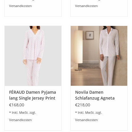
Versandkosten
Versandkosten
FÉRAUD Damen Pyjama
Novila Damen
lang Single Jersey Print
Schlafanzug Agneta
rose
8707 Modal mit Seide
€168,00
€218,00
Farbe weiß
* Inkl. MwSt. zzgl.
* Inkl. MwSt. zzgl.
Versandkosten
Versandkosten