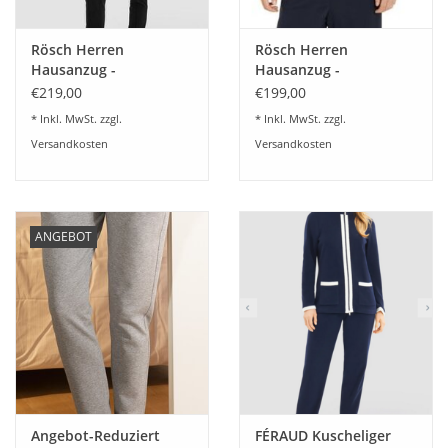
Rösch Herren
Rösch Herren
Hausanzug -
Hausanzug -
Freizeitanzug Herren-
Freizeitanzug Herren-
€219,00
€199,00
schwarz-Größe 48-58
Dark blue-Größe 48-58
* Inkl. MwSt. zzgl.
* Inkl. MwSt. zzgl.
Versandkosten
Versandkosten
ANGEBOT
Angebot-Reduziert
FÉRAUD Kuscheliger