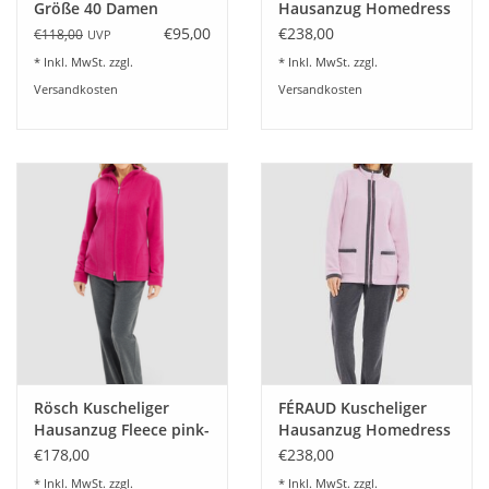
Größe 40 Damen
Hausanzug Homedress
Homedress Hose 8208
Fleece Fb.navy blau
€95,00
€238,00
€118,00
UVP
Farbe Platin
* Inkl. MwSt. zzgl.
* Inkl. MwSt. zzgl.
Versandkosten
Versandkosten
Rösch Kuscheliger
FÉRAUD Kuscheliger
Hausanzug Fleece pink-
Hausanzug Homedress
heather grey
Fleece Fb.pale-rose
€178,00
€238,00
* Inkl. MwSt. zzgl.
* Inkl. MwSt. zzgl.