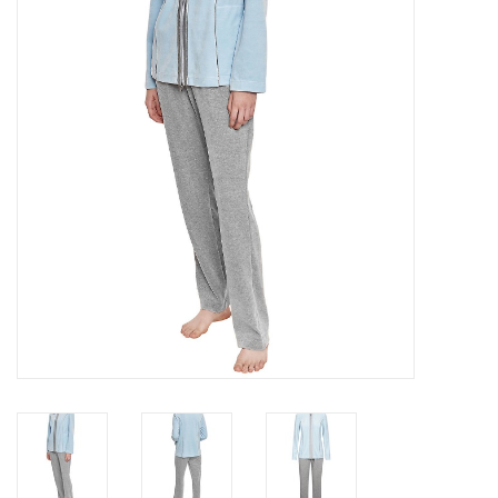
Plaids, Decken, Kissen
Mode & Accessoires
Edles aus Cashmere
Tisch & Küche
Kinder
Geschenkideen und
Gutscheine
Accessoires Spa