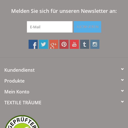
Angebote
Melden Sie sich für unseren Newsletter an:
Info-Service
ABONNIEREN
Geprüfter Webshop
Über uns
Vertrag widerrufen
Kundendienst
Produkte
Tel.0049(0)7322-919376
Mein Konto
Blog-Aktuelles
TEXTILE TRÄUME
Marken