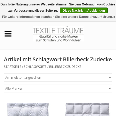
Durch die Nutzung unserer Webseite stimmen Sie dem Gebrauch von Cookies
zur Verbesserung dieser Seite zu.
Diese Nachricht Ausblenden
EUR
/
CHF
0 Artikel - €0,00
Für weitere Informationen beachten Sie bitte unsere Datenschutzerklärung. »
Startseite
Bettwäsche
Zudecken, Kissen
Artikel mit Schlagwort Billerbeck Zudecke
STARTSEITE
/
SCHLAGWORTE
/
BILLERBECK ZUDECKE
Tag & Nachtwäsche
Freizeit-Hausanzüge
Badezimmer & Sauna
Haus-Bademäntel