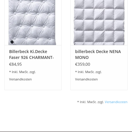
Plaids, Decken, Kissen
Mode & Accessoires
Edles aus Cashmere
Billerbeck Ki.Decke
billerbeck Decke NENA
Faser 926 CHARMANT-
MONO
Tisch & Küche
Superlight
€84,95
€359,00
* Inkl. MwSt. zzgl.
* Inkl. MwSt. zzgl.
Kinder
Versandkosten
Versandkosten
Geschenkideen und
Gutscheine
* Inkl. MwSt. zzgl.
Versandkosten
Accessoires Spa