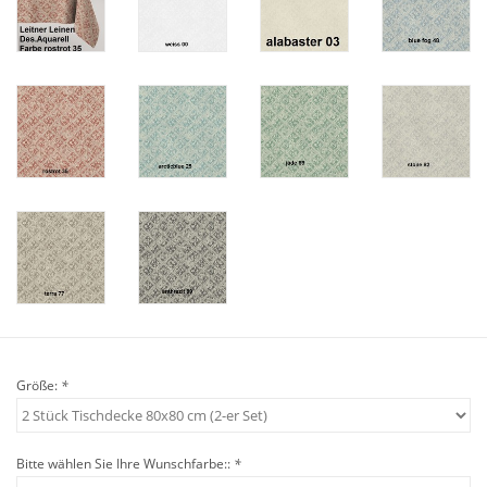
Angebote
Info-Service
Geprüfter Webshop
Über uns
Vertrag widerrufen
Tel.0049(0)7322-919376
Blog-Aktuelles
Größe:
*
Marken
Bitte wählen Sie Ihre Wunschfarbe::
*