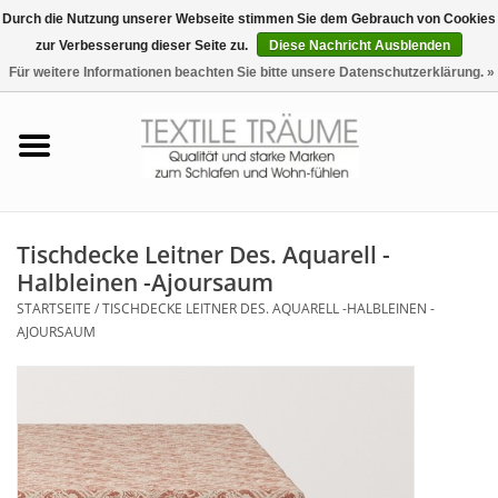
Durch die Nutzung unserer Webseite stimmen Sie dem Gebrauch von Cookies
zur Verbesserung dieser Seite zu.
Diese Nachricht Ausblenden
EUR
/
CHF
0 Artikel - €0,00
Für weitere Informationen beachten Sie bitte unsere Datenschutzerklärung. »
Startseite
Bettwäsche
Zudecken, Kissen
Tischdecke Leitner Des. Aquarell -
Halbleinen -Ajoursaum
Tag & Nachtwäsche
STARTSEITE
/
TISCHDECKE LEITNER DES. AQUARELL -HALBLEINEN -
AJOURSAUM
Freizeit-Hausanzüge
Badezimmer & Sauna
Haus-Bademäntel