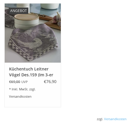
ANGEBOT
Küchentuch Leitner
Vögel Des.159 (Im 3-er
Set) - 12 Farben
€76,90
€69,00
UVP
liebferbar
* Inkl. MwSt. zzgl.
Versandkosten
zzgl.
Versandkosten