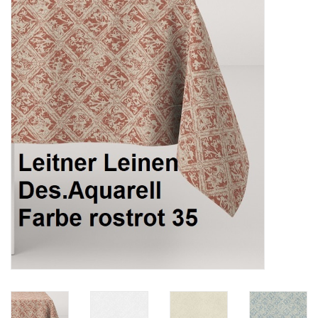
Plaids, Decken, Kissen
Mode & Accessoires
Edles aus Cashmere
Tisch & Küche
Kinder
Geschenkideen und
Gutscheine
Accessoires Spa