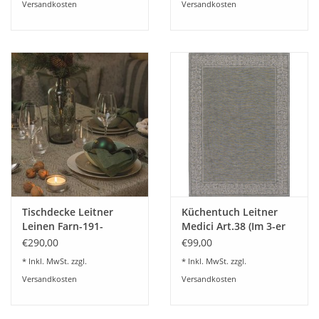
Versandkosten
Versandkosten
von 300 cm möglich - Fragen Sie uns danach, wir beraten Sie
gerne !
Material Pflegeleichtes Leinen (50% Leinen 50% Baumwolle)
Verarbeitet mit hochwertigem 10 cm breitem Ajoursaum -
Hohlsaum
Dieser Artikel wird speziell für Sie nach Maß
angefertigt.Rücknahme oder Umtausch ist daher
ausgeschlossen. siehe unsere allgemeinen
Geschäftsbedingungen.
Tischdecke Leitner
Küchentuch Leitner
Leinen Farn-191-
Medici Art.38 (Im 3-er
Ajoursaum
Set) - 8 Farben lieferbar
€290,00
€99,00
* Inkl. MwSt. zzgl.
* Inkl. MwSt. zzgl.
Versandkosten
Versandkosten