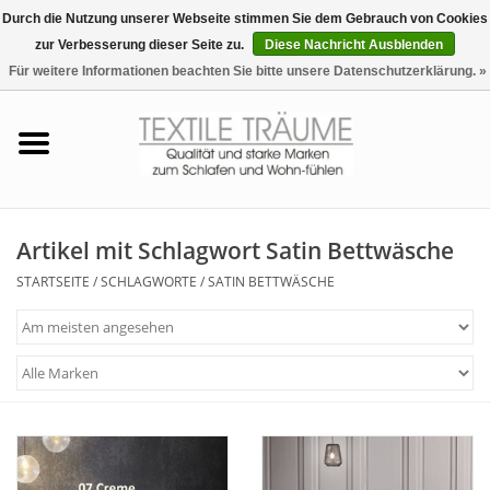
Durch die Nutzung unserer Webseite stimmen Sie dem Gebrauch von Cookies
zur Verbesserung dieser Seite zu.
Diese Nachricht Ausblenden
EUR
/
CHF
0 Artikel - €0,00
Für weitere Informationen beachten Sie bitte unsere Datenschutzerklärung. »
Startseite
Bettwäsche
Zudecken, Kissen
Artikel mit Schlagwort Satin Bettwäsche
STARTSEITE
/
SCHLAGWORTE
/
SATIN BETTWÄSCHE
Tag & Nachtwäsche
Freizeit-Hausanzüge
Badezimmer & Sauna
Haus-Bademäntel