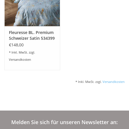
Angebote
Info-Service
Fleuresse BL. Premium
Geprüfter Webshop
Schweizer Satin 534399
€148,00
Über uns
* Inkl. MwSt. zzgl.
Versandkosten
Vertrag widerrufen
* Inkl. MwSt. zzgl.
Versandkosten
Tel.0049(0)7322-919376
Blog-Aktuelles
Marken
Melden Sie sich für unseren Newsletter an: