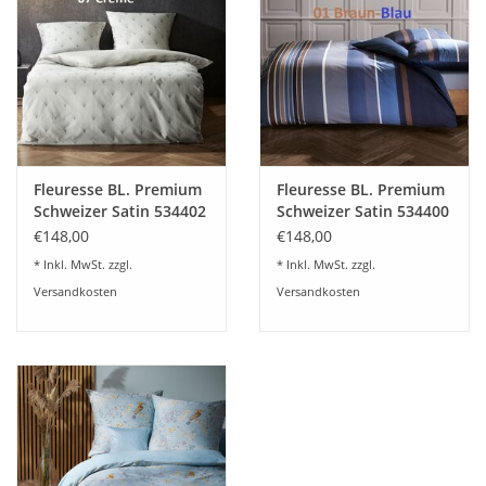
Plaids, Decken, Kissen
Mode & Accessoires
Edles aus Cashmere
Fleuresse BL. Premium
Fleuresse BL. Premium
Schweizer Satin 534402
Schweizer Satin 534400
Tisch & Küche
- 2 Farben
€148,00
€148,00
* Inkl. MwSt. zzgl.
* Inkl. MwSt. zzgl.
Kinder
Versandkosten
Versandkosten
Geschenkideen und
Gutscheine
Accessoires Spa