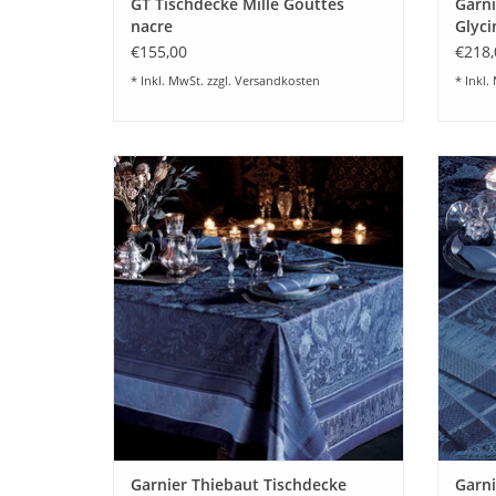
GT Tischdecke Mille Gouttes
Garni
nacre
Glyci
€155,00
€218,
* Inkl. MwSt. zzgl.
Versandkosten
* Inkl.
Trendige Damast Tischdecke Persina
Tren
crépuscule von Garnier Thiebaut
Persin
Frankreich. Buntgewebter Damast aus
Set) 55
100% Baumwolle mit klassischem Jacquard
Dama
Webmuster.
10
Versi
ZUM WARENKORB HINZUFÜGEN
Z
Garnier Thiebaut Tischdecke
Garni