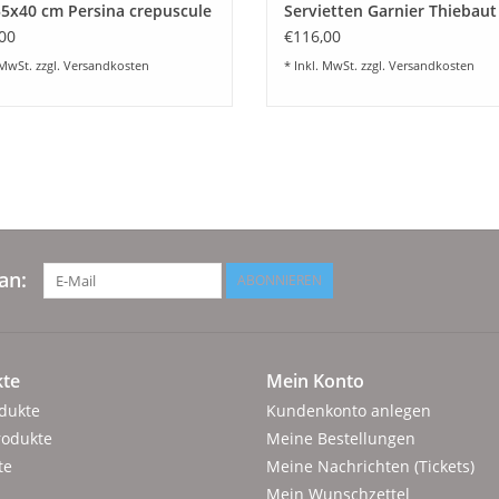
55x40 cm Persina crepuscule
Servietten Garnier Thiebaut
Persina crepuscule(4er Set)
00
€116,00
 MwSt. zzgl.
Versandkosten
* Inkl. MwSt. zzgl.
Versandkosten
an:
ABONNIEREN
te
Mein Konto
odukte
Kundenkonto anlegen
rodukte
Meine Bestellungen
te
Meine Nachrichten (Tickets)
Mein Wunschzettel