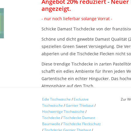
Angebot 20% reduziert
-
Neuer 
angezeigt.
- nur noch lieferbar solange Vorrat -
Schicke Damast Tischdecke von der französi
Schöne und dicht gewebte Damast Qualität (2
speziellen Green Sweet Versiegelung. Die Ver
abperlen und die Tischdecke Flecken nicht so
Diese trendige Tischdecke in zarten Pastellt
schafft ein edles Ambiente für Ihren jeden 
Gartentische ein echter Hingucker. Das hoch
Atmosphäre auf den Tisch.
Wählen Sie aus vielen abgepasst gewebten 
Edle Tischwäsche
/
Exclusive
Zur W
Tischwäsche
/
Garnier Thiebaut
/
Der Artikel ist auch als Serviette, Tischset un
Hochwertige Tischwäsche
/
Qualität 100% Baumwolle - pflegeleicht und 
Tischdecke
/
Tischdecke Damast
Versiegelung. Waschbar bei 60 Grad-Buntwäs
Baumwolle
/
Tischdecke Fleckschutz
/
Tischdecke Garnier Thiebaut
/