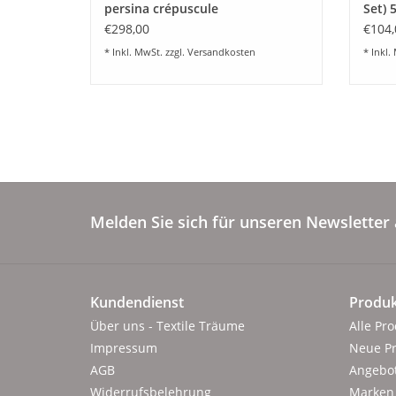
persina crépuscule
Set) 
€298,00
€104,
* Inkl. MwSt. zzgl.
Versandkosten
* Inkl.
Melden Sie sich für unseren Newsletter 
Kundendienst
Produk
Über uns - Textile Träume
Alle Pr
Impressum
Neue P
AGB
Angebo
Widerrufsbelehrung
Marken