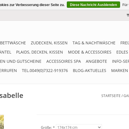
kies zur Verbesserung dieser Seite zu.
Diese Nachricht Ausblenden
Für
BETTWÄSCHE
ZUDECKEN, KISSEN
TAG & NACHTWÄSCHE
FRE
ÄNTEL
PLAIDS, DECKEN, KISSEN
MODE & ACCESSOIRES
EDLES
EN UND GUTSCHEINE
ACCESSOIRES SPA
ANGEBOTE
INFO-SE
ERRUFEN
TEL.0049(0)7322-919376
BLOG-AKTUELLES
MARKEN
sabelle
STARTSEITE
/
GA
Größe:
*