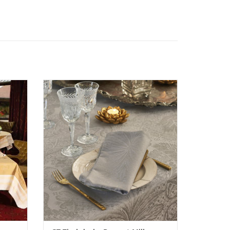
lerie
Pflegeleichte hochwertige gewebte
reich.
JacquardTischdecke Garnier Thiebaut Mille
Damast
Isaphire beige.
quard
Damast gewebt in edlem beige. 100%
xtra
Baumwolle gewebt. Pflegeleicht.
r als
ZUM WARENKORB HINZUFÜGEN
.
EN