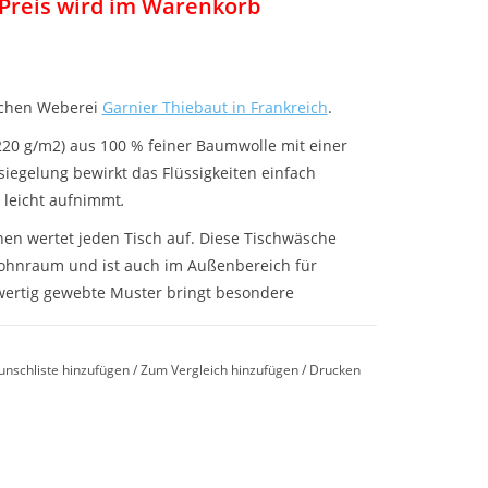
Preis wird im Warenkorb
schen Weberei
Garnier Thiebaut in Frankreich
.
20 g/m2) aus 100 % feiner Baumwolle mit einer
siegelung bewirkt das Flüssigkeiten einfach
 leicht aufnimmt
.
önen wertet jeden Tisch auf. Diese Tischwäsche
Wohnraum und ist auch im Außenbereich für
wertig gewebte Muster bringt besondere
Größen.
unschliste hinzufügen
/
Zum Vergleich hinzufügen
/
Drucken
d Tischläufer lieferbar
Fleck unempfindlich durch Green Sweet
che.