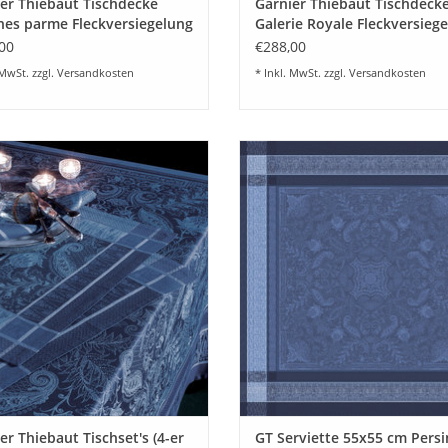
er Thiebaut Tischdecke
Garnier Thiebaut Tischdeck
nes parme Fleckversiegelung
Galerie Royale Fleckversieg
00
€288,00
 MwSt. zzgl.
Versandkosten
* Inkl. MwSt. zzgl.
Versandkosten
dige Tischset's Garnier Thiebaut
Elegante Servietten (4-er Set) Ga
a Garnier Thiebaut Tischset's (4-er
Thiebaut Persina Tischset Garnier 
x40 cm Persina crepuscule (4er Set),
Persina crepuscule , hochwertiger
st mit edlem gewebtem Muster .
mit feinem eingewebtem Muster. M
0% Baumwolle mit Green Sweet
100% Baumwolle.
egelung zum Schutz gegen Flecken.
ZUM WARENKORB HINZUFÜG
UM WARENKORB HINZUFÜGEN
er Thiebaut Tischset's (4-er
GT Serviette 55x55 cm Persi