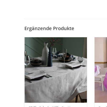
Ergänzende Produkte
Pflegeleichte Tischdecke Garnier Thiebaut
Feine
Mille Gouttes nacre. Damast mit in sich
Garnie
gewebtem Damastmuster. Farbe metal.
gewe
100% Baumwolle gewebt.
Baum
hoch
ZUM WARENKORB HINZUFÜGEN
Flec
Z