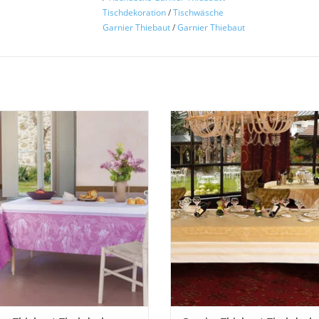
Tischdekoration
/
Tischwäsche
Garnier Thiebaut
/
Garnier Thiebaut
 Damast Tischdecke GLYCINES von
Elegante Damast Tischdecke Ga
r Thiebaut Frankreich. Hochwertig
Royale von Garnier Thiebaut Frank
bter Baumwoll Damast aus 100%
Hochwertig gewebter Baumwoll 
wolle. Jacquardmuster weiß mit
aus 100% Baumwolle. Edles Jac
wertigem Druck. Mit Green Sweet
Webmuster in Goldtönen mit e
kversiegelung - plegeleicht. 100%
eingewebten Lurexfasern. Dichte
Baumwolle
normal gewebt (245gr./m2)
UM WARENKORB HINZUFÜGEN
ZUM WARENKORB HINZUFÜG