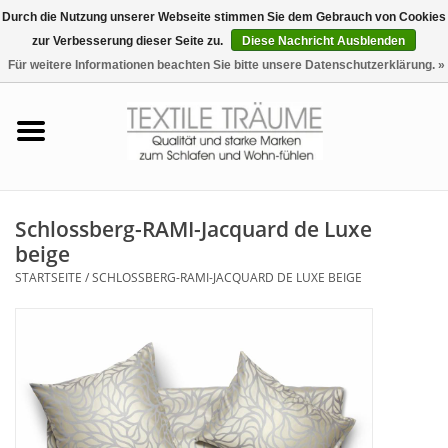
Durch die Nutzung unserer Webseite stimmen Sie dem Gebrauch von Cookies
zur Verbesserung dieser Seite zu.
Diese Nachricht Ausblenden
EUR
/
CHF
0 Artikel - €0,00
Für weitere Informationen beachten Sie bitte unsere Datenschutzerklärung. »
Startseite
Bettwäsche
Zudecken, Kissen
Schlossberg-RAMI-Jacquard de Luxe
beige
Tag & Nachtwäsche
STARTSEITE
/
SCHLOSSBERG-RAMI-JACQUARD DE LUXE BEIGE
Freizeit-Hausanzüge
Badezimmer & Sauna
Haus-Bademäntel