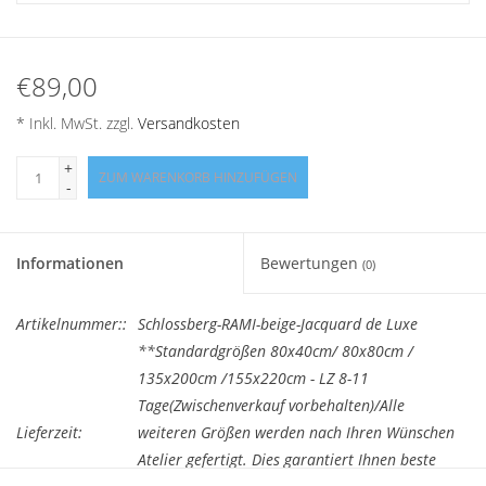
Angebote
Info-Service
€89,00
* Inkl. MwSt. zzgl.
Versandkosten
Geprüfter Webshop
+
ZUM WARENKORB HINZUFÜGEN
-
Über uns
Vertrag widerrufen
Informationen
Bewertungen
(0)
Tel.0049(0)7322-919376
Artikelnummer::
Schlossberg-RAMI-beige-Jacquard de Luxe
**Standardgrößen 80x40cm/ 80x80cm /
Blog-Aktuelles
135x200cm /155x220cm - LZ 8-11
Tage(Zwischenverkauf vorbehalten)/Alle
Lieferzeit:
weiteren Größen werden nach Ihren Wünschen
Marken
Atelier gefertigt. Dies garantiert Ihnen beste