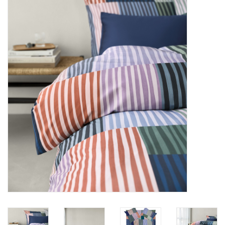
Plaids, Decken, Kissen
Mode & Accessoires
Edles aus Cashmere
Tisch & Küche
Kinder
Geschenkideen und
Gutscheine
Accessoires Spa