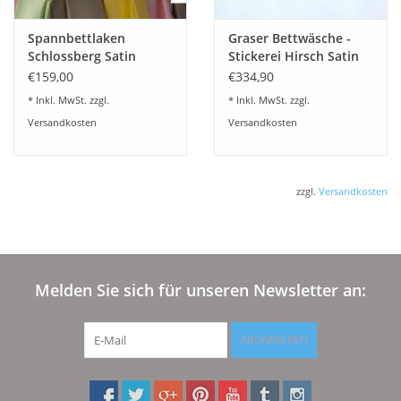
Spannbettlaken
Graser Bettwäsche -
Schlossberg Satin
Stickerei Hirsch Satin
Noblesse-schweizer
weiß
€159,00
€334,90
Satin
* Inkl. MwSt. zzgl.
* Inkl. MwSt. zzgl.
Versandkosten
Versandkosten
zzgl.
Versandkosten
Melden Sie sich für unseren Newsletter an:
ABONNIEREN