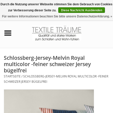
Durch die Nutzung unserer Webseite stimmen Sie dem Gebrauch von Cookies
zur Verbesserung dieser Seite zu.
Diese Nachricht Ausblenden
EUR
/
CHF
0 Artikel - €0,00
Für weitere Informationen beachten Sie bitte unsere Datenschutzerklärung. »
Startseite
Bettwäsche
Zudecken, Kissen
Schlossberg-Jersey-Melvin Royal
multicolor -feiner schweizer Jersey
Tag & Nachtwäsche
bügelfrei
STARTSEITE
/
SCHLOSSBERG-JERSEY-MELVIN ROYAL MULTICOLOR -FEINER
Freizeit-Hausanzüge
SCHWEIZER JERSEY BÜGELFREI
Badezimmer & Sauna
Haus-Bademäntel