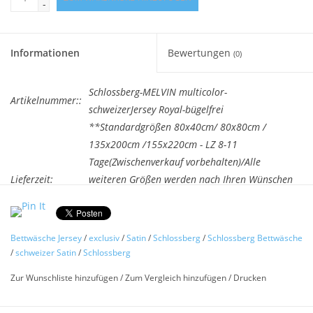
-
Informationen
Bewertungen
(0)
Schlossberg-MELVIN multicolor-
Artikelnummer::
schweizerJersey Royal-bügelfrei
**Standardgrößen 80x40cm/ 80x80cm /
135x200cm /155x220cm - LZ 8-11
Tage(Zwischenverkauf vorbehalten)/Alle
Lieferzeit:
weiteren Größen werden nach Ihren Wünschen
Atelier gefertigt. Dies garantiert Ihnen beste
Verarbeitung und Passgenauigkeit. LZ 3-5
Wochen (Bitte beac
Bettwäsche Jersey
/
exclusiv
/
Satin
/
Schlossberg
/
Schlossberg Bettwäsche
/
schweizer Satin
/
Schlossberg
2 für je €379,05 kaufen und 5% sparen
Zur Wunschliste hinzufügen
/
Zum Vergleich hinzufügen
/
Drucken
Bettwäsche Schlossberg -
Melvin
multicolor