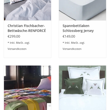
Christian Fischbacher-
Spannbettlaken
Bettwäsche-RENFORCÉ
Schlossberg Jersey
NILS
Royal fix-schweizer
€299,00
€149,00
Jersey
* Inkl. MwSt. zzgl.
* Inkl. MwSt. zzgl.
Versandkosten
Versandkosten