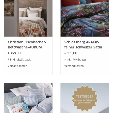
sympathischen Manufaktur in der Schweiz zu speziell
leichtem, feinmaschigem Single-Jersey verstrickt. (ca. 120
2
2
g/m
, ca. 200 kleinste Maschen auf 1cm
).
Verarbeitung mit hochwertigem Reißverschluß.
Christian Fischbacher-
Schlossberg ARAMIS
Bettwäsche-AURUM
feiner schweizer Satin
noblesse
€358,00
€309,00
* Inkl. MwSt. zzgl.
* Inkl. MwSt. zzgl.
Versandkosten
Versandkosten