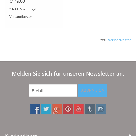
Royal fix-schweizer
€149,00
Jersey
* Inkl. MwSt. zzgl.
Versandkosten
zzgl.
Versandkosten
Melden Sie sich für unseren Newsletter an:
ABONNIEREN