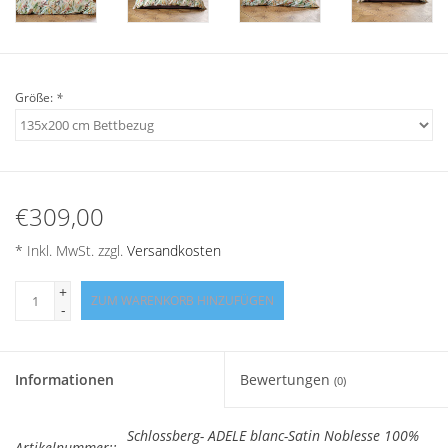
Angebote
Info-Service
Größe:
*
Geprüfter Webshop
Über uns
€309,00
Vertrag widerrufen
* Inkl. MwSt. zzgl.
Versandkosten
Tel.0049(0)7322-919376
+
ZUM WARENKORB HINZUFÜGEN
-
Blog-Aktuelles
Informationen
Bewertungen
(0)
Marken
Schlossberg- ADELE blanc-Satin Noblesse 100%
Artikelnummer::