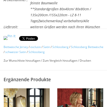
feinste Baumwolle
**Standardgrößen 80x40cm/ 80x80cm /
135x200cm /155x220cm - LZ 8-11
Tage(Zwischenverkauf vorbehalten)/Alle
Lieferzeit:
weiteren Größen werden nach Ihren Wünschen
Atelier gefertigt. Dies garantiert Ihnen beste
Verarbeitung und Passgenauigkeit. LZ 3-5
Wochen (Bitte beac
Bettwäsche Jersey
/
exclusiv
/
Satin
/
Schlossberg
/
Schlossberg Bettwäsche
/
schweizer Satin
/
Schlossberg
2 für je €293,55 kaufen und 5% sparen
Zur Wunschliste hinzufügen
/
Zum Vergleich hinzufügen
/
Drucken
Bettwäsche
ADELE blanc
-
feiner
Satin
Schlossberg Switzerland
Ergänzende Produkte
Kaufen Sie jeweils 2 Stück und sparen Sie 5% - die Preise
werden im Warenkorb angezeigt.
Dieser Goldlichtmoment auf der Bettwäsche ADÈLE, wie er
doch den Herbst mit seiner dezenten Opulenz ankündigt und