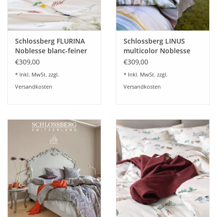
unvergleichlich schönen und edlen Glanz (ca. 110 g/m
).
Verarbeitung mit hochwertigem Reißverschluß.
Schlossberg FLURINA
Schlossberg LINUS
Noblesse blanc-feiner
multicolor Noblesse
schweizer Satin
blanc-feiner schweizer
€309,00
€309,00
Satin
* Inkl. MwSt. zzgl.
* Inkl. MwSt. zzgl.
Versandkosten
Versandkosten