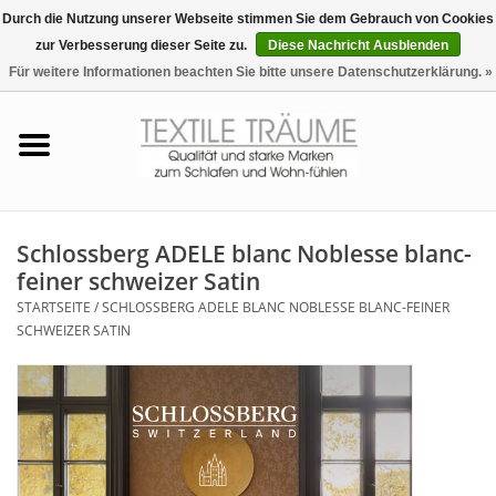
Durch die Nutzung unserer Webseite stimmen Sie dem Gebrauch von Cookies
zur Verbesserung dieser Seite zu.
Diese Nachricht Ausblenden
EUR
/
CHF
0 Artikel - €0,00
Für weitere Informationen beachten Sie bitte unsere Datenschutzerklärung. »
Startseite
Bettwäsche
Zudecken, Kissen
Schlossberg ADELE blanc Noblesse blanc-
feiner schweizer Satin
Tag & Nachtwäsche
STARTSEITE
/
SCHLOSSBERG ADELE BLANC NOBLESSE BLANC-FEINER
SCHWEIZER SATIN
Freizeit-Hausanzüge
Badezimmer & Sauna
Haus-Bademäntel