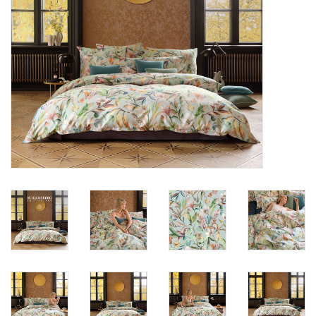
Plaids, Decken, Kissen
Mode & Accessoires
Edles aus Cashmere
Tisch & Küche
Kinder
Geschenkideen und
Gutscheine
Accessoires Spa