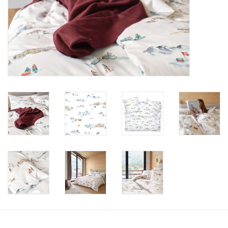
Plaids, Decken, Kissen
Mode & Accessoires
Edles aus Cashmere
Tisch & Küche
Kinder
Geschenkideen und
Gutscheine
Accessoires Spa