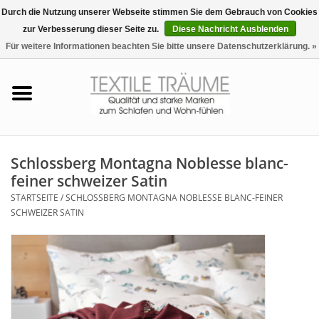
Durch die Nutzung unserer Webseite stimmen Sie dem Gebrauch von Cookies
zur Verbesserung dieser Seite zu.
Diese Nachricht Ausblenden
EUR
/
CHF
0 Artikel - €0,00
Für weitere Informationen beachten Sie bitte unsere Datenschutzerklärung. »
Startseite
Bettwäsche
Zudecken, Kissen
Schlossberg Montagna Noblesse blanc-
feiner schweizer Satin
Tag & Nachtwäsche
STARTSEITE
/
SCHLOSSBERG MONTAGNA NOBLESSE BLANC-FEINER
SCHWEIZER SATIN
Freizeit-Hausanzüge
Badezimmer & Sauna
Haus-Bademäntel