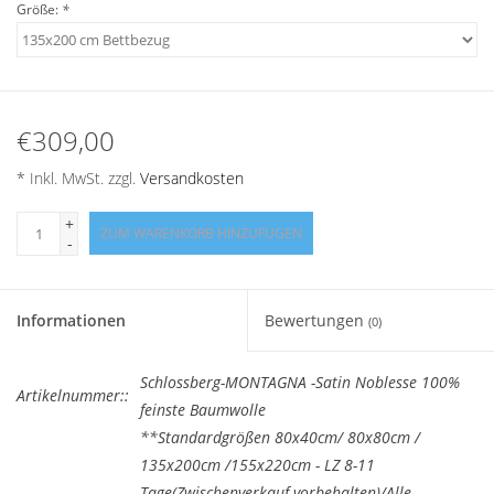
Größe:
*
Angebote
Info-Service
€309,00
Geprüfter Webshop
* Inkl. MwSt. zzgl.
Versandkosten
Über uns
+
ZUM WARENKORB HINZUFÜGEN
-
Vertrag widerrufen
Tel.0049(0)7322-919376
Informationen
Bewertungen
(0)
Blog-Aktuelles
Schlossberg-MONTAGNA -Satin Noblesse 100%
Artikelnummer::
feinste Baumwolle
**Standardgrößen 80x40cm/ 80x80cm /
Marken
135x200cm /155x220cm - LZ 8-11
Tage(Zwischenverkauf vorbehalten)/Alle