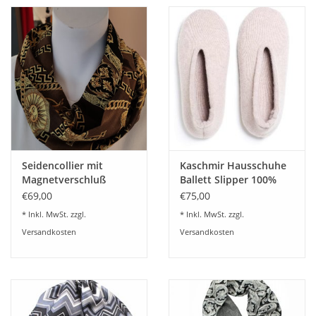
Seidencollier mit
Kaschmir Hausschuhe
Magnetverschluß
Ballett Slipper 100%
20x70 cm - Acetatseide
Cashmere
€69,00
€75,00
* Inkl. MwSt. zzgl.
* Inkl. MwSt. zzgl.
Versandkosten
Versandkosten