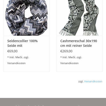
Seidencollier 100%
Cashmereschal 30x190
Seide mit
cm mit reiner Seide
Magnetverschluß
abgefüttert und
€69,00
€269,00
20x70 cm Seidenschal
Fransen
* Inkl. MwSt. zzgl.
* Inkl. MwSt. zzgl.
Versandkosten
Versandkosten
zzgl.
Versandkosten