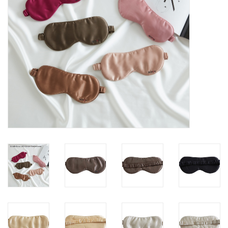
Plaids, Decken, Kissen
Mode & Accessoires
Edles aus Cashmere
Tisch & Küche
Kinder
Geschenkideen und
Gutscheine
Accessoires Spa