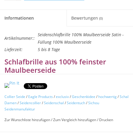
Informationen
Bewertungen
(0)
Seidenschlafbrille 100% Maulbeerseide Satin -
Artikelnummer::
Füllung 100% Maulbeerseide
Lieferzeit:
5 bis 8 Tage
Schlafbrille aus 100% feinster
Maulbeerseide
Ein toller Beautyartikel und ein zuverlässiger
Begleiter, auch auf Reisen.
Ein Trend im Accessoire Bereich und eine schöne
Collier Seide
/
Eagle Products
/
exclusiv
/
Geschenkidee
/
hochwertig
/
Schal
Geschenkidee für Ihre Liebsten !
Damen
/
Seidencollier
/
Seidenschal
/
Seidentuch
/
Sichou
Seidenmanufaktur
Eine Schlafbrille aus feiner Seide verhilft zu tiefem Schlaf und
Zur Wunschliste hinzufügen
/
Zum Vergleich hinzufügen
/
Drucken
ist dank der positiven Eigenschaften der feinen
Maulbeerseide auch besonders für empfindliche Haut