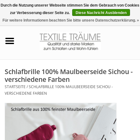
Durch die Nutzung unserer Webseite stimmen Sie dem Gebrauch von Cookies
zur Verbesserung dieser Seite zu.
Diese Nachricht Ausblenden
EUR
/
CHF
0 Artikel - €0,00
Für weitere Informationen beachten Sie bitte unsere Datenschutzerklärung. »
Startseite
Bettwäsche
Zudecken, Kissen
Schlafbrille 100% Maulbeerseide Sichou -
verschiedene Farben
Tag & Nachtwäsche
STARTSEITE
/
SCHLAFBRILLE 100% MAULBEERSEIDE SICHOU -
VERSCHIEDENE FARBEN
Freizeit-Hausanzüge
Badezimmer & Sauna
Haus-Bademäntel