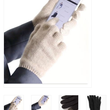
Plaids, Decken, Kissen
Mode & Accessoires
Edles aus Cashmere
Tisch & Küche
Kinder
Geschenkideen und
Gutscheine
Accessoires Spa