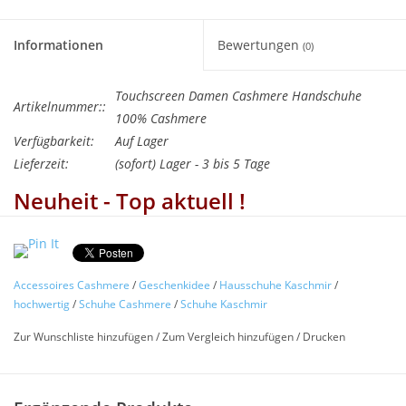
Informationen
Bewertungen
(0)
Touchscreen Damen Cashmere Handschuhe
Artikelnummer::
100% Cashmere
Verfügbarkeit:
Auf Lager
Lieferzeit:
(sofort) Lager - 3 bis 5 Tage
Neuheit - Top aktuell !
"Geschenkidee"
Damen Touchscreen Handschuhe
Kaschmir
Accessoires Cashmere
/
Geschenkidee
/
Hausschuhe Kaschmir
/
Diese Handschuhe funktionieren auch mit
hochwertig
/
Schuhe Cashmere
/
Schuhe Kaschmir
Handy und Touchscreen.
Zur Wunschliste hinzufügen
/
Zum Vergleich hinzufügen
/
Drucken
Eine tolle Geschenkidee !
Kuschelige Damen Finger Handschuhe aus 100% Cashmere,