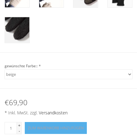
Angebote
Info-Service
Geprüfter Webshop
Über uns
gewünschte Farbe::
*
Vertrag widerrufen
Tel.0049(0)7322-919376
€69,90
Blog-Aktuelles
* Inkl. MwSt. zzgl.
Versandkosten
Marken
+
ZUM WARENKORB HINZUFÜGEN
-