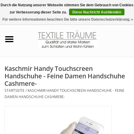
Durch die Nutzung unserer Webseite stimmen Sie dem Gebrauch von Cookies
zur Verbesserung dieser Seite zu.
Diese Nachricht Ausblenden
EUR
/
CHF
0 Artikel - €0,00
Für weitere Informationen beachten Sie bitte unsere Datenschutzerklärung. »
Startseite
Bettwäsche
Zudecken, Kissen
Kaschmir Handy Touchscreen
Handschuhe - Feine Damen Handschuhe
Tag & Nachtwäsche
Cashmere-
STARTSEITE
/
KASCHMIR HANDY TOUCHSCREEN HANDSCHUHE - FEINE
Freizeit-Hausanzüge
DAMEN HANDSCHUHE CASHMERE-
Badezimmer & Sauna
Haus-Bademäntel