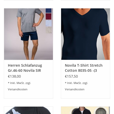
Herren Schlafanzug
Novila T-Shirt Stretch
Gr.46-60 Novila SIR
Cotton 8035-05 -(3
8590 kurz
Stück im Set)
€138,00
€157,50
* Inkl. MwSt. zzgl.
* Inkl. MwSt. zzgl.
Versandkosten
Versandkosten