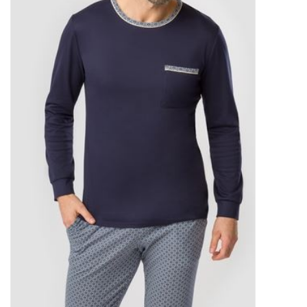
Plaids, Decken, Kissen
Mode & Accessoires
Edles aus Cashmere
Tisch & Küche
Kinder
Geschenkideen und
Gutscheine
Accessoires Spa