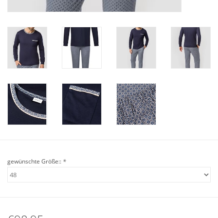
Angebote
Info-Service
Geprüfter Webshop
Über uns
Vertrag widerrufen
Tel.0049(0)7322-919376
gewünschte Größe::
*
Blog-Aktuelles
Marken