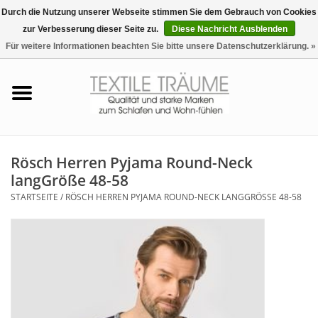
Durch die Nutzung unserer Webseite stimmen Sie dem Gebrauch von Cookies
zur Verbesserung dieser Seite zu.
Diese Nachricht Ausblenden
EUR
/
CHF
0 Artikel - €0,00
Für weitere Informationen beachten Sie bitte unsere Datenschutzerklärung. »
Startseite
Bettwäsche
Zudecken, Kissen
Rösch Herren Pyjama Round-Neck
langGröße 48-58
Tag & Nachtwäsche
STARTSEITE
/
RÖSCH HERREN PYJAMA ROUND-NECK LANGGRÖSSE 48-58
Freizeit-Hausanzüge
Badezimmer & Sauna
Haus-Bademäntel