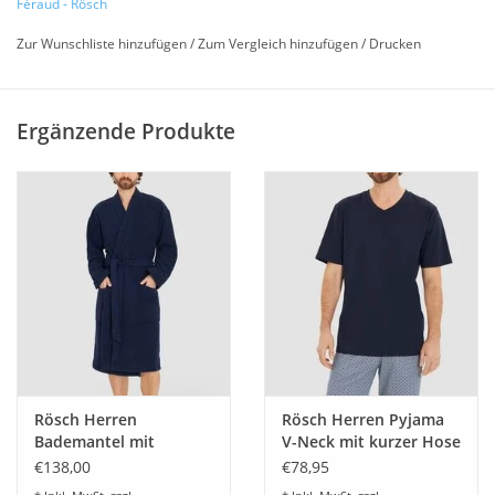
Féraud - Rösch
Dieser Artikel ist lieferbar solange Vorrat! Zwischenverkauf
Zur Wunschliste hinzufügen
/
Zum Vergleich hinzufügen
/
Drucken
vorbehalten.
Länge: 72 cm - Material 100% Baumwolle Jersey
Ergänzende Produkte
Ein gemütlicher Langarm Männer Pyjama mit langer Hose aus
reiner Baumwolle.
Pflegehinweise
Schonwäsche 40°C
nicht bleichen
Zwei Punkt bügeln
Rösch Herren
Rösch Herren Pyjama
Bademantel mit
V-Neck mit kurzer Hose
keine Chemische Reinigung möglich
Schalkragen
Größe 48-58
€138,00
€78,95
dunkelblau