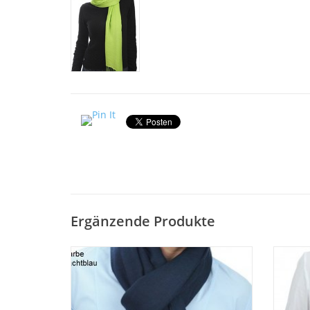
Ergänzende Produkte
Besonders feine und hangewebter
Sehr
Pashmina Qualität. Schal 70x200 cm. Farbe
Quali
nachtblau. Dieser Pashmina Schal aus
rosa.
100% feinstem Cashmere ist
feins
außerordentlich weich und durch die
weich