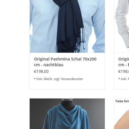
besondere Webart undurchsichtig.
ZUM WARENKORB HINZUFÜGEN
Z
Original Pashmina Schal 70x200
Origi
cm - nachtblau
cm - 
€198,00
€198,
* Inkl. MwSt. zzgl.
Versandkosten
* Inkl.
Modischer Poncho kuschelig und weich. In
Sehr
vielen schönen Farben. Wählen Sie Ihre
Schal
Wunschfarbe.
Pas
Cashm
ZUM WARENKORB HINZUFÜGEN