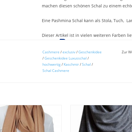
machen diesen schönen Schal zu einem echt
Eine Pashmina Schal kann als Stola, Tuch, La
Dieser Artikel ist in vielen weiteren Farben lie
Cashmere
/
exclusiv
/
Geschenkidee
Zur W
/
Geschenkidee Luxusschal
/
hochwertig
/
Kaschmir
/
Schal
/
Schal Cashmere
 feine und hangewebter Pashmina
Luxuriöses Cashmere Cape, ein
tät. Schal 70x200 cm. Farbe beige-
gefertigt aus 100% feinster
 Dieser Pashmina Schal aus 100%
Cashmerewolle. Als Rundcape gear
tem Cashmere ist außerordentlich
Größe 130x180 cm. In klassisch s
 und durch die besondere Webart
Farbtönen lieferbar. Wählen Sie