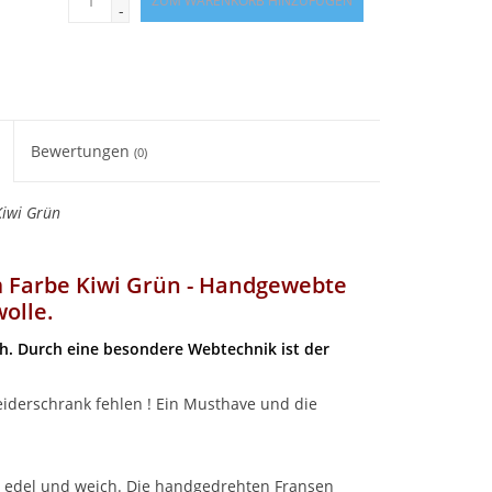
ZUM WARENKORB HINZUFÜGEN
-
Bewertungen
(0)
iwi Grün
 Farbe Kiwi Grün - Handgewebte
olle.
ch. Durch eine besondere Webtechnik ist der
eiderschrank fehlen ! Ein Musthave und die
 edel und weich. Die handgedrehten Fransen