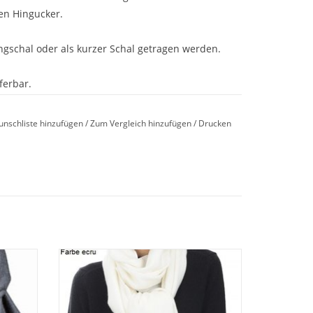
en Hingucker.
ngschal oder als kurzer Schal getragen werden.
ferbar.
unschliste hinzufügen
/
Zum Vergleich hinzufügen
/
Drucken
zeln
Sehr feine und hangewebter Pashmina
Qualität. Schal 70x200 cm. Farbe creme.
beitet.
Dieser Pashmina Schal aus 100% feinstem
chönen
Cashmere ist außerordentlich weich und
 Ihre
durch die besondere Webart