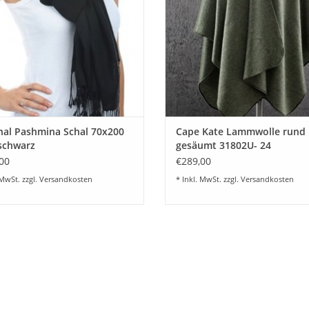
undurchsichtig.
ZUM WARENKORB HINZUFÜG
UM WARENKORB HINZUFÜGEN
nal Pashmina Schal 70x200
Cape Kate Lammwolle rund
schwarz
gesäumt 31802U- 24
Wunschfarben
00
€289,00
 MwSt. zzgl.
Versandkosten
* Inkl. MwSt. zzgl.
Versandkosten