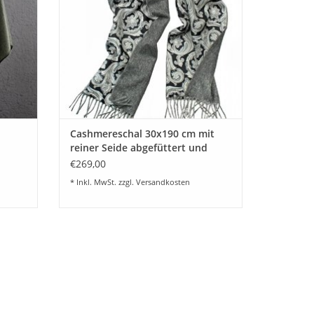
lieferbar. Siehe Foto's Artikelbeschreibung.
EN
ZUM WARENKORB HINZUFÜGEN
Cashmereschal 30x190 cm mit
reiner Seide abgefüttert und
Fransen
€269,00
* Inkl. MwSt. zzgl.
Versandkosten