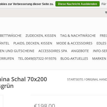
kies zur Verbesserung dieser Seite zu.
Diese Nachricht Ausblenden
Für
BETTWÄSCHE
ZUDECKEN, KISSEN
TAG & NACHTWÄSCHE
FRE
ÄNTEL
PLAIDS, DECKEN, KISSEN
MODE & ACCESSOIRES
EDLES
EN UND GUTSCHEINE
ACCESSOIRES SPA
ANGEBOTE
INFO-SE
ERRUFEN
TEL.0049(0)7322-919376
BLOG-AKTUELLES
MARKEN
ina Schal 70x200
STARTSEITE
/
ORIGINAL HAN
sgrün
€198,00