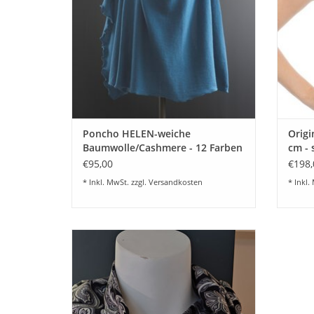
Z
Poncho HELEN-weiche
Origi
Baumwolle/Cashmere - 12 Farben
cm - 
lieferbar
€95,00
€198,
* Inkl. MwSt. zzgl.
Versandkosten
* Inkl.
Schönes Seidencollier aus 100% feinster
Seide mit Magnetverschluß. Ein schöner
und sehr praktischer Accessoire Artikel und
eine schöne Geschenkidee.
ZUM WARENKORB HINZUFÜGEN