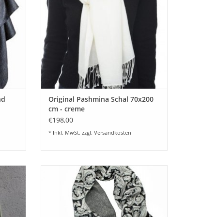
undurchsichtig.
EN
ZUM WARENKORB HINZUFÜGEN
nd
Original Pashmina Schal 70x200
cm - creme
€198,00
* Inkl. MwSt. zzgl.
Versandkosten
t aus
Luxus Schal 30x190 cm aus feinster 100%
 Farbe
Cashmerewolle Farbe grau mit reiner
. In
SeidePaisley schwarz-silber-weiß
nschen
abgefüttert und edelen Fransen. Dieser
farbe.
Schal ist in 5 Wunschkombinationen