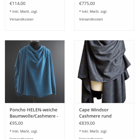
lieferbar
Farben
€114,00
€775,00
* Inkl. MwSt. zzgl.
* Inkl. MwSt. zzgl.
Versandkosten
Versandkosten
Poncho HELEN-weiche
Cape Windsor
Baumwolle/Cashmere -
Cashmere rund
12 Farben lieferbar
gesäumt 31127U - in 7
€95,00
€839,00
Wunschfarben lieferbar
* Inkl. MwSt. zzgl.
* Inkl. MwSt. zzgl.
Versandkosten
Versandkosten