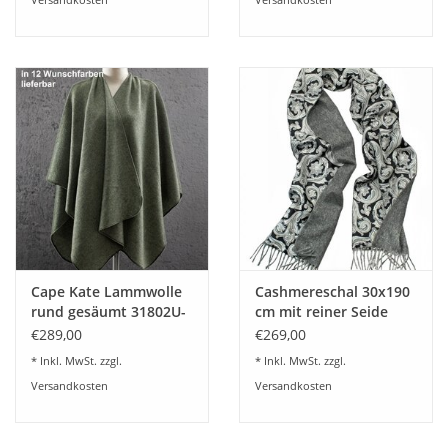
Cape Kate Lammwolle
Cashmereschal 30x190
rund gesäumt 31802U-
cm mit reiner Seide
24 Wunschfarben
abgefüttert und
€289,00
€269,00
Fransen
* Inkl. MwSt. zzgl.
* Inkl. MwSt. zzgl.
Versandkosten
Versandkosten