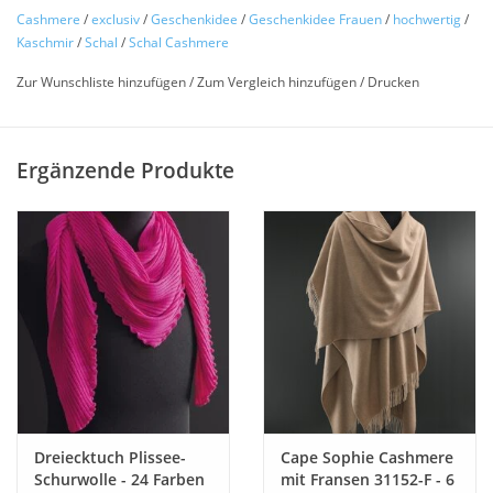
undurchsichtig.
Cashmere
/
exclusiv
/
Geschenkidee
/
Geschenkidee Frauen
/
hochwertig
/
Diese kuschelige
Pashmina
darf in keinem Kleiderschrank
Kaschmir
/
Schal
/
Schal Cashmere
fehlen ! Ein Musthave und die ideale Ergänzug zu jeder
Zur Wunschliste hinzufügen
/
Zum Vergleich hinzufügen
/
Drucken
Garderobe.
Diese handgewebte Pashmina ist unvergleich edel und weich.
Ergänzende Produkte
Die handgedrehten Fransen machen diesen schönen Schal zu
einem echten Hingucker.
Eine Pashmina Schal kann als Stola, Tuch, Langschal oder als
kurzer Schal getragen werden.
Dieser Artikel ist in vielen weiteren Farben lieferbar.
Dreiecktuch Plissee-
Cape Sophie Cashmere
Schurwolle - 24 Farben
mit Fransen 31152-F - 6