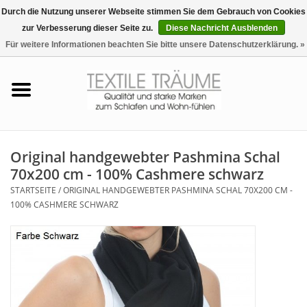
Durch die Nutzung unserer Webseite stimmen Sie dem Gebrauch von Cookies
zur Verbesserung dieser Seite zu.
Diese Nachricht Ausblenden
EUR
/
CHF
0 Artikel - €0,00
Für weitere Informationen beachten Sie bitte unsere Datenschutzerklärung. »
Startseite
Bettwäsche
Zudecken, Kissen
Original handgewebter Pashmina Schal
70x200 cm - 100% Cashmere schwarz
Tag & Nachtwäsche
STARTSEITE
/
ORIGINAL HANDGEWEBTER PASHMINA SCHAL 70X200 CM -
100% CASHMERE SCHWARZ
Freizeit-Hausanzüge
Badezimmer & Sauna
Haus-Bademäntel