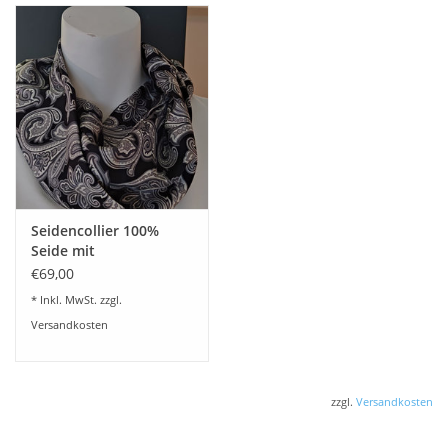
Seidencollier 100%
Seide mit
Magnetverschluß
€69,00
20x70 cm Seidenschal
* Inkl. MwSt. zzgl.
Versandkosten
zzgl.
Versandkosten