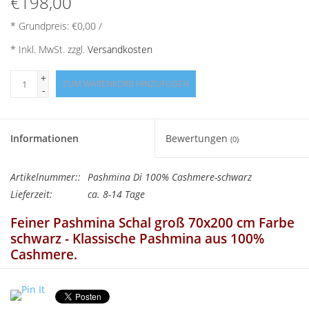
€198,00
Angebote
* Grundpreis: €0,00 /
Info-Service
* Inkl. MwSt. zzgl.
Versandkosten
+
Geprüfter Webshop
ZUM WARENKORB HINZUFÜGEN
-
Über uns
Informationen
Bewertungen
(0)
Vertrag widerrufen
Artikelnummer::
Pashmina Di 100% Cashmere-schwarz
Lieferzeit:
ca. 8-14 Tage
Tel.0049(0)7322-919376
Feiner Pashmina Schal groß 70x200 cm Farbe
schwarz - Klassische Pashmina aus 100%
Blog-Aktuelles
Cashmere.
Diese besondere Qualität ist unglaublich weich. Durch eine
Marken
besondere Webtechnik ist der Schal praktisch