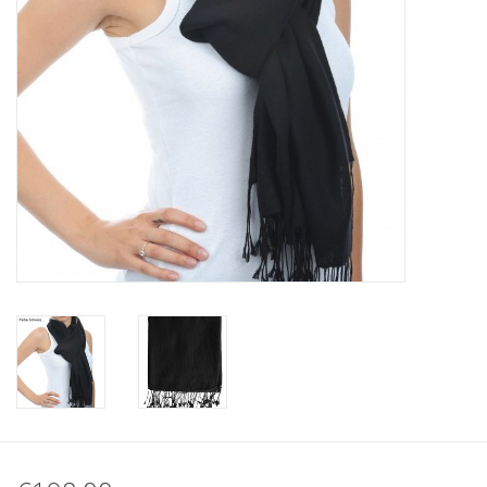
Plaids, Decken, Kissen
Mode & Accessoires
Edles aus Cashmere
Tisch & Küche
Kinder
Geschenkideen und
Gutscheine
Accessoires Spa