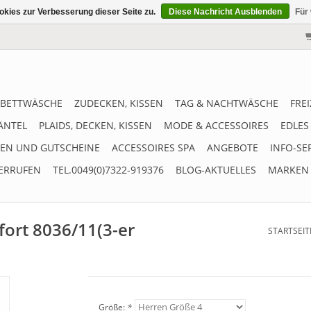
kies zur Verbesserung dieser Seite zu.
Diese Nachricht Ausblenden
Für
BETTWÄSCHE
ZUDECKEN, KISSEN
TAG & NACHTWÄSCHE
FRE
ÄNTEL
PLAIDS, DECKEN, KISSEN
MODE & ACCESSOIRES
EDLES
EN UND GUTSCHEINE
ACCESSOIRES SPA
ANGEBOTE
INFO-SE
ERRUFEN
TEL.0049(0)7322-919376
BLOG-AKTUELLES
MARKEN
fort 8036/11(3-er
STARTSEIT
Größe:
*