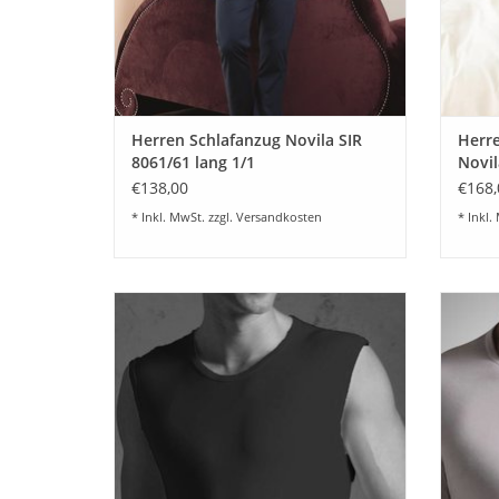
Herren Schlafanzug Novila SIR
Herre
8061/61 lang 1/1
Novil
€138,00
€168,
* Inkl. MwSt. zzgl.
Versandkosten
* Inkl.
Natural Comfort Under Shirt - Feinste
Natura
Tagwäsche für Herren von Novila -
Tagwä
Angenehmer Tragekomfort und Top
ang
Qualität im 3-er Set Farbe weiß und
Q
schwarz
Z
ZUM WARENKORB HINZUFÜGEN