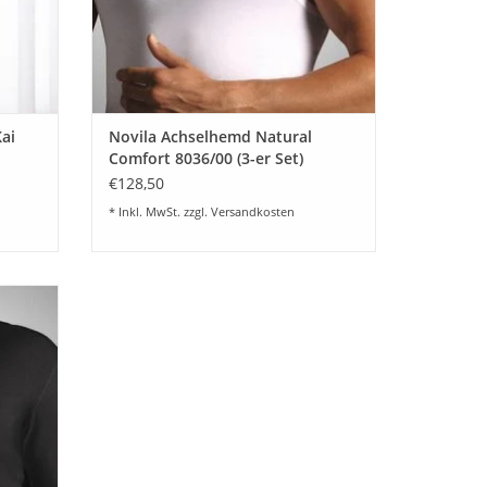
ai
Novila Achselhemd Natural
Comfort 8036/00 (3-er Set)
€128,50
* Inkl. MwSt. zzgl.
Versandkosten
Feinste
la -
 Top
 und
EN