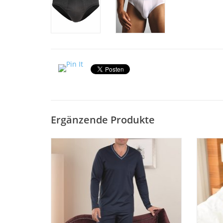
Ergänzende Produkte
Schöner eleganter Herren Pyjama SIR 8061
Warmer
mit langer Hose und langen Ärmeln.
mit lan
Mercerisierter Jersey Feininterlock Uni mit
und A
farbiger Paspelierung. Auch in Übergrößen
Größe 48-68 und 98-110
Z
ZUM WARENKORB HINZUFÜGEN