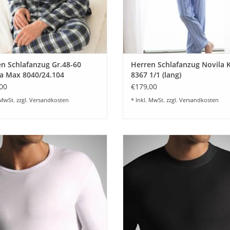
n Schlafanzug Gr.48-60
Herren Schlafanzug Novila K
a Max 8040/24.104
8367 1/1 (lang)
00
€179,00
 MwSt. zzgl.
Versandkosten
* Inkl. MwSt. zzgl.
Versandkosten
l Comfort T-Shirt 1/2 Arm - Feinste
Natural Comfort American Shirt - 
sche für Herren von Novila - Sehr
Tagwäsche für Herren von Novi
enehmer Tragekomfort und Top
Angenehmer Tragekomfort und
ualität im 3-er Set Farbe weiß.
Qualität im 3-er Set Farbe weiß
schwarz
UM WARENKORB HINZUFÜGEN
ZUM WARENKORB HINZUFÜG