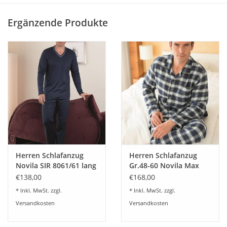
Baumwollgarnen, merceresiert und nach Öko-Tex Standard
Ergänzende Produkte
produziert. Perfekt verarbeitet gibt dieser feine Interlock
Jersey ein auffallend angenehmes Tragegefühl. Der Stoff ist
außergewöhnlich weich und angenehm und hat einen
besonders schönen seidigen Griff. Spüren Sie das
kompfortable und natürliche Gefühl auf der Haut.
Größen 4-14
Farbe weiß
100% Baumwolle
Herren Schlafanzug
Herren Schlafanzug
Novila SIR 8061/61 lang
Gr.48-60 Novila Max
1/1
8040/24.104
€138,00
€168,00
* Inkl. MwSt. zzgl.
* Inkl. MwSt. zzgl.
Versandkosten
Versandkosten