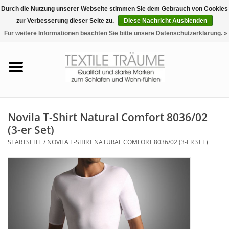
Durch die Nutzung unserer Webseite stimmen Sie dem Gebrauch von Cookies
zur Verbesserung dieser Seite zu.
Diese Nachricht Ausblenden
EUR
/
CHF
0 Artikel - €0,00
Für weitere Informationen beachten Sie bitte unsere Datenschutzerklärung. »
Startseite
Bettwäsche
Zudecken, Kissen
Novila T-Shirt Natural Comfort 8036/02
(3-er Set)
Tag & Nachtwäsche
STARTSEITE
/
NOVILA T-SHIRT NATURAL COMFORT 8036/02 (3-ER SET)
Freizeit-Hausanzüge
Badezimmer & Sauna
Haus-Bademäntel