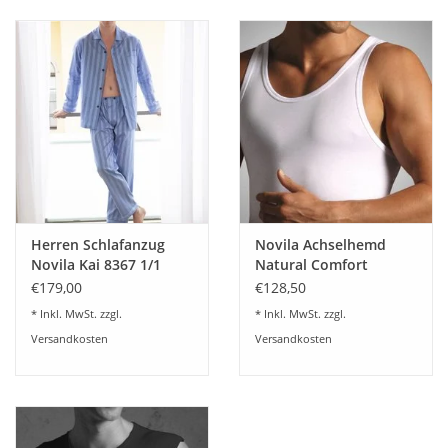
Herren Schlafanzug
Novila Achselhemd
Novila Kai 8367 1/1
Natural Comfort
(lang)
8036/00 (3-er Set)
€179,00
€128,50
* Inkl. MwSt. zzgl.
* Inkl. MwSt. zzgl.
Versandkosten
Versandkosten