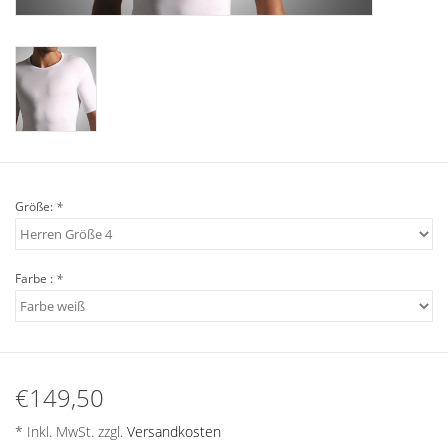
Plaids, Decken, Kissen
Mode & Accessoires
Edles aus Cashmere
Größe:
*
Tisch & Küche
Kinder
Farbe :
*
Geschenkideen und
Gutscheine
€149,50
Accessoires Spa
* Inkl. MwSt. zzgl.
Versandkosten