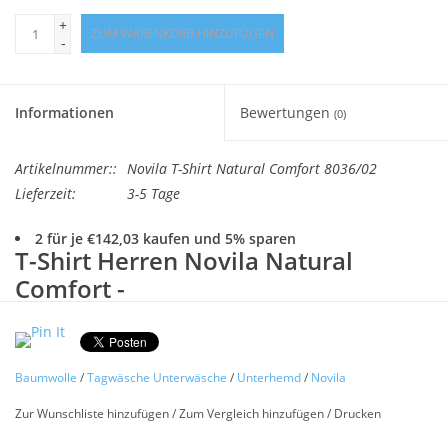
Angebote
+
ZUM WARENKORB HINZUFÜGEN
-
Info-Service
Informationen
Bewertungen
(0)
Geprüfter Webshop
Artikelnummer::
Novila T-Shirt Natural Comfort 8036/02
Über uns
Lieferzeit:
3-5 Tage
Vertrag widerrufen
2 für je €142,03 kaufen und 5% sparen
T-Shirt Herren Novila Natural
Comfort -
Tel.0049(0)7322-919376
Feinste Herren Unterwäsche
Novila(3-er Set)
Blog-Aktuelles
Baumwolle
/
Tagwäsche Unterwäsche
/
Unterhemd
/
Novila
3-er Set (Preis für jeweils 3 Stück)
Marken
Zur Wunschliste hinzufügen
/
Zum Vergleich hinzufügen
/
Drucken
Hochwertiges T-Shirt, feines Unterhemd 1/2 Arm aus der
Serie "Natural Comfort" von Novila, hergestellt aus feinen