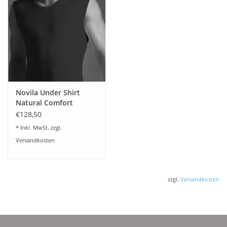
Novila Under Shirt
Natural Comfort
8036/01 (3-er Set)
€128,50
* Inkl. MwSt. zzgl.
Versandkosten
zzgl.
Versandkosten