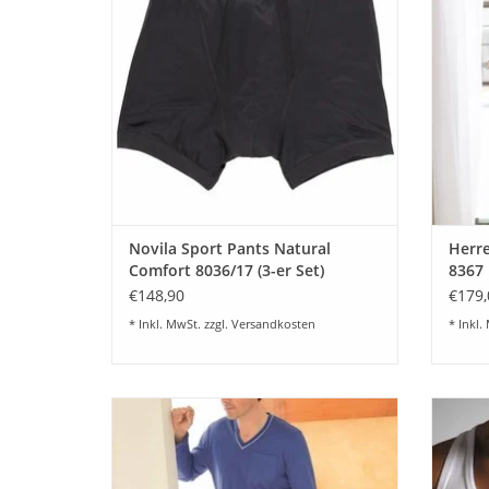
schwarz
Ärm
Auch i
ZUM WARENKORB HINZUFÜGEN
Z
Novila Sport Pants Natural
Herre
Comfort 8036/17 (3-er Set)
8367 
€148,90
€179,
* Inkl. MwSt. zzgl.
Versandkosten
* Inkl.
Schöner eleganter Herren Pyjama SIR 8090
Natu
mit langer Hose und langen Ärmeln.
Tag
Oberteil Feinjersey Krawattendruck Druck,
Ang
Hose Feinjersey Uni passend.
Q