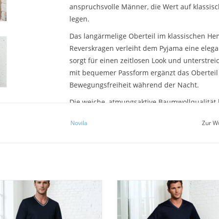
anspruchsvolle Männer, die Wert auf klassis
legen.
Das langärmelige Oberteil im klassischen He
Reverskragen verleiht dem Pyjama eine elegan
sorgt für einen zeitlosen Look und unterstre
mit bequemer Passform ergänzt das Oberteil
Bewegungsfreiheit während der Nacht.
Die weiche, atmungsaktive Baumwollqualität 
komfortables Schlafgefühl zu jeder Jahreszeit
Novila
Zur W
überzeugt dieser Herrenpyjama durch Langleb
Tragekomfort – ideal für entspannte Nächte u
Produktdetails
 Pyjama Jan 8101-65 von Novila für
Herren Pyjama Jan 8102-65 von Nov
Herren Pyjama lang (1/1)
deren Schlafkomfort und stilvolle
Klassiker für Männer mit Stil. 
 – ein Klassiker für Männer mit Sinn
hautfreundlicher Baumwolle, Zweite
 Qualität. 100% hautfreundlicher
Uni Oberteil und gemusterter H
Modell: Novila Ralph 8046