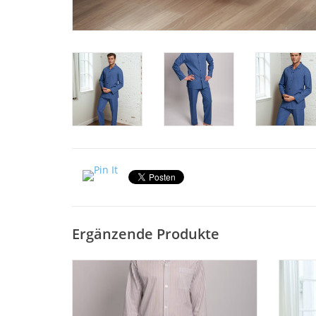
Ergänzende Produkte
Exclusiver Herren Pyjama lang 8046 Farbe
Herren
taupe von Novila. Aus feinem Popeline
beson
Streifen 100% Baumwolle. Klassischer
Eleganz
weiß-taupe Streifen. Von Größe 46 - 58
für