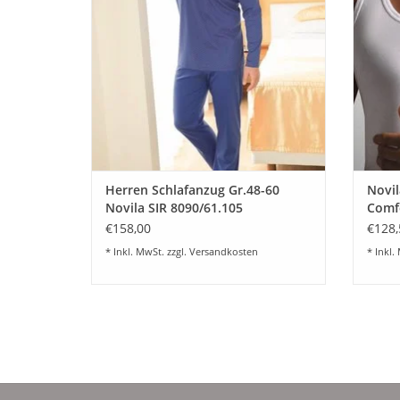
ZUM WARENKORB HINZUFÜGEN
Z
Herren Schlafanzug Gr.48-60
Novil
Novila SIR 8090/61.105
Comfo
€158,00
€128,
* Inkl. MwSt. zzgl.
Versandkosten
* Inkl.