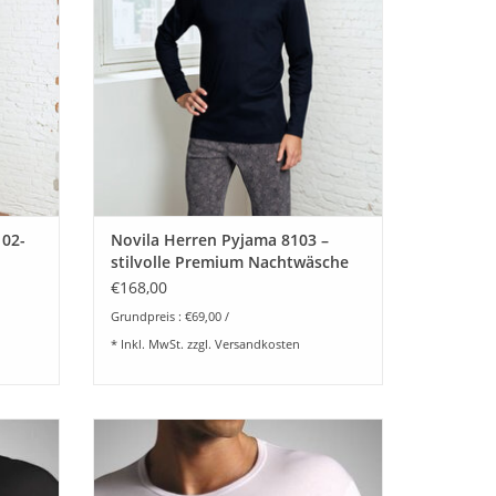
r Griff
ZUM WARENKORB HINZUFÜGEN
n diesen
EN
102-
Novila Herren Pyjama 8103 –
stilvolle Premium Nachtwäsche
€168,00
Grundpreis : €69,00 /
* Inkl. MwSt. zzgl.
Versandkosten
lität
Feinste
Natural Comfort T-Shirt 1/2 Arm - Feinste
la -
Tagwäsche für Herren von Novila - Sehr
 Top
angenehmer Tragekomfort und Top
 und
Qualität im 3-er Set Farbe weiß.