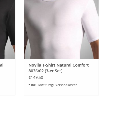
überzeugt der Pyjama durch seine weiche,
ZUM WARENKORB HINZUFÜGEN
 Das Material sorgt für ein angenehmes
EN
al
Novila T-Shirt Natural Comfort
8036/02 (3-er Set)
€149,50
* Inkl. MwSt. zzgl.
Versandkosten