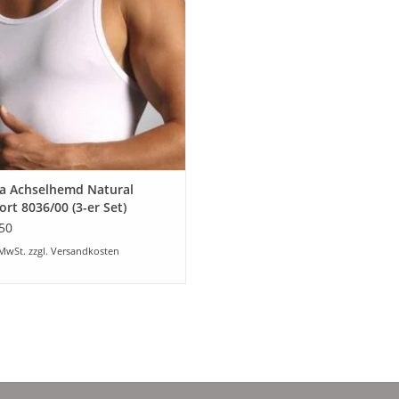
UM WARENKORB HINZUFÜGEN
Trocknergeeignet im Schonprogramm
Nicht chemisch reinigen
a Achselhemd Natural
rt 8036/00 (3-er Set)
50
 MwSt. zzgl.
Versandkosten