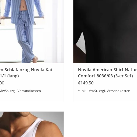
eln und kurzer Hose lieferbar)
schwarz
Gefertigt aus hochwertiger 100% Baumwolle 
n Übergrößen Größe 48-60 und 98-
atmungsaktive und hautfreundliche Qualität.
ZUM WARENKORB HINZUFÜG
110
Körperklima und bietet langlebigen Komfort.
UM WARENKORB HINZUFÜGEN
Waschanleitung
Waschbar bei 40 °C im Schonwaschgang
n Schlafanzug Novila Kai
Novila American Shirt Natur
Feinwaschmittel verwenden
1/1 (lang)
Comfort 8036/03 (3-er Set)
00
€149,50
Mit ähnlichen Farben waschen
 MwSt. zzgl.
Versandkosten
* Inkl. MwSt. zzgl.
Versandkosten
Nicht bleichen
ral Comfort Achselhemd - Feinste
wäsche für Herren von Novila -
Bei niedriger Temperatur bügeln
enehmer Tragekomfort und Top
ualität im 3-er Set Farbe weiß