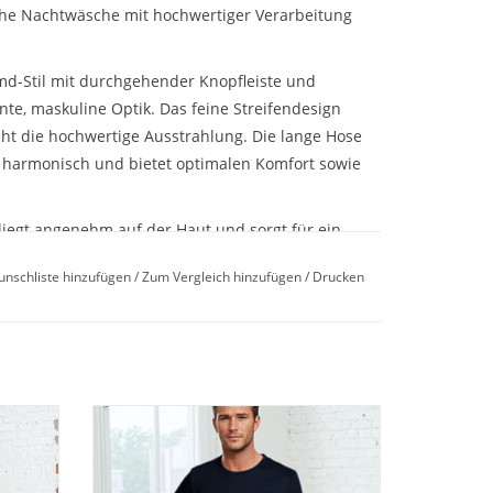
che Nachtwäsche mit hochwertiger Verarbeitung
md-Stil mit durchgehender Knopfleiste und
te, maskuline Optik. Das feine Streifendesign
icht die hochwertige Ausstrahlung. Die lange Hose
 harmonisch und bietet optimalen Komfort sowie
liegt angenehm auf der Haut und sorgt für ein
. Dank der erstklassigen Novila Verarbeitung
unschliste hinzufügen
/
Zum Vergleich hinzufügen
/
Drucken
igkeit, Formstabilität und höchsten
nd stilvolle Stunden zu Hause.
ila. Ein
Novila Herren Pyjama 8103 aus feiner
100%
Baumwolle. Langarm Shirt & bequeme
iler mit
Hose. Exklusive Premium Nachtwäsche für
ose,
höchsten Schlafkomfort jetzt online kaufen.