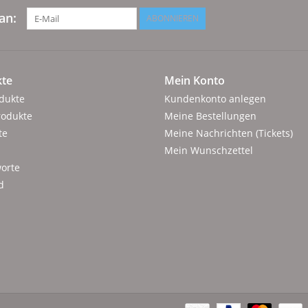
an:
ABONNIEREN
te
Mein Konto
odukte
Kundenkonto anlegen
rodukte
Meine Bestellungen
te
Meine Nachrichten (Tickets)
Mein Wunschzettel
orte
d