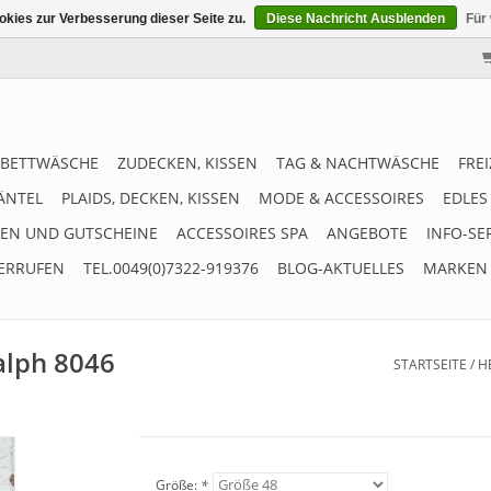
kies zur Verbesserung dieser Seite zu.
Diese Nachricht Ausblenden
Für
BETTWÄSCHE
ZUDECKEN, KISSEN
TAG & NACHTWÄSCHE
FRE
ÄNTEL
PLAIDS, DECKEN, KISSEN
MODE & ACCESSOIRES
EDLES
EN UND GUTSCHEINE
ACCESSOIRES SPA
ANGEBOTE
INFO-SE
ERRUFEN
TEL.0049(0)7322-919376
BLOG-AKTUELLES
MARKEN
alph 8046
STARTSEITE
/
H
Größe:
*