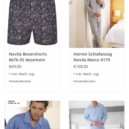
Qualität 100% Baumwolle
Oberteil Jersey Uni, Hose bedruckt
Novila Boxershorts
Herren Schlafanzug
8676-55 dezentem
Novila Marco 8179
Paisly-dessin
Lang-Streifen- Taupe
€69,00
€168,00
* Inkl. MwSt. zzgl.
* Inkl. MwSt. zzgl.
Versandkosten
Versandkosten