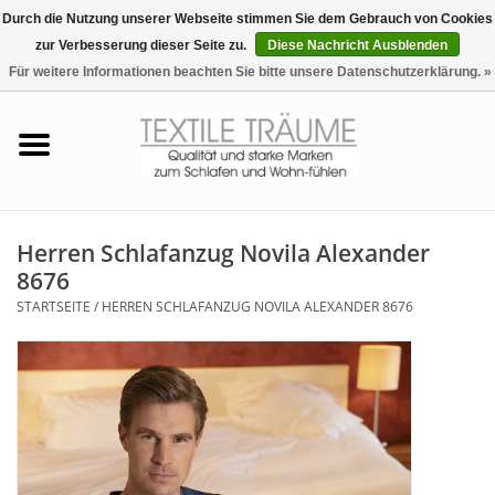
Durch die Nutzung unserer Webseite stimmen Sie dem Gebrauch von Cookies
zur Verbesserung dieser Seite zu.
Diese Nachricht Ausblenden
EUR
/
CHF
0 Artikel - €0,00
Für weitere Informationen beachten Sie bitte unsere Datenschutzerklärung. »
Startseite
Bettwäsche
Zudecken, Kissen
Herren Schlafanzug Novila Alexander
8676
Tag & Nachtwäsche
STARTSEITE
/
HERREN SCHLAFANZUG NOVILA ALEXANDER 8676
Freizeit-Hausanzüge
Badezimmer & Sauna
Haus-Bademäntel