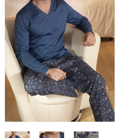
Plaids, Decken, Kissen
Mode & Accessoires
Edles aus Cashmere
Tisch & Küche
Kinder
Geschenkideen und
Gutscheine
Accessoires Spa