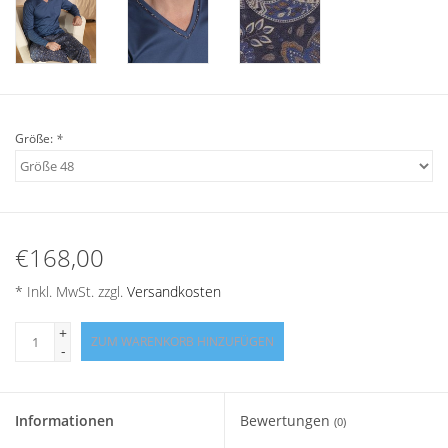
Angebote
Info-Service
Geprüfter Webshop
Größe:
*
Über uns
Vertrag widerrufen
€168,00
Tel.0049(0)7322-919376
* Inkl. MwSt. zzgl.
Versandkosten
+
ZUM WARENKORB HINZUFÜGEN
Blog-Aktuelles
-
Marken
Informationen
Bewertungen
(0)