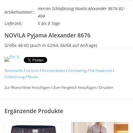
Herren Schlafanzug Novila Alexander 8676-82-
Artikelnummer::
404
Lieferzeit:
5 bis 8 Tage
NOVILA Pyjama Alexander 8676
Größe 48-60 (auch in 62/64, 66/68 auf Anfrage)
Für Liebhaber feiner Stoffe !
Baumwolle
/
exclusiv
/
Geschenkidee
/
hochwertig
/
Nachtwäsche
/
Ein schöner Pyjama mit einem Oberteil aus feinem
Schlafanzug
/
Novila
einfarbigen Interlockjersey mit V-Ausschnitt und Paspelierung
Zur Wunschliste hinzufügen
/
Zum Vergleich hinzufügen
/
Drucken
und Brusttasche. Die Pyjamahose aus 100% Baumwolle mit
Edlem Druckdesign mit bequemen Novilabund und
Aufhänger.
Ergänzende Produkte
Passende Boxershorts finden Sie hier
Ein luxuriöser Herren Schlafanzug für höchste Ansprüche.