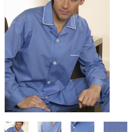
Plaids, Decken, Kissen
Mode & Accessoires
Edles aus Cashmere
Tisch & Küche
Kinder
Geschenkideen und
Gutscheine
Accessoires Spa