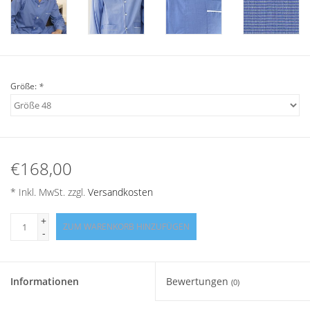
Angebote
Info-Service
Geprüfter Webshop
Größe:
*
Über uns
Vertrag widerrufen
€168,00
* Inkl. MwSt. zzgl.
Versandkosten
Tel.0049(0)7322-919376
+
ZUM WARENKORB HINZUFÜGEN
-
Blog-Aktuelles
Marken
Informationen
Bewertungen
(0)