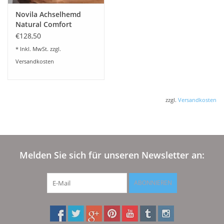
Novila Achselhemd
Natural Comfort
8036/00 (3-er Set)
€128,50
* Inkl. MwSt. zzgl.
Versandkosten
zzgl.
Versandkosten
Melden Sie sich für unseren Newsletter an:
ABONNIEREN