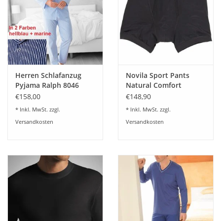
Ein sehr edler Baumwolle Popelinestoff in Verbindung mit
handwerklich hochwertiger Verarbeitung garantiert die
Langlebigkeit dieses Produkts.
Material: 100% Baumwolle
Herren Schlafanzug
Novila Sport Pants
Größen 46(S) bis 68 (auch in Übergrößen) und 94 bis 110
Pyjama Ralph 8046
Natural Comfort
(Schlanke Größen)
hellblau und marine
8036/17 (3-er Set)
€158,00
€148,90
Waschempfehlung des Herstellers 40 Grad- Trockner nicht
* Inkl. MwSt. zzgl.
* Inkl. MwSt. zzgl.
empfohlen
Versandkosten
Versandkosten