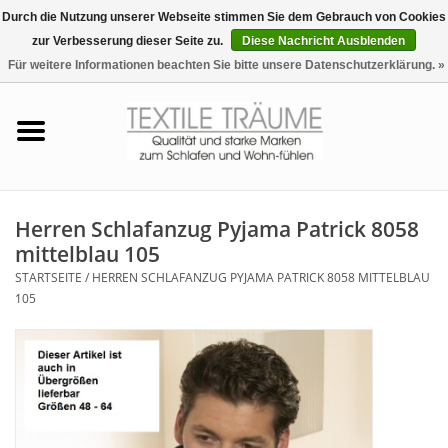
Durch die Nutzung unserer Webseite stimmen Sie dem Gebrauch von Cookies
zur Verbesserung dieser Seite zu.
Diese Nachricht Ausblenden
EUR
/
CHF
0 Artikel - €0,00
Für weitere Informationen beachten Sie bitte unsere Datenschutzerklärung. »
Startseite
Bettwäsche
Zudecken, Kissen
Herren Schlafanzug Pyjama Patrick 8058
mittelblau 105
Tag & Nachtwäsche
STARTSEITE
/
HERREN SCHLAFANZUG PYJAMA PATRICK 8058 MITTELBLAU
105
Freizeit-Hausanzüge
Badezimmer & Sauna
Haus-Bademäntel