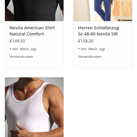
Novila American Shirt
Herren Schlafanzug
Natural Comfort
Gr.48-60 Novila SIR
8036/03 (3-er Set)
8090/61.105
€149,50
€158,00
* Inkl. MwSt. zzgl.
* Inkl. MwSt. zzgl.
Versandkosten
Versandkosten