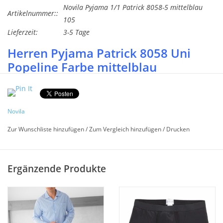
Novila Pyjama 1/1 Patrick 8058-5 mittelblau
Artikelnummer::
105
Lieferzeit:
3-5 Tage
Herren Pyjama Patrick 8058 Uni
Popeline Farbe mittelblau
Gerne beraten wir Sie dazu Tel.07322-919376.
Größen 48 - 62/64
Novila
Hochwertiger Schlafanzug für Männer. Klassisch geschnitten
und aus hochwertigem Baumwoll Popeline Fil a Fil Gewebe
Zur Wunschliste hinzufügen
/
Zum Vergleich hinzufügen
/
Drucken
Uni mittelblau meliert. Der Pyjama ist mit einem edlen
Hemdkragen verarbeitet und mit einer schicken weißen
Paspellierung an Kragen und Brusttasche versehen. Die
Ergänzende Produkte
verstellbaren Knöpfe an der Hose und der softweiche Novila
Bund innen machen diesen Pyjama besonders bequem und
angenehm zu tragen.