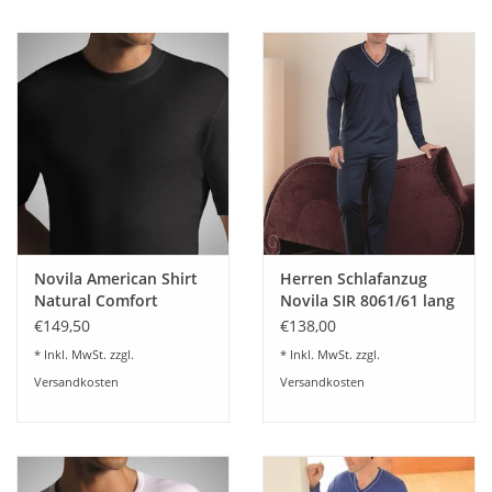
Waschempfehlung des Herstellers 40 Grad- Trockner nicht
empfohlen
Novila American Shirt
Herren Schlafanzug
Natural Comfort
Novila SIR 8061/61 lang
8036/03 (3-er Set)
1/1
€149,50
€138,00
* Inkl. MwSt. zzgl.
* Inkl. MwSt. zzgl.
Versandkosten
Versandkosten