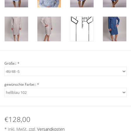
Angebote
Info-Service
Geprüfter Webshop
Über uns
Größe::
*
Vertrag widerrufen
gewünschte Farbe::
*
Tel.0049(0)7322-919376
Blog-Aktuelles
€128,00
Marken
* Inkl. MwSt. zzgl.
Versandkosten