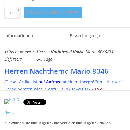
+
ZUM WARENKORB HINZUFÜGEN
-
Informationen
Bewertungen
(0)
Artikelnummer::
Herren Nachthemd Novila Mario 8046/34
Lieferzeit:
3-5 Tage
Herren Nachthemd Mario 8046
(Dieser Artikel ist
auf Anfrage
auch in Übergrößen
lieferbar.)
Gerne beraten wir Sie dazu
Tel.07322-919376.
In 4
Farbstellungen lieferbar.
Hochwertiges Herren Nachthemd in klassischem Schnitt aus
feinstem Baumwoll Popeline Gewebe. ,
(Auf Anfrage auch in
Novila
Übergrößen bis Gr.72 lieferbar)
Zur Wunschliste hinzufügen
/
Zum Vergleich hinzufügen
/
Drucken