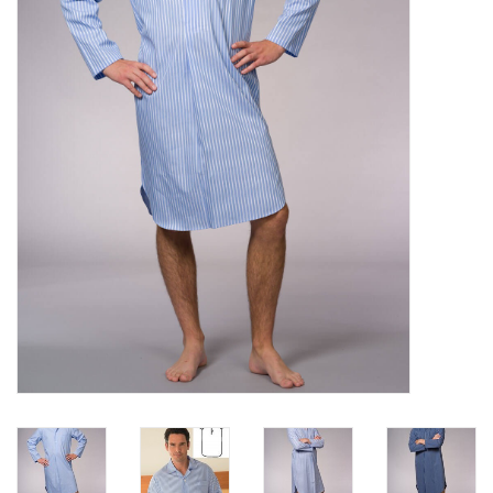
Plaids, Decken, Kissen
Mode & Accessoires
Edles aus Cashmere
Tisch & Küche
Kinder
Geschenkideen und
Gutscheine
Accessoires Spa