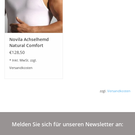
Novila Achselhemd
Natural Comfort
8036/00 (3-er Set)
€128,50
* Inkl. MwSt. zzgl.
Versandkosten
zzgl.
Versandkosten
Melden Sie sich für unseren Newsletter an: