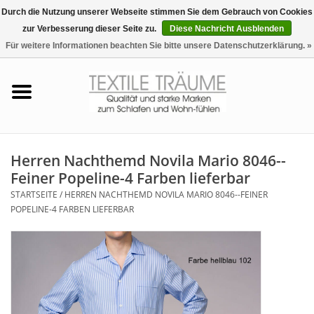
Durch die Nutzung unserer Webseite stimmen Sie dem Gebrauch von Cookies
zur Verbesserung dieser Seite zu.
Diese Nachricht Ausblenden
EUR
/
CHF
0 Artikel - €0,00
Für weitere Informationen beachten Sie bitte unsere Datenschutzerklärung. »
Startseite
Bettwäsche
Zudecken, Kissen
Herren Nachthemd Novila Mario 8046--
Feiner Popeline-4 Farben lieferbar
Tag & Nachtwäsche
STARTSEITE
/
HERREN NACHTHEMD NOVILA MARIO 8046--FEINER
POPELINE-4 FARBEN LIEFERBAR
Freizeit-Hausanzüge
Badezimmer & Sauna
Haus-Bademäntel