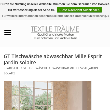
Durch die Nutzung unserer Webseite stimmen Sie dem Gebrauch von Cookies
zur Verbesserung dieser Seite zu.
Diese Nachricht Ausblenden
EUR
/
CHF
0 Artikel - €0,00
Für weitere Informationen beachten Sie bitte unsere Datenschutzerklärung. »
Startseite
Bettwäsche
Zudecken, Kissen
GT Tischwäsche abwaschbar Mille Esprit
Jardin solaire
Tag & Nachtwäsche
STARTSEITE
/
GT TISCHWÄSCHE ABWASCHBAR MILLE ESPRIT JARDIN
SOLAIRE
Freizeit-Hausanzüge
Badezimmer & Sauna
Haus-Bademäntel