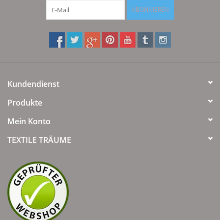
Beschichtung auf der Vorderseite wieder aufgefrischt.
ABONNIEREN
Dieser Stoff ist
auch "ohne Beschichtung in 100% Baumwolle"(60
Grad waschbar)
lieferbar. Wenn Sie dies wünschen geben Sie dies
bitte als Zusatz bei Ihrer Bestellung an.
Kundendienst
Produkte
Mein Konto
TEXTILE TRÄUME