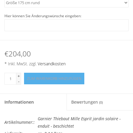
Angebote
Hier können Sie Änderungswünsche eingeben:
Info-Service
Geprüfter Webshop
€204,00
Über uns
* Inkl. MwSt. zzgl.
Versandkosten
Vertrag widerrufen
+
ZUM WARENKORB HINZUFÜGEN
-
Tel.0049(0)7322-919376
Informationen
Bewertungen
(0)
Blog-Aktuelles
Garnier Thiebaut Mille Esprit jardin solaire -
Marken
Artikelnummer::
enduit - beschichtet