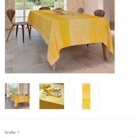
Plaids, Decken, Kissen
Mode & Accessoires
Edles aus Cashmere
Tisch & Küche
Kinder
Geschenkideen und
Gutscheine
Accessoires Spa
Größe:
*