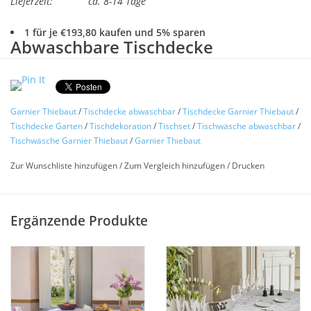
Lieferzeit:
ca. 8-14 Tage
1 für je €193,80 kaufen und 5% sparen
Abwaschbare Tischdecke
Garnier Thiebaut
Mille Esprit
jardin
solaire
Pflegeleicht - Abwaschbar - Stoff
mit hochwertiger
Garnier Thiebaut
/
Tischdecke abwaschbar
/
Tischdecke Garnier Thiebaut
/
Tischdecke Garten
/
Tischdekoration
/
Tischset
/
Tischwäsche abwaschbar
/
Acrylbeschichtung
Tischwäsche Garnier Thiebaut
/
Garnier Thiebaut
(auch als Meterware lieferbar)
Zur Wunschliste hinzufügen
/
Zum Vergleich hinzufügen
/
Drucken
Hochwertiges gewebtes Damast Muster von Garnier Thiebaut
aus Frankreich in sommerlichen Farbtönen.
Ergänzende Produkte
Diese Tischdecke ist aus 100% Baumwolle gewebt und hat ein
klassisches in sich gewebtes Damastmuster. Die hochwertige
weiße Tischdecke ist pflegeleicht. Durch die
Oberflächenbeschichtung aus Acryl zum Schutz gegen
Flecken ist diese schöne Decke unempfindlich und
abwaschbar.