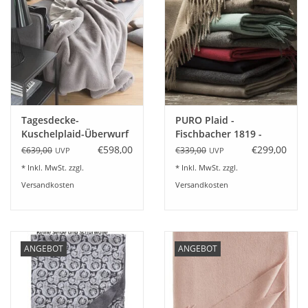
Plaids, Decken, Kissen
Mode & Accessoires
Edles aus Cashmere
Tagesdecke-
PURO Plaid -
Kuschelplaid-Überwurf
Fischbacher 1819 -
Tisch & Küche
VERMONT 145x200 cm
Baby-Alpaka
€598,00
€299,00
€639,00
€339,00
UVP
UVP
* Inkl. MwSt. zzgl.
* Inkl. MwSt. zzgl.
Kinder
Versandkosten
Versandkosten
Geschenkideen und
Gutscheine
ANGEBOT
ANGEBOT
Accessoires Spa