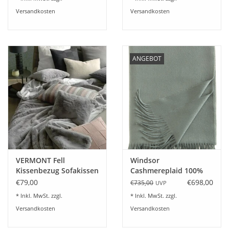
Versandkosten
Versandkosten
ANGEBOT
VERMONT Fell
Windsor
Kissenbezug Sofakissen
Cashmereplaid 100%
Fellimitat-3 Größen
Kaschmir Farbe breeze
€79,00
€698,00
€735,00
UVP
* Inkl. MwSt. zzgl.
* Inkl. MwSt. zzgl.
Versandkosten
Versandkosten