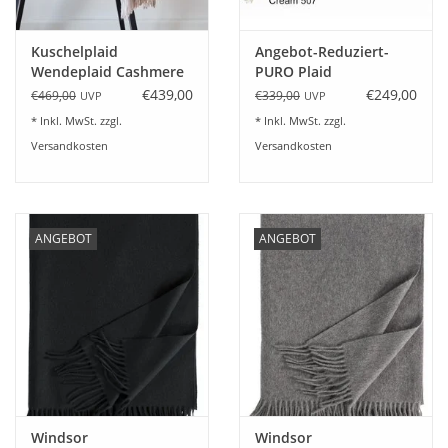
Kuschelplaid
Angebot-Reduziert-
Wendeplaid Cashmere
PURO Plaid
/Wolle Alassio
Fischbacher1819 Baby-
€439,00
€249,00
€469,00
€339,00
UVP
UVP
Alpaka
* Inkl. MwSt. zzgl.
* Inkl. MwSt. zzgl.
Versandkosten
Versandkosten
ANGEBOT
ANGEBOT
Windsor
Windsor