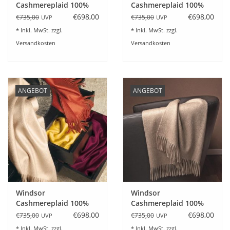
Cashmereplaid 100%
Cashmereplaid 100%
Kaschmir Farbe
Kaschmir Farbe flanell
€698,00
€698,00
€735,00
€735,00
UVP
UVP
schwarz
* Inkl. MwSt. zzgl.
* Inkl. MwSt. zzgl.
Versandkosten
Versandkosten
ANGEBOT
ANGEBOT
Windsor
Windsor
Cashmereplaid 100%
Cashmereplaid 100%
Kaschmir Farbe creme
Kaschmir Farbe natur
€698,00
€698,00
€735,00
€735,00
UVP
UVP
* Inkl. MwSt. zzgl.
* Inkl. MwSt. zzgl.