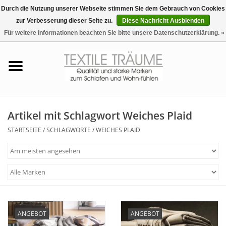
Durch die Nutzung unserer Webseite stimmen Sie dem Gebrauch von Cookies
zur Verbesserung dieser Seite zu.
Diese Nachricht Ausblenden
EUR
/
CHF
0 Artikel - €0,00
Für weitere Informationen beachten Sie bitte unsere Datenschutzerklärung. »
Startseite
Bettwäsche
Zudecken, Kissen
Artikel mit Schlagwort Weiches Plaid
STARTSEITE
/
SCHLAGWORTE
/
WEICHES PLAID
Tag & Nachtwäsche
Freizeit-Hausanzüge
Badezimmer & Sauna
ANGEBOT
ANGEBOT
Haus-Bademäntel