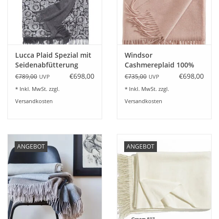
Angebote
Info-Service
Lucca Plaid Spezial mit
Windsor
Geprüfter Webshop
Seidenabfütterung
Cashmereplaid 100%
Kaschmir Farbe puder
€698,00
€698,00
€789,00
€735,00
UVP
UVP
Über uns
* Inkl. MwSt. zzgl.
* Inkl. MwSt. zzgl.
Versandkosten
Versandkosten
Vertrag widerrufen
Tel.0049(0)7322-919376
ANGEBOT
ANGEBOT
Blog-Aktuelles
Marken