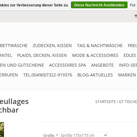
kies zur Verbesserung dieser Seite zu.
Diese Nachricht Ausblenden
Für
BETTWÄSCHE
ZUDECKEN, KISSEN
TAG & NACHTWÄSCHE
FRE
ÄNTEL
PLAIDS, DECKEN, KISSEN
MODE & ACCESSOIRES
EDLES
EN UND GUTSCHEINE
ACCESSOIRES SPA
ANGEBOTE
INFO-SE
ERRUFEN
TEL.0049(0)7322-919376
BLOG-AKTUELLES
MARKEN
eullages
STARTSEITE
/
GT TISCH
chbar
Größe:
*