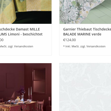
ischdecke Damast MILLE
Garnier Thiebaut Tischdeck
MS Limoni - beschichtet
BALADE MARINE verde
schbar
Halbleinen vorgewaschen
00
€124,00
 MwSt. zzgl.
Versandkosten
* Inkl. MwSt. zzgl.
Versandkosten
chwertige Damast Tischdecke
Abwaschbare Tischläufer Garnier T
nsias Rouille von Garnier Thiebaut
Mille Charmes Farbe (2er Set), Da
Frankreich.
modernem gewebtem Muster. 
Baumwolle gewebt und mit
UM WARENKORB HINZUFÜGEN
Acrylbeschichtung - abwaschb
ZUM WARENKORB HINZUFÜG