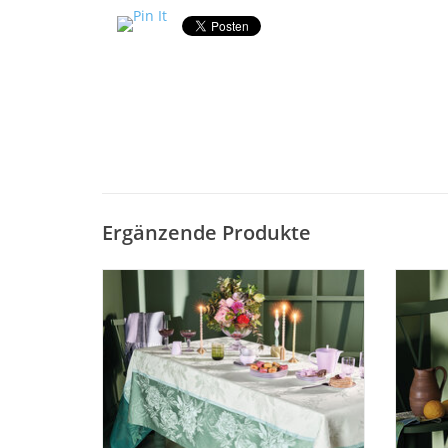
Ergänzende Produkte
Hochwertige Damast Tischdecke JARDIN
Pfl
DE PIVOINES Vert von Garnier Thiebaut
Jacqua
Frankreich.
Tis
Li
ZUM WARENKORB HINZUFÜGEN
Da
Ober
Z