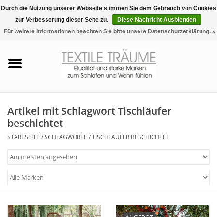
Durch die Nutzung unserer Webseite stimmen Sie dem Gebrauch von Cookies
zur Verbesserung dieser Seite zu.
Diese Nachricht Ausblenden
EUR
/
CHF
0 Artikel - €0,00
Für weitere Informationen beachten Sie bitte unsere Datenschutzerklärung. »
Startseite
Bettwäsche
Zudecken, Kissen
Artikel mit Schlagwort Tischläufer
beschichtet
Tag & Nachtwäsche
STARTSEITE
/
SCHLAGWORTE
/
TISCHLÄUFER BESCHICHTET
Freizeit-Hausanzüge
Badezimmer & Sauna
Haus-Bademäntel