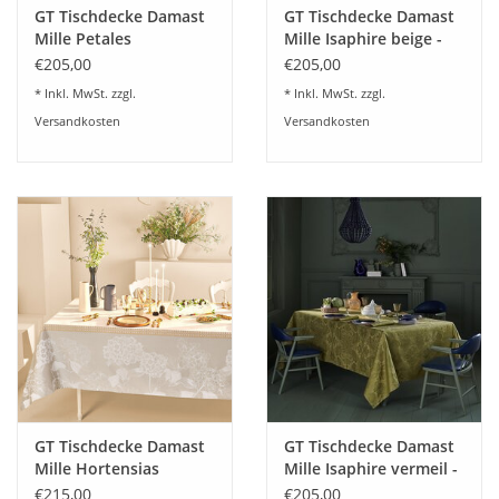
GT Tischdecke Damast
GT Tischdecke Damast
Mille Petales
Mille Isaphire beige -
chlorophylle-
beschichtet
€205,00
€205,00
beschichtet
abwaschbar
* Inkl. MwSt. zzgl.
* Inkl. MwSt. zzgl.
abwaschbar
Versandkosten
Versandkosten
GT Tischdecke Damast
GT Tischdecke Damast
Mille Hortensias
Mille Isaphire vermeil -
naturel- beschichtet
beschichtet
€215,00
€205,00