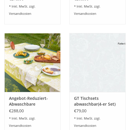
abwaschbar
abwaschbar
* Inkl. MwSt. zzgl.
* Inkl. MwSt. zzgl.
Versandkosten
Versandkosten
Angebot-Reduziert-
GT Tischsets
Abwaschbare
abwaschbar(4-er Set)
Tischdecke GT
50x40 cm Mille
€288,00
€79,00
Tischdecke Damast
Charmes blanc
* Inkl. MwSt. zzgl.
* Inkl. MwSt. zzgl.
Mille Hortensias vert-
Versandkosten
Versandkosten
beschichtet