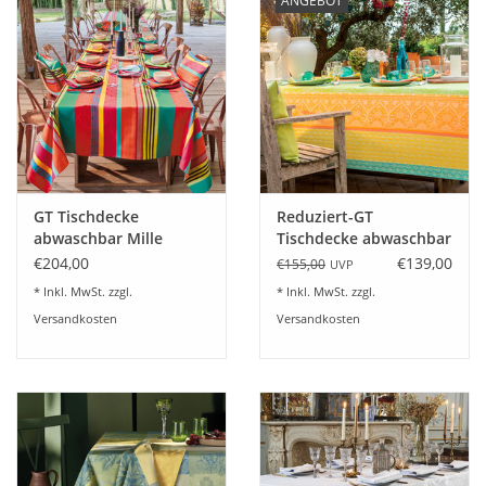
ANGEBOT
Plaids, Decken, Kissen
Mode & Accessoires
Edles aus Cashmere
GT Tischdecke
Reduziert-GT
Tisch & Küche
abwaschbar Mille
Tischdecke abwaschbar
Arizona pampa
Mille Saris - kerala
€204,00
€139,00
€155,00
UVP
Kinder
* Inkl. MwSt. zzgl.
* Inkl. MwSt. zzgl.
Versandkosten
Versandkosten
Geschenkideen und
Gutscheine
Accessoires Spa