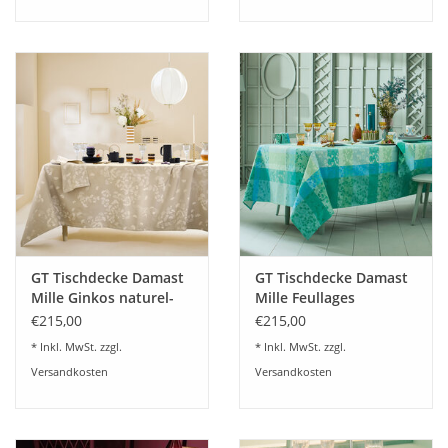
GT Tischdecke Damast
GT Tischdecke Damast
Mille Ginkos naturel-
Mille Feullages
beschichtet
turquoise- beschichtet
€215,00
€215,00
abwaschbar
abwaschbar
* Inkl. MwSt. zzgl.
* Inkl. MwSt. zzgl.
Versandkosten
Versandkosten