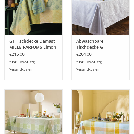
Angebote
Info-Service
Geprüfter Webshop
GT Tischdecke Damast
Abwaschbare
MILLE PARFUMS Limoni
Tischdecke GT
- beschichtet
Tischdecke Damast
Über uns
€215,00
€204,00
abwaschbar
Mille Isaphire blanc-
* Inkl. MwSt. zzgl.
* Inkl. MwSt. zzgl.
beschichtet
Versandkosten
Versandkosten
Vertrag widerrufen
Tel.0049(0)7322-919376
Blog-Aktuelles
Marken