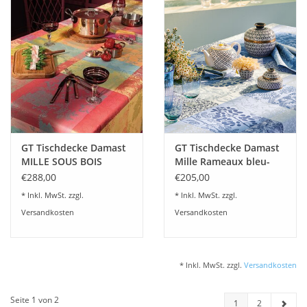
GT Tischdecke Damast
GT Tischdecke Damast
MILLE SOUS BOIS
Mille Rameaux bleu-
Automne-
beschichtet
€288,00
€205,00
100%Baumwolle
abwaschbar
* Inkl. MwSt. zzgl.
* Inkl. MwSt. zzgl.
Versandkosten
Versandkosten
* Inkl. MwSt. zzgl.
Versandkosten
Seite 1 von 2
1
2