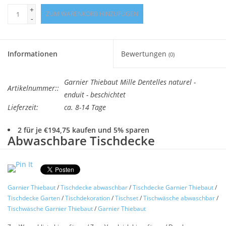
+
ZUM WARENKORB HINZUFÜGEN
-
Informationen
Bewertungen
(0)
Garnier Thiebaut Mille Dentelles naturel -
Artikelnummer::
enduit - beschichtet
Lieferzeit:
ca. 8-14 Tage
2 für je €194,75 kaufen und 5% sparen
Abwaschbare Tischdecke
Garnier Thiebaut
Mille Dentelles
Farbe
naturel
Pflegeleicht - Abwaschbar - Stoff
mit hochwertiger
Garnier Thiebaut
/
Tischdecke abwaschbar
/
Tischdecke Garnier Thiebaut
/
Tischdecke Garten
/
Tischdekoration
/
Tischset
/
Tischwäsche abwaschbar
/
Acrylbeschichtung
Tischwäsche Garnier Thiebaut
/
Garnier Thiebaut
(auch als Meterware lieferbar)