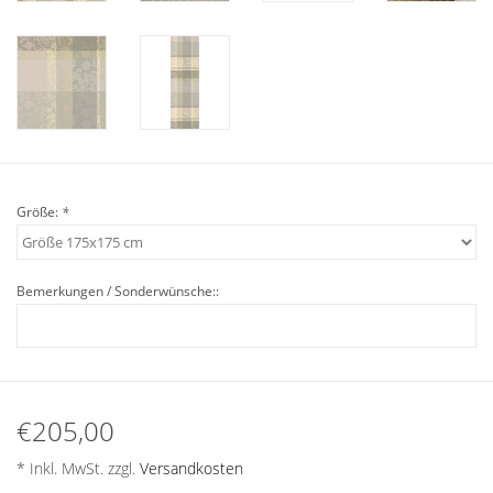
Angebote
Info-Service
Geprüfter Webshop
Über uns
Größe:
*
Vertrag widerrufen
Bemerkungen / Sonderwünsche::
Tel.0049(0)7322-919376
Blog-Aktuelles
€205,00
Marken
* Inkl. MwSt. zzgl.
Versandkosten