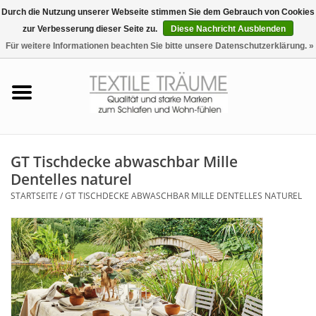
Durch die Nutzung unserer Webseite stimmen Sie dem Gebrauch von Cookies
zur Verbesserung dieser Seite zu.
Diese Nachricht Ausblenden
EUR
/
CHF
0 Artikel - €0,00
Für weitere Informationen beachten Sie bitte unsere Datenschutzerklärung. »
Startseite
Bettwäsche
Zudecken, Kissen
GT Tischdecke abwaschbar Mille
Dentelles naturel
Tag & Nachtwäsche
STARTSEITE
/
GT TISCHDECKE ABWASCHBAR MILLE DENTELLES NATUREL
Freizeit-Hausanzüge
Badezimmer & Sauna
Haus-Bademäntel