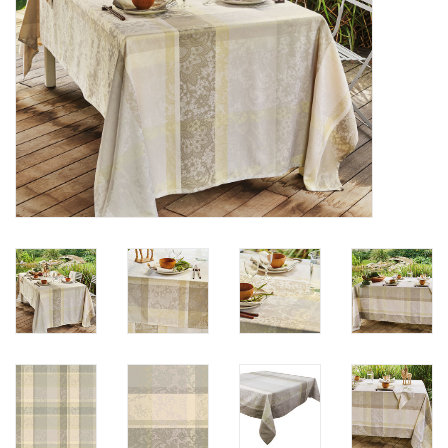
Plaids, Decken, Kissen
Mode & Accessoires
Edles aus Cashmere
Tisch & Küche
Kinder
Geschenkideen und
Gutscheine
Accessoires Spa