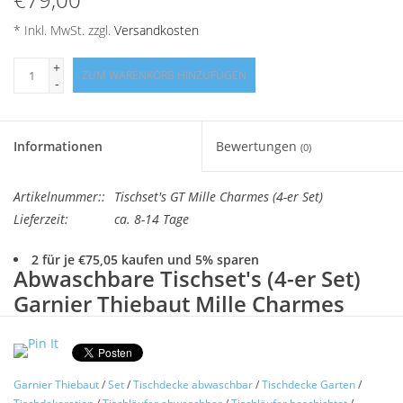
Angebote
* Inkl. MwSt. zzgl.
Versandkosten
Info-Service
+
ZUM WARENKORB HINZUFÜGEN
-
Geprüfter Webshop
Informationen
Bewertungen
(0)
Über uns
Artikelnummer::
Tischset's GT Mille Charmes (4-er Set)
Vertrag widerrufen
Lieferzeit:
ca. 8-14 Tage
2 für je €75,05 kaufen und 5% sparen
Tel.0049(0)7322-919376
Abwaschbare Tischset's (4-er Set)
Garnier Thiebaut Mille Charmes
Blog-Aktuelles
Farbe weiß
Marken
Pflegeleicht - Abwaschbar - Stoff
mit hochwertiger
Acrylbeschichtung
Garnier Thiebaut
/
Set
/
Tischdecke abwaschbar
/
Tischdecke Garten
/