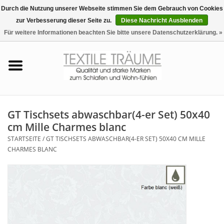
Durch die Nutzung unserer Webseite stimmen Sie dem Gebrauch von Cookies
zur Verbesserung dieser Seite zu.
Diese Nachricht Ausblenden
EUR
/
CHF
0 Artikel - €0,00
Für weitere Informationen beachten Sie bitte unsere Datenschutzerklärung. »
Startseite
Bettwäsche
Zudecken, Kissen
GT Tischsets abwaschbar(4-er Set) 50x40
cm Mille Charmes blanc
Tag & Nachtwäsche
STARTSEITE
/
GT TISCHSETS ABWASCHBAR(4-ER SET) 50X40 CM MILLE
CHARMES BLANC
Freizeit-Hausanzüge
Badezimmer & Sauna
Haus-Bademäntel