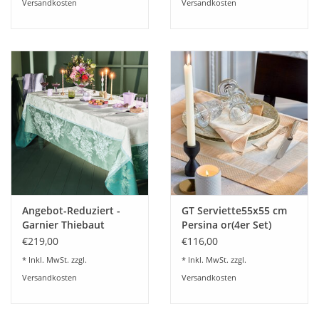
Versandkosten
Versandkosten
Angebot-Reduziert -
GT Serviette55x55 cm
Garnier Thiebaut
Persina or(4er Set)
Tischdecke JARDIN DE
€219,00
€116,00
PIVOINES Vert
* Inkl. MwSt. zzgl.
* Inkl. MwSt. zzgl.
Versandkosten
Versandkosten