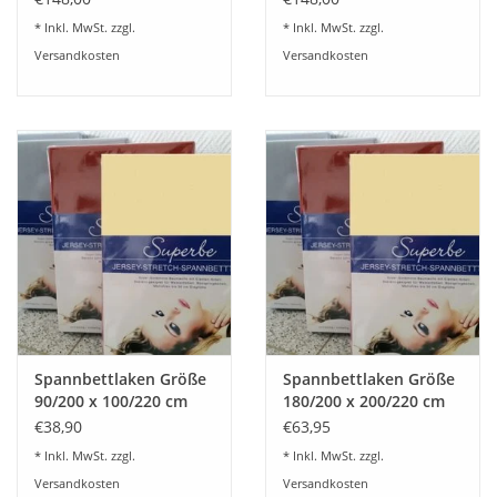
* Inkl. MwSt. zzgl.
* Inkl. MwSt. zzgl.
Versandkosten
Versandkosten
Spannbettlaken Größe
Spannbettlaken Größe
90/200 x 100/220 cm
180/200 x 200/220 cm
Jersey Stretch - Kirsten
Jersey Stretch - Kirsten
€38,90
€63,95
Balk - für Matratzen bis
Balk - für Matratzen bis
* Inkl. MwSt. zzgl.
* Inkl. MwSt. zzgl.
30 cm Höhe,
30 cm Höhe,
Versandkosten
Versandkosten
Boxspring- und
Boxspring- und