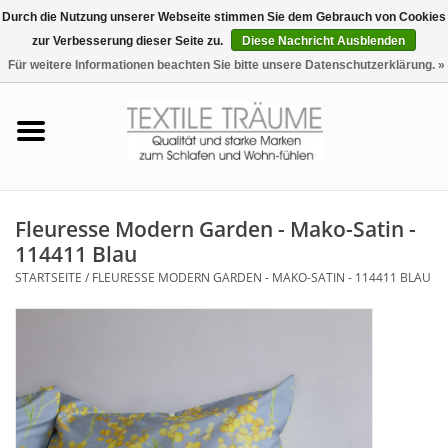
Durch die Nutzung unserer Webseite stimmen Sie dem Gebrauch von Cookies
zur Verbesserung dieser Seite zu.
Diese Nachricht Ausblenden
EUR
/
CHF
0 Artikel - €0,00
Für weitere Informationen beachten Sie bitte unsere Datenschutzerklärung. »
Startseite
Bettwäsche
Zudecken, Kissen
Fleuresse Modern Garden - Mako-Satin -
114411 Blau
Tag & Nachtwäsche
STARTSEITE
/
FLEURESSE MODERN GARDEN - MAKO-SATIN - 114411 BLAU
Freizeit-Hausanzüge
Badezimmer & Sauna
Haus-Bademäntel