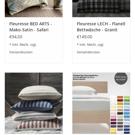
• 100% Mako-Baumwolle
• feines Satin-Gewebe mit edlem Glanz
• hochwertiger Druck
Fleuresse BED ARTS -
Fleuresse LECH - Flanell
Mako-Satin - Safari
Bettwäsche - Granit
• verdeckter Qualitäts-Reißverschluss
114350
604264
€94,50
€149,00
• bügel- und pflegeleicht
®
* Inkl. MwSt. zzgl.
* Inkl. MwSt. zzgl.
• OEKO-TEX
MADE IN GREEN zertifiziert
Versandkosten
Versandkosten
Dessin
Zart-gelbe Kreise im Aquarell-Design bilden den prächtigen
Blütenstand zarter Zweige. Der Kontrast der Blüten mit dem
blauen Fond ergibt eine traumhaft schöne Bettwäsche-
Komposition.
Pflegehinweis: