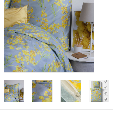
Plaids, Decken, Kissen
Mode & Accessoires
Edles aus Cashmere
Tisch & Küche
Kinder
Geschenkideen und
Gutscheine
Accessoires Spa