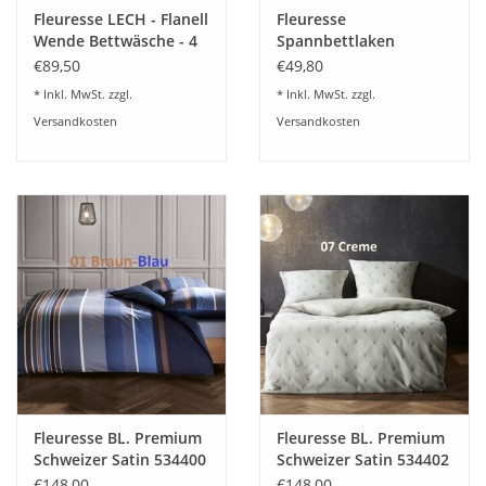
Fleuresse LECH - Flanell
Fleuresse
Wende Bettwäsche - 4
Spannbettlaken
Farben 603871
comfort 9-Farben
€89,50
€49,80
Gerne beraten wir Sie dazu
* Inkl. MwSt. zzgl.
* Inkl. MwSt. zzgl.
07322-919376
Versandkosten
Versandkosten
Fleuresse BL. Premium
Fleuresse BL. Premium
Schweizer Satin 534400
Schweizer Satin 534402
- 2 Farben
€148,00
€148,00