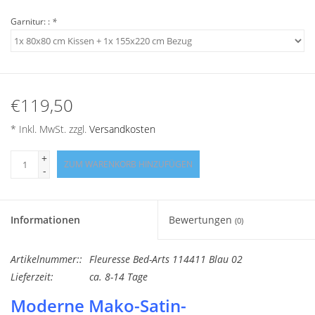
Angebote
Garnitur: :
*
Info-Service
Geprüfter Webshop
€119,50
Über uns
* Inkl. MwSt. zzgl.
Versandkosten
+
ZUM WARENKORB HINZUFÜGEN
Vertrag widerrufen
-
Tel.0049(0)7322-919376
Informationen
Bewertungen
(0)
Blog-Aktuelles
Artikelnummer::
Fleuresse Bed-Arts 114411 Blau 02
Lieferzeit:
ca. 8-14 Tage
Marken
Moderne Mako-Satin-