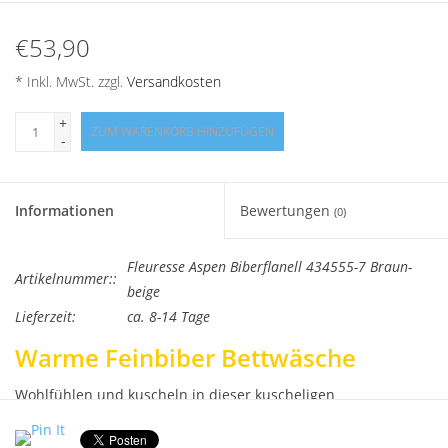
Angebote
€53,90
Info-Service
* Inkl. MwSt. zzgl.
Versandkosten
+
Geprüfter Webshop
ZUM WARENKORB HINZUFÜGEN
-
Über uns
Informationen
Bewertungen
(0)
Vertrag widerrufen
Fleuresse Aspen Biberflanell 434555-7 Braun-
Artikelnummer::
Tel.0049(0)7322-919376
beige
Lieferzeit:
ca. 8-14 Tage
Blog-Aktuelles
Warme Feinbiber Bettwäsche
Wohlfühlen und kuscheln in dieser kuscheligen
Marken
Flanellbettwäsche von Fleuresse.