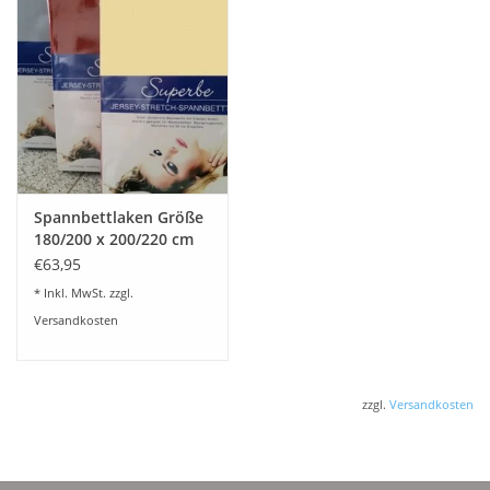
Spannbettlaken Größe
180/200 x 200/220 cm
Jersey Stretch - Kirsten
€63,95
Balk - für Matratzen bis
* Inkl. MwSt. zzgl.
30 cm Höhe,
Versandkosten
Boxspring- und
Wasserbetten geeignet
zzgl.
Versandkosten