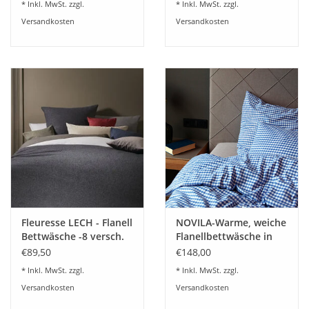
* Inkl. MwSt. zzgl.
* Inkl. MwSt. zzgl.
Versandkosten
Versandkosten
Fleuresse LECH - Flanell
NOVILA-Warme, weiche
Bettwäsche -8 versch.
Flanellbettwäsche in
Unifarben 603089
Karodesign blau
€89,50
€148,00
* Inkl. MwSt. zzgl.
* Inkl. MwSt. zzgl.
Versandkosten
Versandkosten