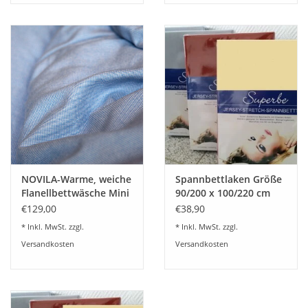
NOVILA-Warme, weiche
Spannbettlaken Größe
Flanellbettwäsche Mini
90/200 x 100/220 cm
Karo Design blau
Jersey Stretch - Kirsten
€129,00
€38,90
Balk - für Matratzen bis
* Inkl. MwSt. zzgl.
* Inkl. MwSt. zzgl.
30 cm Höhe,
Versandkosten
Versandkosten
Boxspring- und
Wasserbetten geeignet