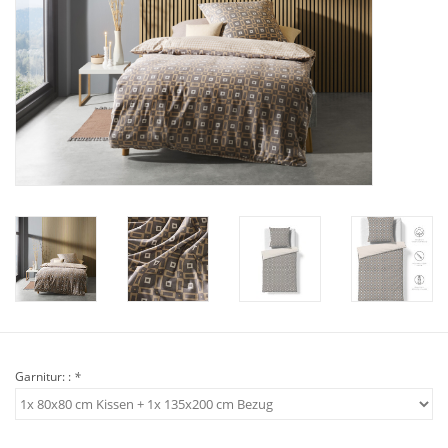
Plaids, Decken, Kissen
Mode & Accessoires
Edles aus Cashmere
Tisch & Küche
Kinder
Geschenkideen und
Gutscheine
Garnitur: :
*
Accessoires Spa