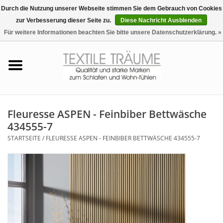
Durch die Nutzung unserer Webseite stimmen Sie dem Gebrauch von Cookies
zur Verbesserung dieser Seite zu.
Diese Nachricht Ausblenden
EUR
/
CHF
0 Artikel - €0,00
Für weitere Informationen beachten Sie bitte unsere Datenschutzerklärung. »
Startseite
Bettwäsche
Zudecken, Kissen
Fleuresse ASPEN - Feinbiber Bettwäsche
434555-7
Tag & Nachtwäsche
STARTSEITE
/
FLEURESSE ASPEN - FEINBIBER BETTWÄSCHE 434555-7
Freizeit-Hausanzüge
Badezimmer & Sauna
Haus-Bademäntel