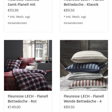
• Bettwäsche mit hochwertiger Digitaldruck
Samt-Flanell mit
Bettwäsche - Klassik
• verdeckter Qualitäts-Reißverschluss
Digitaldruck 584572-9
Fb.9 603742
€93,90
€89,50
Bunt
• besonders weich und wärmend
* Inkl. MwSt. zzgl.
* Inkl. MwSt. zzgl.
• bügel- und pflegeleicht
Versandkosten
Versandkosten
®
• OEKO-TEX
MADE IN GREEN zertifiziert
Gerne beraten wir Sie dazu
07322-919376
Fleuresse LECH - Flanell
Fleuresse LECH - Flanell
Bettwäsche - Rot
Wende Bettwäsche - 4
604264
Farben 603871
€149,00
€89,50