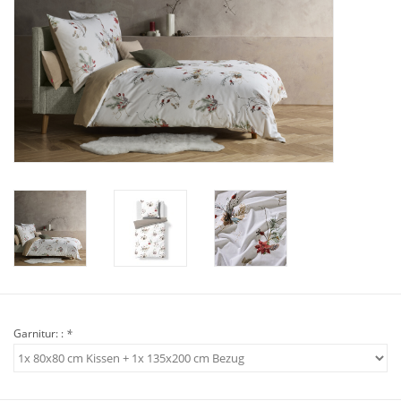
Plaids, Decken, Kissen
Mode & Accessoires
Edles aus Cashmere
Tisch & Küche
Kinder
Geschenkideen und
Gutscheine
Garnitur: :
*
Accessoires Spa