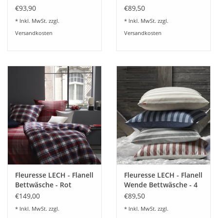
Digitaldruck 584480
Fb.9 603742
€93,90
€89,50
• bügel- und pflegeleicht
Blau-Gelb
®
* Inkl. MwSt. zzgl.
* Inkl. MwSt. zzgl.
• OEKO-TEX
MADE IN GREEN zertifiziert made in EU
Versandkosten
Versandkosten
Gerne beraten wir Sie dazu
07322-919376
Fleuresse LECH - Flanell
Fleuresse LECH - Flanell
Bettwäsche - Rot
Wende Bettwäsche - 4
604264
Farben 603871
€149,00
€89,50
* Inkl. MwSt. zzgl.
* Inkl. MwSt. zzgl.