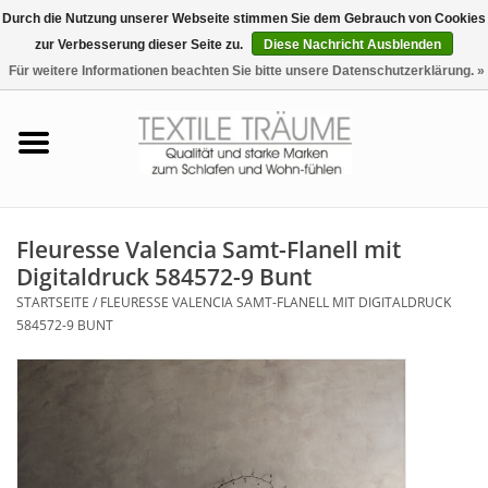
Durch die Nutzung unserer Webseite stimmen Sie dem Gebrauch von Cookies
zur Verbesserung dieser Seite zu.
Diese Nachricht Ausblenden
EUR
/
CHF
0 Artikel - €0,00
Für weitere Informationen beachten Sie bitte unsere Datenschutzerklärung. »
Startseite
Bettwäsche
Zudecken, Kissen
Fleuresse Valencia Samt-Flanell mit
Digitaldruck 584572-9 Bunt
Tag & Nachtwäsche
STARTSEITE
/
FLEURESSE VALENCIA SAMT-FLANELL MIT DIGITALDRUCK
584572-9 BUNT
Freizeit-Hausanzüge
Badezimmer & Sauna
Haus-Bademäntel