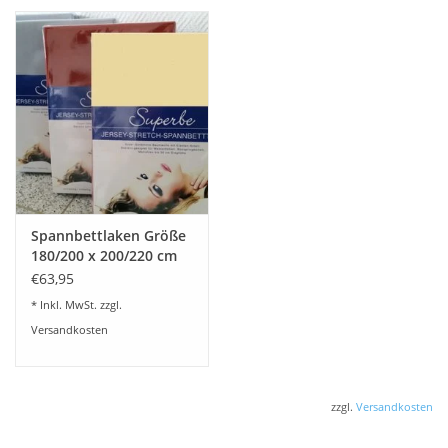
Spannbettlaken Größe
180/200 x 200/220 cm
Jersey Stretch - Kirsten
€63,95
Balk - für Matratzen bis
* Inkl. MwSt. zzgl.
30 cm Höhe,
Versandkosten
Boxspring- und
Wasserbetten geeignet
zzgl.
Versandkosten