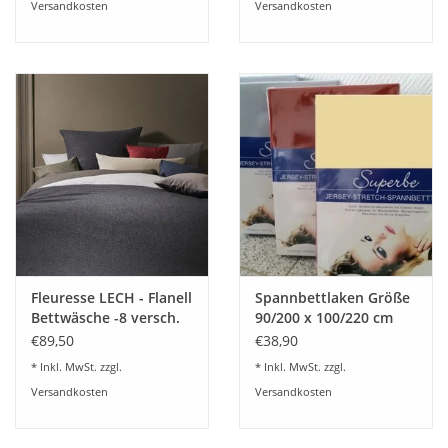
Versandkosten
Versandkosten
Fleuresse LECH - Flanell
Spannbettlaken Größe
Bettwäsche -8 versch.
90/200 x 100/220 cm
Unifarben 603089
Jersey Stretch - Kirsten
€89,50
€38,90
Balk - für Matratzen bis
* Inkl. MwSt. zzgl.
* Inkl. MwSt. zzgl.
30 cm Höhe,
Versandkosten
Versandkosten
Boxspring- und
Wasserbetten geeignet