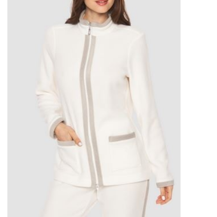
Plaids, Decken, Kissen
Mode & Accessoires
Edles aus Cashmere
Tisch & Küche
Kinder
Geschenkideen und
Gutscheine
Accessoires Spa