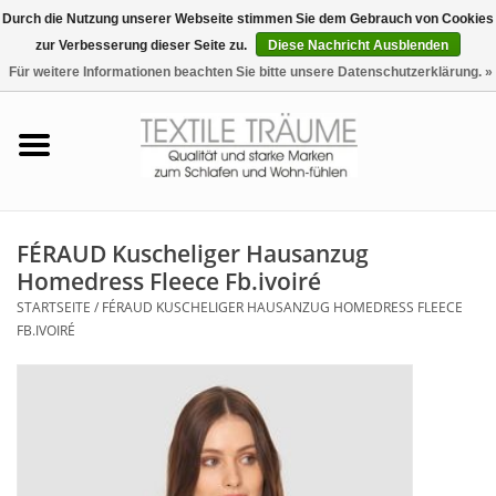
Durch die Nutzung unserer Webseite stimmen Sie dem Gebrauch von Cookies
zur Verbesserung dieser Seite zu.
Diese Nachricht Ausblenden
EUR
/
CHF
0 Artikel - €0,00
Für weitere Informationen beachten Sie bitte unsere Datenschutzerklärung. »
Startseite
Bettwäsche
Zudecken, Kissen
FÉRAUD Kuscheliger Hausanzug
Homedress Fleece Fb.ivoiré
Tag & Nachtwäsche
STARTSEITE
/
FÉRAUD KUSCHELIGER HAUSANZUG HOMEDRESS FLEECE
FB.IVOIRÉ
Freizeit-Hausanzüge
Badezimmer & Sauna
Haus-Bademäntel