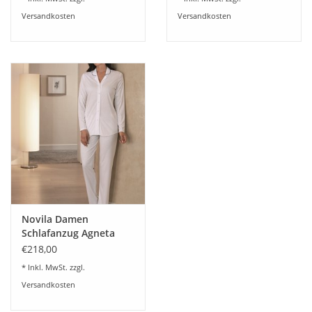
Versandkosten
Versandkosten
nicht heiß bügeln
Keine chemische Reinigung
Nicht im Trockner trocknen
Novila Damen
Schlafanzug Agneta
8707 Modal mit Seide
€218,00
Farbe weiß
* Inkl. MwSt. zzgl.
Versandkosten