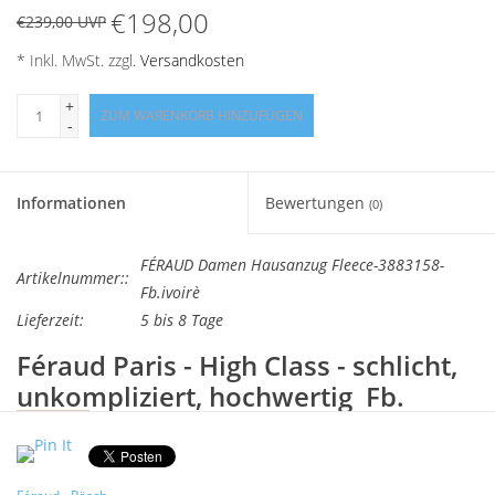
€198,00
€239,00 UVP
* Inkl. MwSt. zzgl.
Versandkosten
+
ZUM WARENKORB HINZUFÜGEN
-
Informationen
Bewertungen
(0)
FÉRAUD Damen Hausanzug Fleece-3883158-
Artikelnummer::
Fb.ivoirè
Lieferzeit:
5 bis 8 Tage
Féraud Paris - High Class - schlicht,
unkompliziert, hochwertig
Fb.
ivoiré
Hausanzug mit kontrastigen Blenden
Dieser Artikel ist lieferbar solange Vorrat! Zwischenverkauf