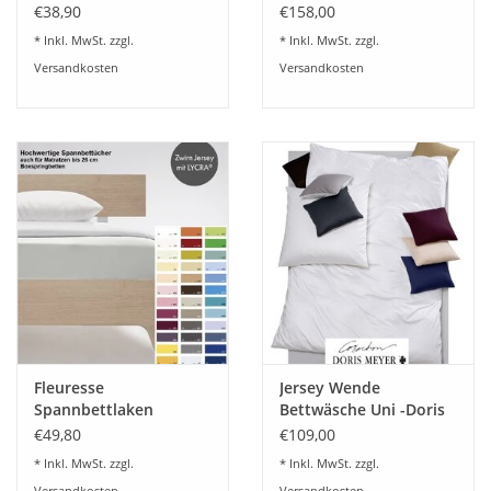
Jersey Stretch - Kirsten
Fischbacher
€38,90
€158,00
Balk - für Matratzen bis
* Inkl. MwSt. zzgl.
* Inkl. MwSt. zzgl.
30 cm Höhe,
Versandkosten
Versandkosten
Boxspring- und
Wasserbetten geeignet
Fleuresse
Jersey Wende
Spannbettlaken
Bettwäsche Uni -Doris
comfort 9-Farben
Meyer-100% feinste
€49,80
€109,00
Baumwolle-bügelfrei
* Inkl. MwSt. zzgl.
* Inkl. MwSt. zzgl.
Versandkosten
Versandkosten