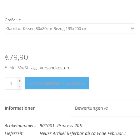
Angebote
Größe::
*
Info-Service
Geprüfter Webshop
€79,90
Über uns
* Inkl. MwSt. zzgl.
Versandkosten
Vertrag widerrufen
+
ZUM WARENKORB HINZUFÜGEN
-
Tel.0049(0)7322-919376
Informationen
Bewertungen
Blog-Aktuelles
(0)
Artikelnummer::
901001- Princess 206
Marken
Lieferzeit:
Neuer Artikel-lieferbar ab ca.Ende Februar !