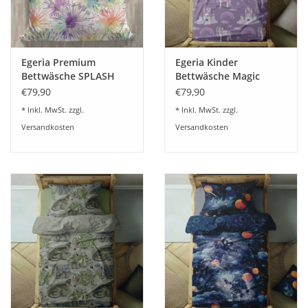
Material:
100% Baumwolle (Makro-Satin)
Maße:
Bettbezug: 135x200cm, Kissen 80x80cm
Oberfläche:
Glatt, weich mit edlem Seidenglanz
Egeria Premium
Egeria Kinder
Pflege:
Waschbar bis 60°C, Trocknergeeignet, Bugelfrei
Bettwäsche SPLASH
Bettwäsche Magic
Zertifizierung:
OEKO-TEX® Standard 100
Mako-Satin 135x200
Mako-Satin 135x200
€79,90
€79,90
* Inkl. MwSt. zzgl.
* Inkl. MwSt. zzgl.
Versandkosten
Versandkosten