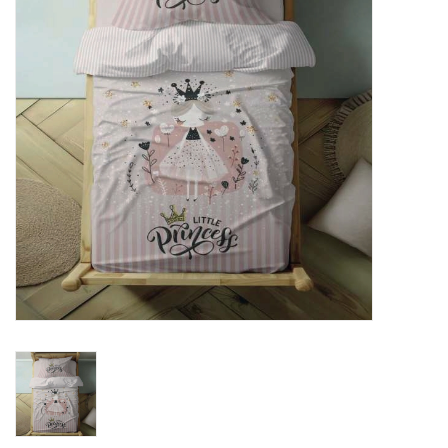
Plaids, Decken, Kissen
Mode & Accessoires
Edles aus Cashmere
Tisch & Küche
Kinder
Geschenkideen und
Gutscheine
Accessoires Spa