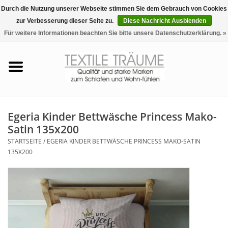
Durch die Nutzung unserer Webseite stimmen Sie dem Gebrauch von Cookies
zur Verbesserung dieser Seite zu.
Diese Nachricht Ausblenden
EUR
/
CHF
0 Artikel - €0,00
Für weitere Informationen beachten Sie bitte unsere Datenschutzerklärung. »
Startseite
Bettwäsche
Zudecken, Kissen
Egeria Kinder Bettwäsche Princess Mako-
Satin 135x200
Tag & Nachtwäsche
STARTSEITE
/
EGERIA KINDER BETTWÄSCHE PRINCESS MAKO-SATIN
135X200
Freizeit-Hausanzüge
Badezimmer & Sauna
Haus-Bademäntel