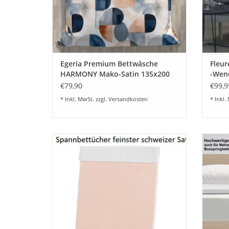
Egeria Premium Bettwäsche
Fleur
HARMONY Mako-Satin 135x200
-Wen
€79,90
€99,9
* Inkl. MwSt. zzgl.
Versandkosten
* Inkl.
Hochwertige Satin Uni Spannbettlaken von
Spannb
Christian Fischbacher. Diese Satinqualität
Comfor
ist in vielen schönen Wunschfarben
Bügel
lieferbar. Auch Sondergrößen /
FLE
Sondermacharten nach Kundenwunsch.
Baumwol
ZUM WARENKORB HINZUFÜGEN
Z