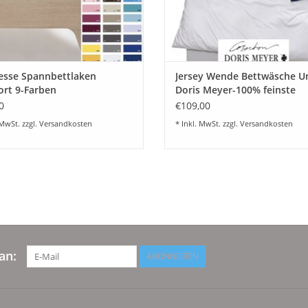
esse Spannbettlaken
Jersey Wende Bettwäsche Un
rt 9-Farben
Doris Meyer-100% feinste
Baumwolle-bügelfrei
0
€109,00
 MwSt. zzgl.
Versandkosten
* Inkl. MwSt. zzgl.
Versandkosten
an:
ABONNIEREN