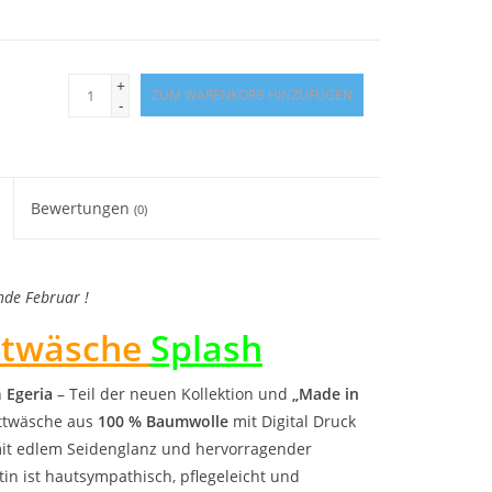
+
ZUM WARENKORB HINZUFÜGEN
-
Bewertungen
(0)
nde Februar !
twäsche
Splash
n
Egeria
– Teil der neuen Kollektion und
„Made in
twäsche aus
100 % Baumwolle
mit Digital Druck
 mit edlem Seidenglanz und hervorragender
in ist hautsympathisch, pflegeleicht und