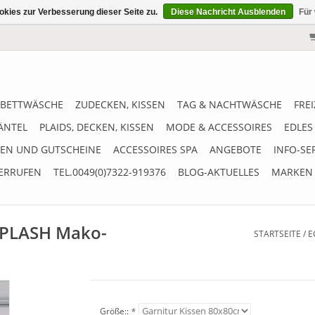
kies zur Verbesserung dieser Seite zu.
Diese Nachricht Ausblenden
Für
BETTWÄSCHE
ZUDECKEN, KISSEN
TAG & NACHTWÄSCHE
FRE
ÄNTEL
PLAIDS, DECKEN, KISSEN
MODE & ACCESSOIRES
EDLES
EN UND GUTSCHEINE
ACCESSOIRES SPA
ANGEBOTE
INFO-SE
ERRUFEN
TEL.0049(0)7322-919376
BLOG-AKTUELLES
MARKEN
SPLASH Mako-
STARTSEITE
/
E
Größe::
*