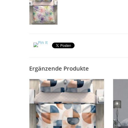
Ergänzende Produkte
Egeria Premium Mako Satin Bettwäsche
Mako-
mit Digital Druck, 120er satin, bezug
135x200cm, Kissen 80x80cm
hochwe
ZUM WARENKORB HINZUFÜGEN
Z