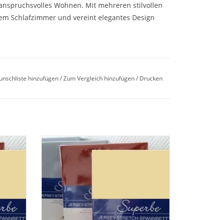
 anspruchsvolles Wohnen. Mit mehreren stilvollen
nem Schlafzimmer und vereint elegantes Design
80cm
unschliste hinzufügen
/
Zum Vergleich hinzufügen
/
Drucken
glanz
t, Bugelfest
Größe
Hochwertiges Spannbettuch für Größe "
ch . In
180/200 x 200/220 cm " Jersey Stretch . In
60 Wunschfarben lieferbar.
s 30 cm
Passend für eine Matratzenhöhe bis 30 cm
n und
, ideal auch für Boxspringbetten und
Wasserbetten.
harten
Auch Sondergrößen / Sondermacharten
nach Kundenwun