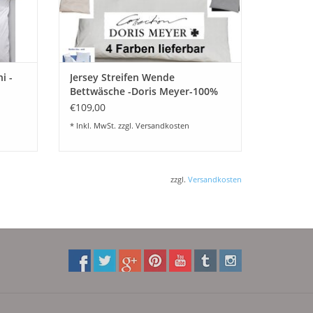
i -
Jersey Streifen Wende
Bettwäsche -Doris Meyer-100%
feinste Baumwolle-bügelfrei
€109,00
* Inkl. MwSt. zzgl.
Versandkosten
zzgl.
Versandkosten