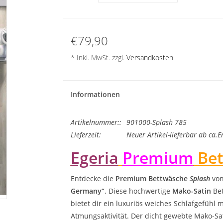
€79,90
* Inkl. MwSt. zzgl.
Versandkosten
Informationen
Artikelnummer::
901000-Splash 785
Lieferzeit:
Neuer Artikel-lieferbar ab ca.E
Egeria
Premium
Bet
Entdecke die
Premium
Bettwäsche
Splash
vo
Germany“
. Diese hochwertige
Mako-Satin
Bet
bietet dir ein luxuriös weiches Schlafgefühl
Atmungsaktivität. Der dicht gewebte Mako-Sat