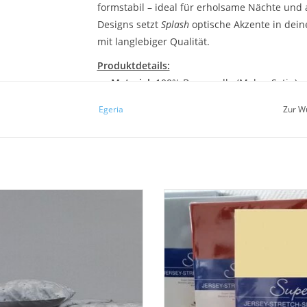
formstabil – ideal für erholsame Nächte und
Designs setzt
Splash
optische Akzente in dei
mit langlebiger Qualität.
Produktdetails:
Material:
100% Baumwolle (Makro-Satin)
Maße:
Bettbezug: 135x200cm, Kissen 80x
Egeria
Zur W
Oberfläche:
Glatt, weich mit edlem Seiden
Pflege:
Waschbar bis 60°C, Trocknergeeigne
Zertifizierung:
OEKO-TEX® Standard 100
Satin-Wendebettwäsche, aus 100%
Hochwertiges Spannbettuch für 
mercerisierter Baumwolle mit
"90/200 x 100/220 cm" Jersey Stret
rtigem Digitaldruck. Ein Blickfang
60 Wunschfarben lieferbar.
für Ihren Schlafraum.
Passend für eine Matratzenhöhe bi
, ideal auch für Boxspringbette
UM WARENKORB HINZUFÜGEN
Wasserbetten.
Auch Sondergrößen / Sondermac
nach Kundenwunsch l