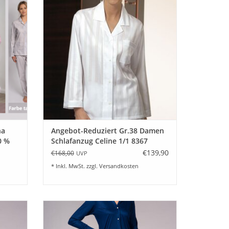
same
aus hochwertigstem schweizer Voile-Satin
len Sie
aus 100% Baumwolle Swiss Cotton in
knergeeignet
rb.
einem eleganten breiten Streifen. Farbe
weiß. Dieser besonders feine Stoff ist ein
EN
echter Hautschmei
ZUM WARENKORB HINZUFÜGEN
e perfekte Wahl für Damen, die hochwertige
hmen Tragekomfort schätzen – exklusiv bei
na
Angebot-Reduziert Gr.38 Damen
0 %
Schlafanzug Celine 1/1 8367
€139,90
€168,00
UVP
* Inkl. MwSt. zzgl.
Versandkosten
antel
Novila exclusives Damen Nachhemd
chem
Feinjersey Modal-Seide Lany 8707 Farbe
 feiner
blau. Edler und formstabiler Single Jersey.