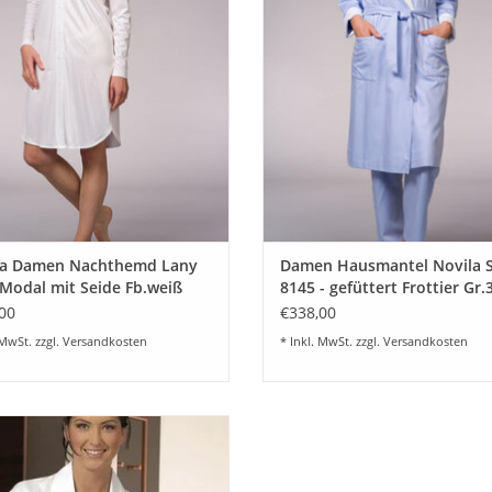
Modal mit Seide.
Popeline in MiniDesign aus 1
Baumwolle. Dieser besonders fein
UM WARENKORB HINZUFÜGEN
ist ein echter Hautschmeichle
ZUM WARENKORB HINZUFÜG
la Damen Nachthemd Lany
Damen Hausmantel Novila 
Modal mit Seide Fb.weiß
8145 - gefüttert Frottier Gr.
00
€338,00
 MwSt. zzgl.
Versandkosten
* Inkl. MwSt. zzgl.
Versandkosten
r eleganter Damen Pyjama CELINE
367 aus hochwertigstem schweizer
e-Satin aus 100% Baumwolle Swiss
in einem eleganten breiten Streifen.