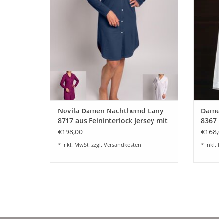
Farbe w
ZUM WARENKORB HINZUFÜGEN
ein e
Z
Novila Damen Nachthemd Lany
Dame
8717 aus Feininterlock Jersey mit
8367 
SeaCell™
€198,00
€168,
* Inkl. MwSt. zzgl.
Versandkosten
* Inkl.