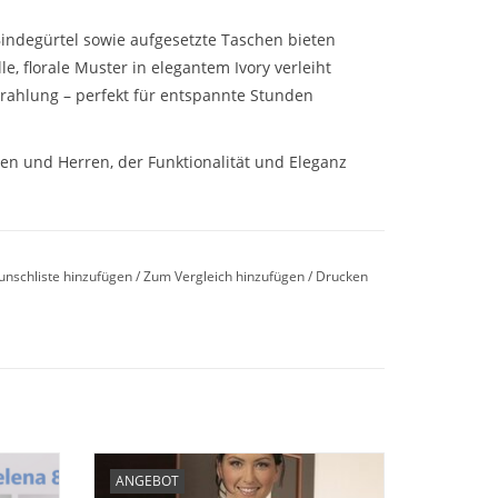
indegürtel sowie aufgesetzte Taschen bieten
e, florale Muster in elegantem Ivory verleiht
rahlung – perfekt für entspannte Stunden
en und Herren, der Funktionalität und Eleganz
unschliste hinzufügen
/
Zum Vergleich hinzufügen
/
Drucken
e Taschen
dlich, atmungsaktiv, pflegeleicht
46 aus
Angebot-Reduziert - Schöner eleganter
ANGEBOT
saktiv
Damen Pyjama Größe 38 - Celine 1/1 8367