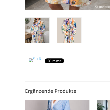
Ergänzende Produkte
Novila Damen Hausmantel Sonja 8046 aus
Egeri
feiner Baumwoll-Popeline mit Frotteefutter,
100