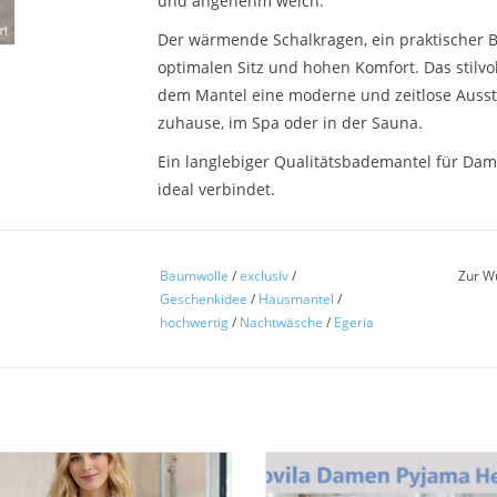
und angenehm weich.
Der wärmende Schalkragen, ein praktischer B
optimalen Sitz und hohen Komfort. Das stilvoll
dem Mantel eine moderne und zeitlose Ausst
zuhause, im Spa oder in der Sauna.
Ein langlebiger Qualitätsbademantel für Dam
ideal verbindet.
Produktmerkmale:
Baumwolle
/
exclusiv
/
Zur W
Material: 100 % Baumwolle
Geschenkidee
/
Hausmantel
/
Größen: S/M 115cm; L/XL 120cm
hochwertig
/
Nachtwäsche
/
Egeria
Qualität: Velours außen, Frottier innen
Schnitt: Unisex / bequeme Passform
Kragenform: Schalkragen
Ausstattung: Bindegürtel, zwei aufgesetzt
Eigenschaften: weich, saugstark, hautfreun
a Birdy unisex Schalkragenmantel
Novila Damen-Pyjama Helena 80
Design: florales Muster
%Baumwolle mit 2 aufgesetzten
100 % Baumwolle – weich, atmung