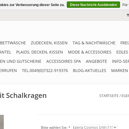
kies zur Verbesserung dieser Seite zu.
Diese Nachricht Ausblenden
Für
BETTWÄSCHE
ZUDECKEN, KISSEN
TAG & NACHTWÄSCHE
FRE
ÄNTEL
PLAIDS, DECKEN, KISSEN
MODE & ACCESSOIRES
EDLES
EN UND GUTSCHEINE
ACCESSOIRES SPA
ANGEBOTE
INFO-SE
ERRUFEN
TEL.0049(0)7322-919376
BLOG-AKTUELLES
MARKEN
t Schalkragen
STARTSEITE
/
EGE
Bitte wählen Sie:
*