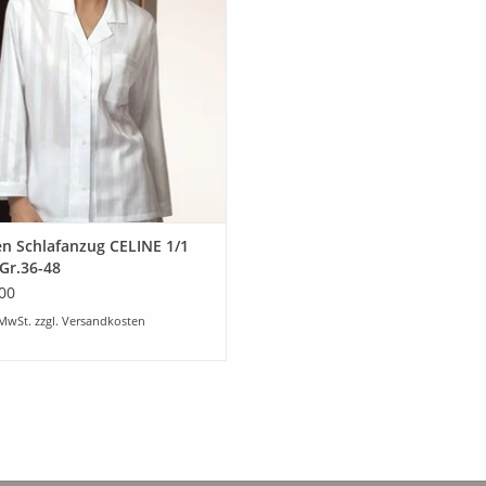
eiß. Dieser besonders feine Stoff ist
chter Hautschmeichler, weich und
angenehm.
UM WARENKORB HINZUFÜGEN
n Schlafanzug CELINE 1/1
Gr.36-48
00
 MwSt. zzgl.
Versandkosten