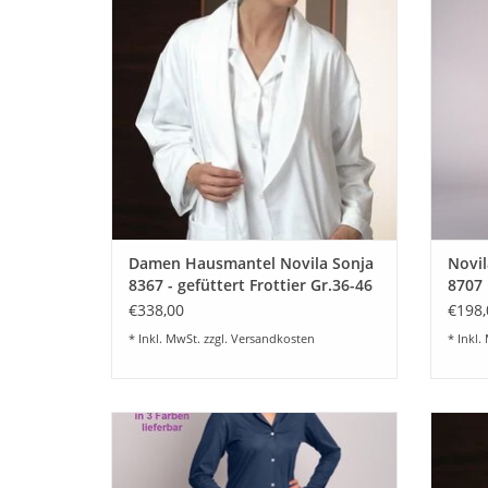
schweizer Voile-Satin aus 100% Baumwolle
Swiss Cotton in einem eleganten breiten
Z
Streifen. Farbe weiß. Dieser besonders
feine Stoff ist ein echt...
ZUM WARENKORB HINZUFÜGEN
Damen Hausmantel Novila Sonja
Novi
8367 - gefüttert Frottier Gr.36-46
8707 
€338,00
€198,
* Inkl. MwSt. zzgl.
Versandkosten
* Inkl.
Novila Damen Nachthemd Lany 8717 aus
Schöne
Feininterlock Jersey mit SeaCell™ aus 100
1/1 8
% Modal – besonders weich, atmungsaktiv
Voil
und hautfreundlich.
Cotton 