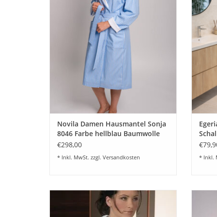
Schalkragen, Gürtel und Taschen im
taschen
klassischen Streifenlook. Farbe hellblau
dru
ZUM WARENKORB HINZUFÜGEN
Z
Novila Damen Hausmantel Sonja
Egeri
8046 Farbe hellblau Baumwolle
Schal
€298,00
€79,9
* Inkl. MwSt. zzgl.
Versandkosten
* Inkl.
Schöner eleganter Damen Hausmantel
Nov
Sonja 8367 Innenfutter aus weichem
Feinj
Frottier, Außenstoff hochwertigster
weiß. E