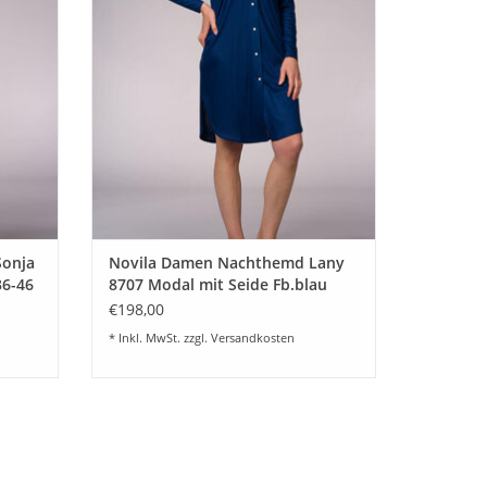
00%
Modal mit Seide.
e Stoff
ZUM WARENKORB HINZUFÜGEN
r.
EN
Sonja
Novila Damen Nachthemd Lany
36-46
8707 Modal mit Seide Fb.blau
€198,00
* Inkl. MwSt. zzgl.
Versandkosten