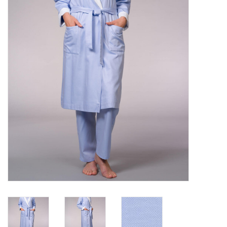
Plaids, Decken, Kissen
Mode & Accessoires
Edles aus Cashmere
Tisch & Küche
Kinder
Geschenkideen und
Gutscheine
Accessoires Spa