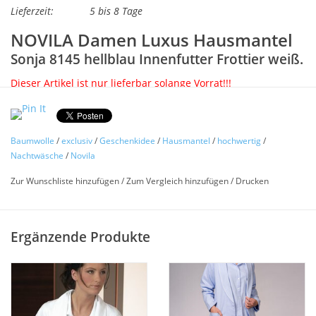
Lieferzeit:
5 bis 8 Tage
NOVILA Damen Luxus Hausmantel
Sonja 8145 hellblau Innenfutter Frottier weiß.
Dieser Artikel ist nur lieferbar solange Vorrat!!!
Größe 36 bis 46 lieferbar
Für Liebhaber besonders feiner Stoffe ! (Auch als pasender
Baumwolle
/
exclusiv
/
Geschenkidee
/
Hausmantel
/
hochwertig
/
Schlafanzugl lieferbar)
Nachtwäsche
/
Novila
Schöner eleganter Damen Hausmantel Sonja 8145 Innenfutter
Zur Wunschliste hinzufügen
/
Zum Vergleich hinzufügen
/
Drucken
aus weichem Frottier, Außenstoff hochwertiger feiner
Popeline mit Minimuster aus 100% Baumwolle. Dieser
besonders feine Stoff ist ein echter Hautschmeichler, weich
Ergänzende Produkte
und angenehm.
Ein luxuriöser Damen Hausmantel für höchste Ansprüche.