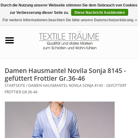
Durch die Nutzung unserer Webseite stimmen Sie dem Gebrauch von Cookies
zur Verbesserung dieser Seite zu.
Diese Nachricht Ausblenden
EUR
/
CHF
0 Artikel - €0,00
Für weitere Informationen beachten Sie bitte unsere Datenschutzerklärung. »
Startseite
Bettwäsche
Zudecken, Kissen
Damen Hausmantel Novila Sonja 8145 -
gefüttert Frottier Gr.36-46
Tag & Nachtwäsche
STARTSEITE
/
DAMEN HAUSMANTEL NOVILA SONJA 8145 - GEFÜTTERT
FROTTIER GR.36-46
Freizeit-Hausanzüge
Badezimmer & Sauna
Haus-Bademäntel