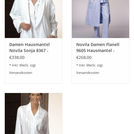
Damen Hausmantel
Novila Damen Flanell
Novila Sonja 8367 -
9605 Hausmantel -
gefüttert Frottier
Gr.36-46 -
€338,00
€268,00
Gr.36-46
* Inkl. MwSt. zzgl.
* Inkl. MwSt. zzgl.
Versandkosten
Versandkosten