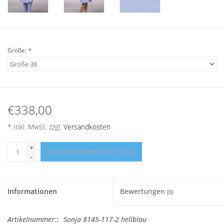
Angebote
Info-Service
Größe:
*
Geprüfter Webshop
Über uns
€338,00
Vertrag widerrufen
* Inkl. MwSt. zzgl.
Versandkosten
Tel.0049(0)7322-919376
+
ZUM WARENKORB HINZUFÜGEN
-
Blog-Aktuelles
Informationen
Bewertungen
(0)
Marken
Artikelnummer::
Sonja 8145-117-2 hellblau