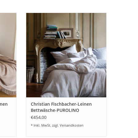
Crispy
Bettwäsche aus feinstem Reinleinen
stian
"PUROLINO" von Christian Fischbacher. Aus
chenes
der Kollektion 2021. Ein edles Material,
und vor
total angesagt und vor allem traumhaft in
onaten.
den Sommermonaten.
aler
ZUM WARENKORB HINZUFÜGEN
ge
EN
inen
Christian Fischbacher-Leinen
Bettwäsche-PUROLINO
€454,00
* Inkl. MwSt. zzgl.
Versandkosten