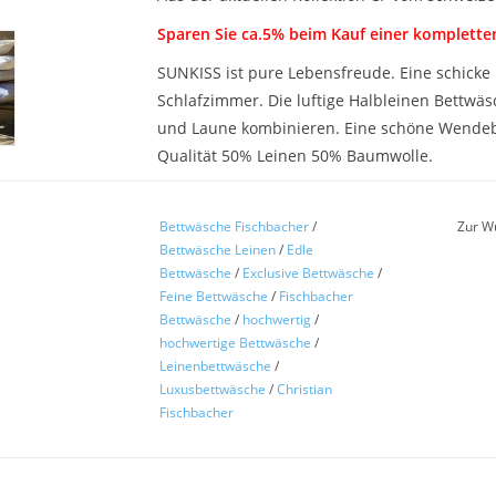
Sparen Sie ca.5% beim Kauf einer komplette
SUNKISS ist pure Lebensfreude. Eine schicke
Schlafzimmer. Die luftige Halbleinen Bettwäs
und Laune kombinieren. Eine schöne Wendeb
Qualität 50% Leinen 50% Baumwolle.
Eine hochwertige Leinenbettwäsche von Chris
Material aus Leinen/Baumwolle. Ein Musthave 
Bettwäsche Fischbacher
/
Zur W
Bettwäsche Leinen
/
Edle
GönnenSie sich diesen trendigen Leinen Tra
Bettwäsche
/
Exclusive Bettwäsche
/
Fischbacher aus der aktuellen Kollektion.
Feine Bettwäsche
/
Fischbacher
Bettwäsche
/
hochwertig
/
Morgens von der Sonne wachgeküsst und ab i
hochwertige Bettwäsche
/
grosse Versuchung, den Tag im Bett zu verb
Leinenbettwäsche
/
einen rundum entspannten Lebensstil und unt
Luxusbettwäsche
/
Christian
Fischbacher
Verarbeitung Kissen mit Kuvertverschluß, Be
Sondergrößen können gerne nach Anfrage an