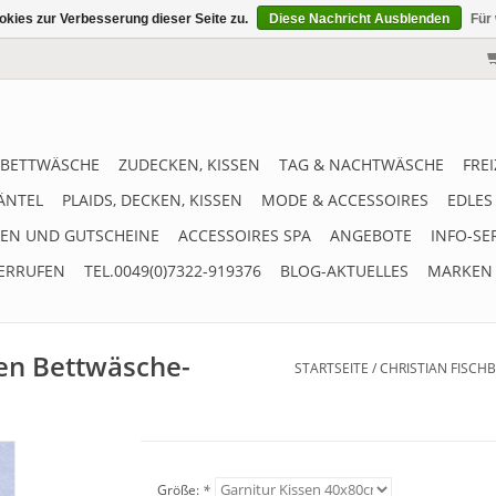
kies zur Verbesserung dieser Seite zu.
Diese Nachricht Ausblenden
Für
BETTWÄSCHE
ZUDECKEN, KISSEN
TAG & NACHTWÄSCHE
FRE
ÄNTEL
PLAIDS, DECKEN, KISSEN
MODE & ACCESSOIRES
EDLES
EN UND GUTSCHEINE
ACCESSOIRES SPA
ANGEBOTE
INFO-SE
ERRUFEN
TEL.0049(0)7322-919376
BLOG-AKTUELLES
MARKEN
nen Bettwäsche-
STARTSEITE
/
CHRISTIAN FISCH
Größe:
*