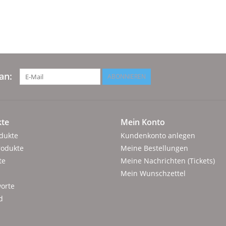
an:
ABONNIEREN
te
Mein Konto
odukte
Kundenkonto anlegen
rodukte
Meine Bestellungen
te
Meine Nachrichten (Tickets)
Mein Wunschzettel
orte
d