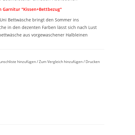
n Garnitur "Kissen+Bettbezug"
 Uni Bettwäsche bringt den Sommer ins
che in den dezenten Farben lässt sich nach Lust
ettwäsche aus vorgewaschener Halbleinen
tian Fischbacher. Träumen Sie in diesem tollen
im Sommer, kühlend, trocken, zeitlos schick.
unschliste hinzufügen
/
Zum Vergleich hinzufügen
/
Drucken
um. Eine besondere Bettwäsche von Christian
ns Leben. Die Unibettwäsche SUNKISS ist eine
ummeln. Der Leinen-Baumwolle-Mix steht für
erstreicht diesen durch seine frischen Farben.
zug mit Knopfverschluß
gefertigt werden.