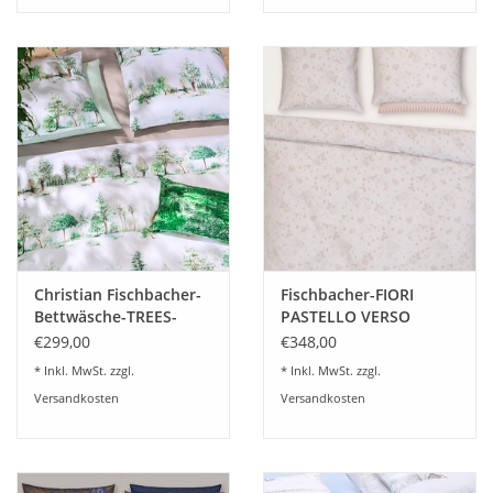
Sie die Verschlußart im Warenkorb.
Die passenden Uni Kissenbezüge können gerne dazu bestellt
werden.
Sondergrößen können gerne nach Wunsch angefertigt
werden,Sondermacharten sind möglich !
Gerne beraten wir Sie dazu
07322-919376
Christian Fischbacher-
Fischbacher-FIORI
Bettwäsche-TREES-
PASTELLO VERSO
schweizer Satin
muschelrosa gewebt
€299,00
€348,00
100% Baumwolle
* Inkl. MwSt. zzgl.
* Inkl. MwSt. zzgl.
Versandkosten
Versandkosten