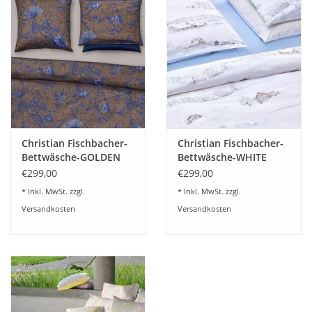
Christian Fischbacher-
Christian Fischbacher-
Bettwäsche-GOLDEN
Bettwäsche-WHITE
GARDEN-schweizer
SEASON-schweizer
€299,00
€299,00
Satin
Satin
* Inkl. MwSt. zzgl.
* Inkl. MwSt. zzgl.
Versandkosten
Versandkosten