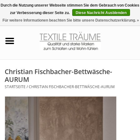
Durch die Nutzung unserer Webseite stimmen Sie dem Gebrauch von Cookies
zur Verbesserung dieser Seite zu.
Diese Nachricht Ausblenden
EUR
/
CHF
0 Artikel - €0,00
Für weitere Informationen beachten Sie bitte unsere Datenschutzerklärung. »
Startseite
Bettwäsche
Zudecken, Kissen
Christian Fischbacher-Bettwäsche-
AURUM
Tag & Nachtwäsche
STARTSEITE
/
CHRISTIAN FISCHBACHER-BETTWÄSCHE-AURUM
Freizeit-Hausanzüge
Badezimmer & Sauna
Haus-Bademäntel