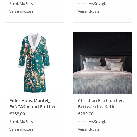
* Inkl. MwSt. zzgl.
* Inkl. MwSt. zzgl.
Dieser hochwertige Druck wird in der Schweiz produziert auf
Versandkosten
Versandkosten
feinster Swiss Cotton Qualität.
Pflegehinweise
Edler Haus-Mantel_
Christian Fischbacher-
FANTASIA und Frottier
Bettwäsche- Satin
RHYTHM
€338,00
€299,00
Verarbeitung Standard:
Kissen mit Kuvertverschluß, Bezug
* Inkl. MwSt. zzgl.
* Inkl. MwSt. zzgl.
mit Knopfverschluß.
Versandkosten
Versandkosten
Auf Wunsch auch
Verarbeitung mit Reißverschluß
, wählen