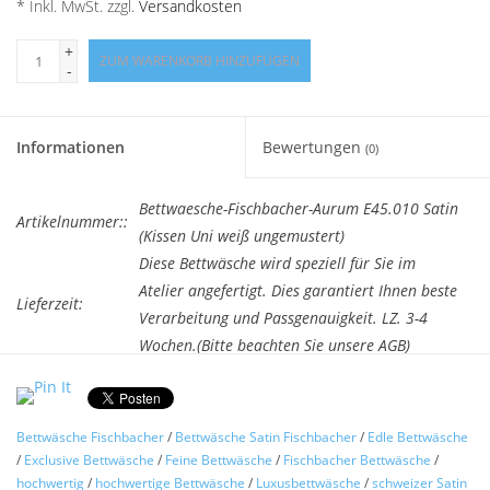
* Inkl. MwSt. zzgl.
Versandkosten
+
ZUM WARENKORB HINZUFÜGEN
-
Informationen
Bewertungen
(0)
Bettwaesche-Fischbacher-Aurum E45.010 Satin
Artikelnummer::
(Kissen Uni weiß ungemustert)
Diese Bettwäsche wird speziell für Sie im
Atelier angefertigt. Dies garantiert Ihnen beste
Lieferzeit:
Verarbeitung und Passgenauigkeit. LZ. 3-4
Wochen.(Bitte beachten Sie unsere AGB)
Satin Bettwäsche
AURUM
mit Motiven aus den Ateliers von Fischbacher
Bettwäsche Fischbacher
/
Bettwäsche Satin Fischbacher
/
Edle Bettwäsche
SATIN AURUM
(Achtung bei dieser Bettwäsche sind die Kissen
/
Exclusive Bettwäsche
/
Feine Bettwäsche
/
Fischbacher Bettwäsche
/
hochwertig
/
hochwertige Bettwäsche
/
Luxusbettwäsche
/
schweizer Satin
ohne Muster Satin weiß Uni)