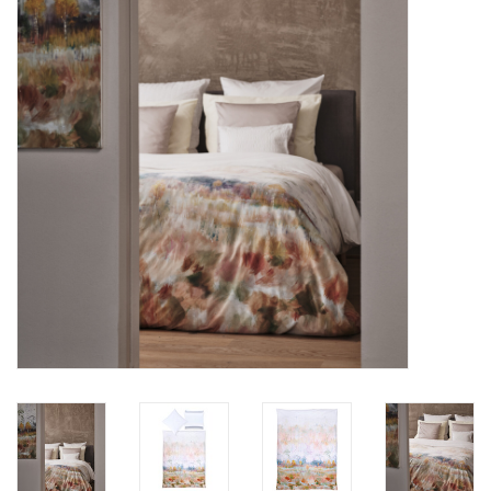
Plaids, Decken, Kissen
Mode & Accessoires
Edles aus Cashmere
Tisch & Küche
Kinder
Geschenkideen und
Gutscheine
Accessoires Spa