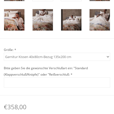
Angebote
Info-Service
Geprüfter Webshop
Über uns
Größe:
*
Vertrag widerrufen
Bitte geben Sie die gewünschte Verschlußart ein: "Standard
Tel.0049(0)7322-919376
(Klappverschluß/Knöpfe)" oder "Reißverschluß:
*
Blog-Aktuelles
Marken
€358,00