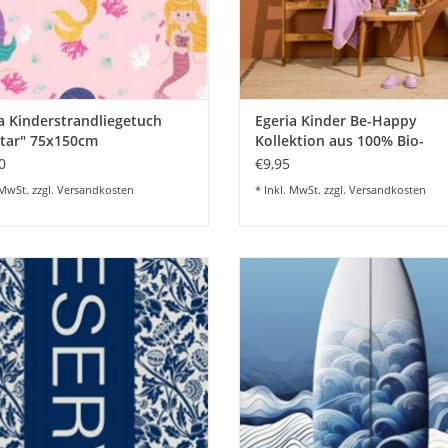
a Kinderstrandliegetuch
Egeria Kinder Be-Happy
tar" 75x150cm
Kollektion aus 100% Bio-
Baumwolle
0
€9,95
 MwSt. zzgl.
Versandkosten
* Inkl. MwSt. zzgl.
Versandkosten
tuch - Liegetuch "Reserved""Egeria
Strandtuch - Liegetuch "scud""Eger
ür Strand und Freizeit" Liegetuch /
für Strand und Freizeit" Liegetu
ch" 75x150 cm. 100% Baumwolle -
Badetuch" 75x150 cm. 100% Baum
Velours,
Velours,
UM WARENKORB HINZUFÜGEN
ZUM WARENKORB HINZUFÜG