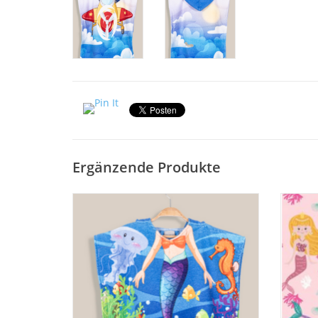
Ergänzende Produkte
Egeria Kinderponcho Mermaid aus 100 %
Stran
Bio-baumwolle mit Kapuze und
Tuch f
Seitenschlitzen. One siize für Kinder von 5-
Badetu
6 Jahren
ZUM WARENKORB HINZUFÜGEN
Z