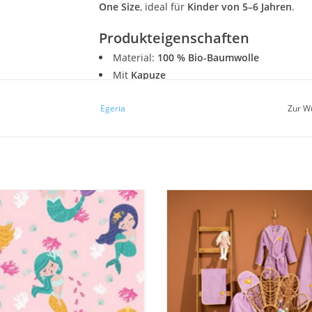
One Size
, ideal für
Kinder von 5–6 Jahren
.
Produkteigenschaften
Material:
100 % Bio-Baumwolle
Mit
Kapuze
Seitenschlitze
für leichtes An- und Auszie
Egeria
Zur W
Hautfreundlich & atmungsaktiv
One Size – Kinder 5–6 Jahre
Länge:
65cm
Motiv:
Meerjungfrau / Unterwasserwelt
Marke:
Egeria
dtuch - Liegetuch "Seastar""Egeria
Egeria Kinder-Kollektion Be-Happy 
ür Strand und Freizeit" Liegetuch /
liebevolles Design, nachhaltige Mat
ch" 75x150 cm. 100% Baumwolle -
und höchsten Komfort für Kinder.
Velours,
Artikel bestehen aus 100 % zertifi
Bio-Baumwolle,.bestehend aus Sl
UM WARENKORB HINZUFÜGEN
Kapuzentuch, Bademantel Hand
Duschtuch.
ZUM WARENKORB HINZUFÜG