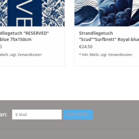
dliegetuch "RESERVED"
Strandliegetuch
-blue 75x150cm
"Scud""Surfbrett" Royal-blu
75x150cm
0
€24,50
 MwSt. zzgl.
Versandkosten
* Inkl. MwSt. zzgl.
Versandkosten
an:
ABONNIEREN