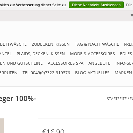
kies zur Verbesserung dieser Seite zu.
Diese Nachricht Ausblenden
Für
BETTWÄSCHE
ZUDECKEN, KISSEN
TAG & NACHTWÄSCHE
FRE
ÄNTEL
PLAIDS, DECKEN, KISSEN
MODE & ACCESSOIRES
EDLES
EN UND GUTSCHEINE
ACCESSOIRES SPA
ANGEBOTE
INFO-SE
ERRUFEN
TEL.0049(0)7322-919376
BLOG-AKTUELLES
MARKEN
ieger 100%-
STARTSEITE
/
E
€16,90