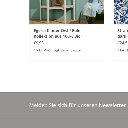
Egeria Kinder Owl / Eule
Stran
Kollektion aus 100% Bio-
dark
Baumwolle Gelb und Blau
€9,95
€24,5
* Inkl. MwSt. zzgl.
Versandkosten
* Inkl.
Melden Sie sich für unseren Newsletter 