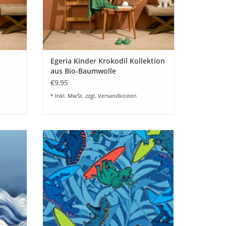
Egeria Kinder Krokodil Kollektion
aus Bio-Baumwolle
€9,95
* Inkl. MwSt. zzgl.
Versandkosten
ia Tuch
Strandtuch - Liegetuch "T-Rex""Egeria Tuch
ch /
für Strand und Freizeit" Liegetuch /
wolle -
Badetuch" 75x150 cm. 100% Baumwolle -
Velours,
EN
ZUM WARENKORB HINZUFÜGEN