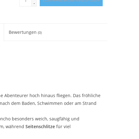
ZUM WARENKORB HINZUFÜGEN
-
Bewertungen
(0)
ne Abenteurer hoch hinaus fliegen. Das fröhliche
gt nach dem Baden, Schwimmen oder am Strand
Poncho besonders weich, saugfähig und
rm, während
Seitenschlitze
für viel