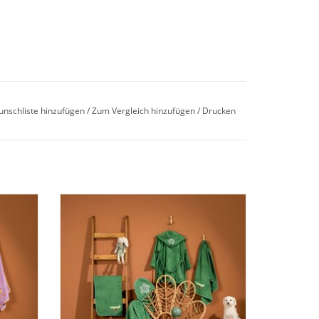
hen
unschliste hinzufügen
/
Zum Vergleich hinzufügen
/
Drucken
vereint
Egeria Kinder-Kollektion Krokodil vereint
erialien
liebevolles Design, nachhaltige Materialien
 Alle
und höchsten Komfort für Kinder. Alle
zierter
Artikel bestehen aus 100 % zertifizierter
ipper,
Bio-Baumwolle,.bestehend aus Slipper,
- und
Kapuzentuch, Bademantel Hand- und
Duschtuch.
EN
ZUM WARENKORB HINZUFÜGEN