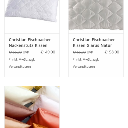
Spezialreinigung an.
Gerne beraten wir Sie dazu: Tel. 07322-919376
Christian Fischbacher
Christian Fischbacher
Nackenstütz-Kissen
Kissen Glarus-Natur
Ascona
Yakhaar-
€149,00
€158,00
€155,00
€165,00
UVP
UVP
Schurwollfüllung
* Inkl. MwSt. zzgl.
* Inkl. MwSt. zzgl.
Versandkosten
Versandkosten