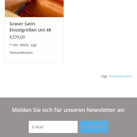
Graser Satin
Einzelgrößen Uni 48
Farben lieferbar
€239,00
* Inkl. MwSt. zzgl.
Versandkosten
zzgl.
Versandkosten
Melden Sie sich für unseren Newsletter an:
ABONNIEREN