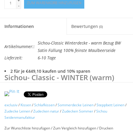
+
ZUM WARENKORB HINZUFÜGEN
-
Informationen
Bewertungen
(0)
Sichou-Classic Winterdecke - warm Bezug BW
Artikelnummer::
Satin Füllung 100% feinste Maulbeerseide
Lieferzeit:
6-10 Tage
2 für je €449,10 kaufen und 10% sparen
Sichou- Classic - WINTER (warm)
Warme Winterdecke
-Füllung
Maulbeerseide
Seidendecke „CLASSIC“
exclusiv
/
Kissen
/
Schlafkissen
/
Sommerdecke Leinen
/
Steppbett Leinen
/
Zudecke Leinen
/
Zudecken natur
/
Zudecken Sommer
/
Sichou
Schlichtheit in Perfektion, nicht zu leicht und nicht zu schwer
Seidenmanufaktur
und angenehm warm, die ideale Winterzudecke, gefüllt mit
Zur Wunschliste hinzufügen
/
Zum Vergleich hinzufügen
/
Drucken
feinster Maulbeerseide.