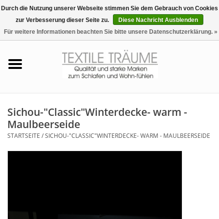
Durch die Nutzung unserer Webseite stimmen Sie dem Gebrauch von Cookies
zur Verbesserung dieser Seite zu.
Diese Nachricht Ausblenden
EUR
/
CHF
0 Artikel - €0,00
Für weitere Informationen beachten Sie bitte unsere Datenschutzerklärung. »
Startseite
Bettwäsche
Zudecken, Kissen
Sichou-"Classic"Winterdecke- warm -
Maulbeerseide
Tag & Nachtwäsche
STARTSEITE
/
SICHOU-"CLASSIC"WINTERDECKE- WARM - MAULBEERSEIDE
Freizeit-Hausanzüge
Badezimmer & Sauna
Haus-Bademäntel