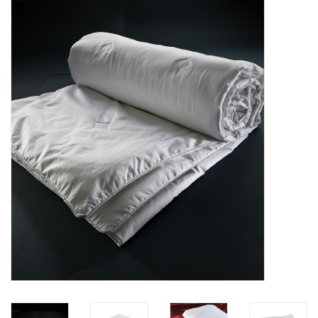
Plaids, Decken, Kissen
Mode & Accessoires
Edles aus Cashmere
Tisch & Küche
Kinder
Geschenkideen und
Gutscheine
Accessoires Spa