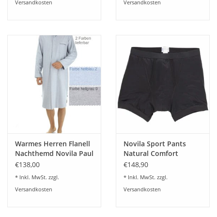
Versandkosten
Versandkosten
Warmes Herren Flanell
Novila Sport Pants
Nachthemd Novila Paul
Natural Comfort
9605-2 Farben lieferbar
8036/17 (3-er Set)
€138,00
€148,90
* Inkl. MwSt. zzgl.
* Inkl. MwSt. zzgl.
Versandkosten
Versandkosten