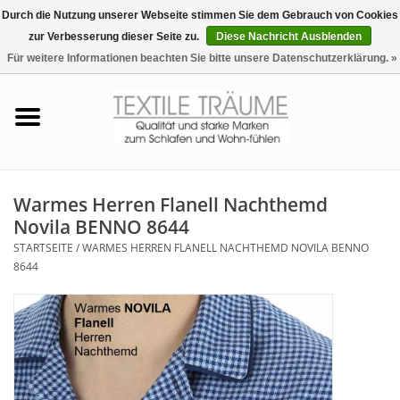
Durch die Nutzung unserer Webseite stimmen Sie dem Gebrauch von Cookies
zur Verbesserung dieser Seite zu.
Diese Nachricht Ausblenden
EUR
/
CHF
0 Artikel - €0,00
Für weitere Informationen beachten Sie bitte unsere Datenschutzerklärung. »
Startseite
Bettwäsche
Zudecken, Kissen
Warmes Herren Flanell Nachthemd
Novila BENNO 8644
Tag & Nachtwäsche
STARTSEITE
/
WARMES HERREN FLANELL NACHTHEMD NOVILA BENNO
8644
Freizeit-Hausanzüge
Badezimmer & Sauna
Haus-Bademäntel