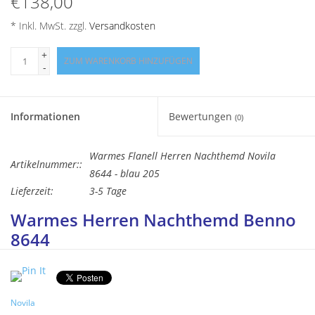
€138,00
Angebote
* Inkl. MwSt. zzgl.
Versandkosten
Info-Service
+
ZUM WARENKORB HINZUFÜGEN
-
Geprüfter Webshop
Informationen
Bewertungen
(0)
Über uns
Warmes Flanell Herren Nachthemd Novila
Artikelnummer::
Vertrag widerrufen
8644 - blau 205
Lieferzeit:
3-5 Tage
Tel.0049(0)7322-919376
Warmes Herren Nachthemd Benno
8644
Blog-Aktuelles
Farbe
blau 205 Karo
Hochwertiges Herrennachthemd gewebt in klassischem
Marken
Schnitt, aus edlem, warmem Flanell Gewebe, Schlupfform mit
Novila
Reverskragen und Knopfleiste, abgerundeter Saum,