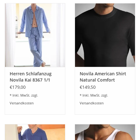
Herren Schlafanzug
Novila American Shirt
Novila Kai 8367 1/1
Natural Comfort
(lang)
8036/03 (3-er Set)
€179,00
€149,50
* Inkl. MwSt. zzgl.
* Inkl. MwSt. zzgl.
Versandkosten
Versandkosten