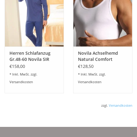
Herren Schlafanzug
Novila Achselhemd
Gr.48-60 Novila SIR
Natural Comfort
8090/61.105
8036/00 (3-er Set)
€158,00
€128,50
* Inkl. MwSt. zzgl.
* Inkl. MwSt. zzgl.
Versandkosten
Versandkosten
zzgl.
Versandkosten