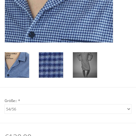
Plaids, Decken, Kissen
Mode & Accessoires
Edles aus Cashmere
Tisch & Küche
Kinder
Geschenkideen und
Größe::
*
Gutscheine
Accessoires Spa