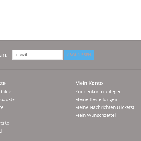
an:
ABONNIEREN
te
Mein Konto
odukte
Kundenkonto anlegen
rodukte
Meine Bestellungen
te
Meine Nachrichten (Tickets)
Mein Wunschzettel
orte
d