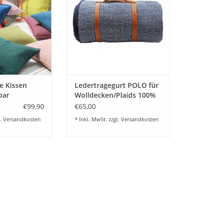
en: 50x50 cm und
Ergänzung und ein praktischer
bar bis 60 Grad.
Begleiter zum Transport Ihrer
bar. (Günstiger im
Decken. Eine schöne
 Set)
Geschenkidee !
RB HINZUFÜGEN
ZUM WARENKORB HINZUFÜGEN
e Kissen
Ledertragegurt POLO für
bar
Wolldecken/Plaids 100%
% Baumwolle
Leder braun
€99,90
€65,00
l.
Versandkosten
* Inkl. MwSt. zzgl.
Versandkosten