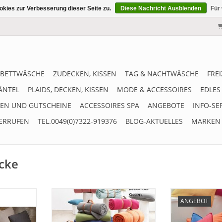
kies zur Verbesserung dieser Seite zu.
Diese Nachricht Ausblenden
Für
BETTWÄSCHE
ZUDECKEN, KISSEN
TAG & NACHTWÄSCHE
FRE
ÄNTEL
PLAIDS, DECKEN, KISSEN
MODE & ACCESSOIRES
EDLES
EN UND GUTSCHEINE
ACCESSOIRES SPA
ANGEBOTE
INFO-SE
ERRUFEN
TEL.0049(0)7322-919376
BLOG-AKTUELLES
MARKEN
ecke
züge in
Hochwertige Fleece Decke und
Weiche und
ANGEBOT
 2 Größen
Plaid in 2 Größen lieferbar, aus
Kissenbezüge 
0x40 cm
superweichem Fleece
Fleece, passend