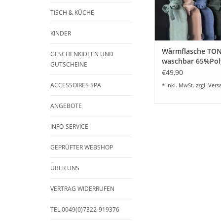
ZUM WARENKORB HI
TISCH & KÜCHE
KINDER
Wärmflasche TON
GESCHENKIDEEN UND
waschbar 65%Pol
GUTSCHEINE
Baumwolle 26 Fa
€49,90
ACCESSOIRES SPA
* Inkl. MwSt. zzgl.
Vers
ANGEBOTE
INFO-SERVICE
GEPRÜFTER WEBSHOP
ÜBER UNS
VERTRAG WIDERRUFEN
TEL.0049(0)7322-919376