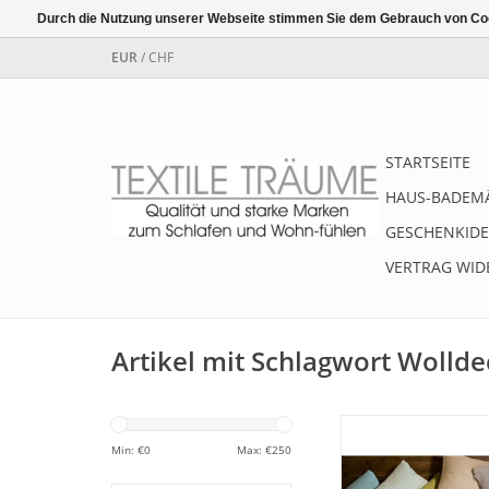
Durch die Nutzung unserer Webseite stimmen Sie dem Gebrauch von Coo
EUR
/
CHF
STARTSEITE
HAUS-BADEM
GESCHENKIDE
VERTRAG WID
Artikel mit Schlagwort Wolld
Modische Kissenbe
Feinstrickoptik - in
Min: €
0
Max: €
250
30x50 cm oder 4