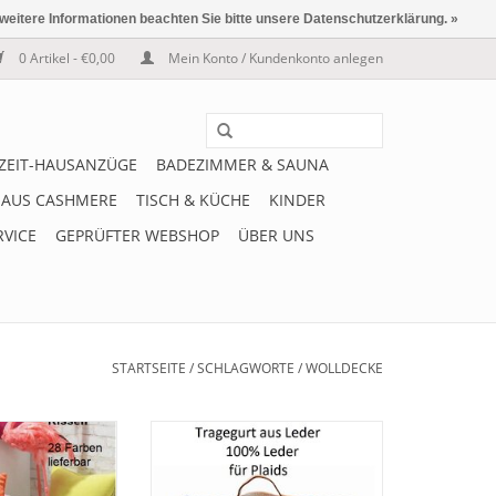
 weitere Informationen beachten Sie bitte unsere Datenschutzerklärung. »
0 Artikel - €0,00
Mein Konto / Kundenkonto anlegen
IZEIT-HAUSANZÜGE
BADEZIMMER & SAUNA
 AUS CASHMERE
TISCH & KÜCHE
KINDER
RVICE
GEPRÜFTER WEBSHOP
ÜBER UNS
STARTSEITE
/
SCHLAGWORTE
/
WOLLDECKE
 kuschelige
POLO - Ledertragegurt für
aus waschbarem
Wolldecken und Plaids aus 100%
 zur Decke/Plaid
Leder Farbe braun. Eine schöne