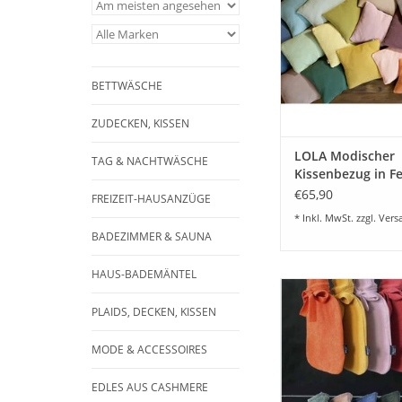
lieferbar. (2 Kissen p
Größe im Set
ZUM WARENKORB HI
BETTWÄSCHE
ZUDECKEN, KISSEN
LOLA Modischer
TAG & NACHTWÄSCHE
Kissenbezug in Fe
Optik-in 2 Größen
€65,90
FREIZEIT-HAUSANZÜGE
Set)
* Inkl. MwSt. zzgl.
Vers
BADEZIMMER & SAUNA
HAUS-BADEMÄNTEL
Schicke Wärmflasch
mit waschbarem Fleec
PLAIDS, DECKEN, KISSEN
zur Decke/Plaid TO
20x35 cm Gewicht 
MODE & ACCESSOIRES
Waschbar bis 60 Grad
lieferbar.
EDLES AUS CASHMERE