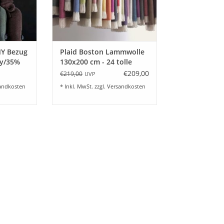
NZUFÜGEN
ZUM WARENKORB HINZUFÜGEN
Y Bezug
Plaid Boston Lammwolle
y/35%
130x200 cm - 24 tolle
rben
Farben
€209,00
€219,00
UVP
andkosten
* Inkl. MwSt. zzgl.
Versandkosten