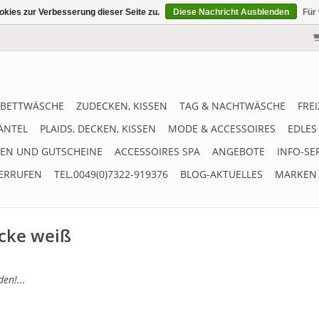
kies zur Verbesserung dieser Seite zu.
Diese Nachricht Ausblenden
Für
BETTWÄSCHE
ZUDECKEN, KISSEN
TAG & NACHTWÄSCHE
FRE
ÄNTEL
PLAIDS, DECKEN, KISSEN
MODE & ACCESSOIRES
EDLES
EN UND GUTSCHEINE
ACCESSOIRES SPA
ANGEBOTE
INFO-SE
ERRUFEN
TEL.0049(0)7322-919376
BLOG-AKTUELLES
MARKEN
ecke weiß
en!...