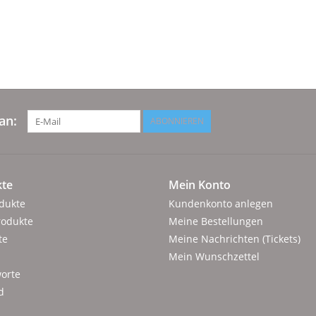
an:
ABONNIEREN
te
Mein Konto
odukte
Kundenkonto anlegen
rodukte
Meine Bestellungen
te
Meine Nachrichten (Tickets)
Mein Wunschzettel
orte
d