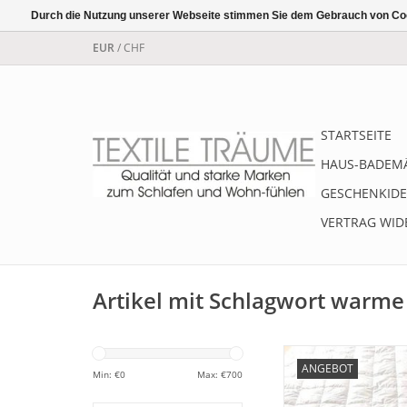
Durch die Nutzung unserer Webseite stimmen Sie dem Gebrauch von Coo
EUR
/
CHF
STARTSEITE
HAUS-BADEM
GESCHENKIDE
VERTRAG WID
Artikel mit Schlagwort warm
DUO 2 in 1 " Die Zude
ANGEBOT
ganze Jahr" "Hausma
Min: €
0
Max: €
700
hochwertiger Füllung