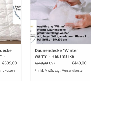
r / Sommer /
Füllung, Warm und kuschelig.
xclusive
Exclusive Daunendecke mit
ppelte
hochwertiger Karosteppung,
 leichte
Füllung weiße bayer.original
mittlere
Wildgansdaunen Klasse I,
 zusam
Bezugsstoff hochwertiger 200er
Daunenbatist weiß
NZUFÜGEN
ZUM WARENKORB HINZUFÜGEN
decke
Daunendecke "Winter
" -
warm" - Hausmarke
€699,00
€449,00
€519,00
UVP
andkosten
* Inkl. MwSt. zzgl.
Versandkosten