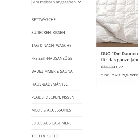
kuschelig. für Frühjah
Herbst /Winter - E
Daunendecke (do
Ausführung) super
BETTWÄSCHE
Sommerdecke und 
Daunendecke zum
ZUDECKEN, KISSEN
ZUM WARENKORB HI
TAG & NACHTWÄSCHE
DUO "Die Daunen
FREIZEIT-HAUSANZÜGE
für das ganze Jahr
Hausmarke -
€769,00
UVP
BADEZIMMER & SAUNA
* Inkl. MwSt. zzgl.
Vers
HAUS-BADEMÄNTEL
PLAIDS, DECKEN, KISSEN
MODE & ACCESSOIRES
EDLES AUS CASHMERE
TISCH & KÜCHE