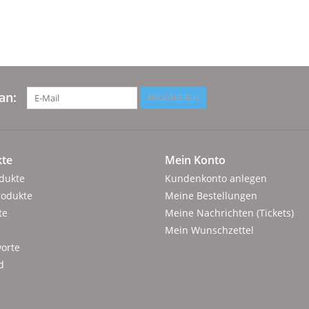
an:
ABONNIEREN
te
Mein Konto
odukte
Kundenkonto anlegen
rodukte
Meine Bestellungen
te
Meine Nachrichten (Tickets)
Mein Wunschzettel
orte
d