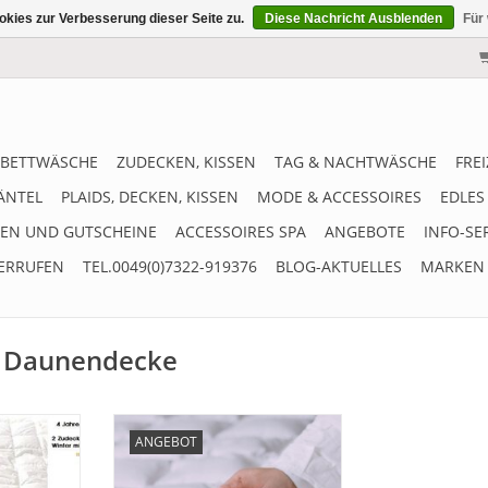
kies zur Verbesserung dieser Seite zu.
Diese Nachricht Ausblenden
Für
BETTWÄSCHE
ZUDECKEN, KISSEN
TAG & NACHTWÄSCHE
FRE
ÄNTEL
PLAIDS, DECKEN, KISSEN
MODE & ACCESSOIRES
EDLES
EN UND GUTSCHEINE
ACCESSOIRES SPA
ANGEBOTE
INFO-SE
ERRUFEN
TEL.0049(0)7322-919376
BLOG-AKTUELLES
MARKEN
e Daunendecke
cke für das
Winter Daunendecke
ANGEBOT
rke" - mit
"Hausmarke" - Warme
. Weich und
Daunendecke mit hochwertiger