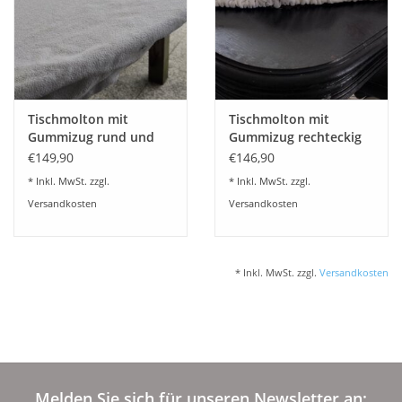
Plaids, Decken, Kissen
Mode & Accessoires
Tischmolton mit
Tischmolton mit
Gummizug rund und
Gummizug rechteckig
Edles aus Cashmere
oval
€149,90
€146,90
* Inkl. MwSt. zzgl.
* Inkl. MwSt. zzgl.
Tisch & Küche
Versandkosten
Versandkosten
Kinder
* Inkl. MwSt. zzgl.
Versandkosten
Geschenkideen und
Gutscheine
Accessoires Spa
Melden Sie sich für unseren Newsletter an: