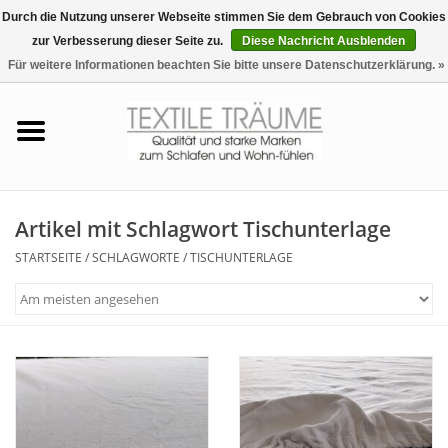
Durch die Nutzung unserer Webseite stimmen Sie dem Gebrauch von Cookies
zur Verbesserung dieser Seite zu.
Diese Nachricht Ausblenden
EUR
/
CHF
0 Artikel - €0,00
Für weitere Informationen beachten Sie bitte unsere Datenschutzerklärung. »
Startseite
Bettwäsche
Zudecken, Kissen
Artikel mit Schlagwort Tischunterlage
STARTSEITE
/
SCHLAGWORTE
/
TISCHUNTERLAGE
Tag & Nachtwäsche
Freizeit-Hausanzüge
Badezimmer & Sauna
Haus-Bademäntel