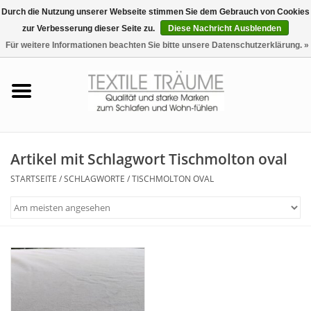
Durch die Nutzung unserer Webseite stimmen Sie dem Gebrauch von Cookies
zur Verbesserung dieser Seite zu.
Diese Nachricht Ausblenden
EUR
/
CHF
0 Artikel - €0,00
Für weitere Informationen beachten Sie bitte unsere Datenschutzerklärung. »
Startseite
Bettwäsche
Zudecken, Kissen
Artikel mit Schlagwort Tischmolton oval
STARTSEITE
/
SCHLAGWORTE
/
TISCHMOLTON OVAL
Tag & Nachtwäsche
Freizeit-Hausanzüge
Badezimmer & Sauna
Haus-Bademäntel