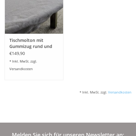
Plaids, Decken, Kissen
Mode & Accessoires
Tischmolton mit
Gummizug rund und
Edles aus Cashmere
oval
€149,90
* Inkl. MwSt. zzgl.
Tisch & Küche
Versandkosten
Kinder
* Inkl. MwSt. zzgl.
Versandkosten
Geschenkideen und
Gutscheine
Accessoires Spa
Melden Sie sich für unseren Newsletter an: